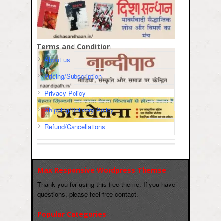
Terms and Condition
About us
Pricing/Subscription
Privacy Policy
Shipping/Delivery Policy
Refund/Cancellations
Max Responsive Wordpress Themse
Thank you for using this free theme. If you have
questions, please feel free contact.
Popular Categories