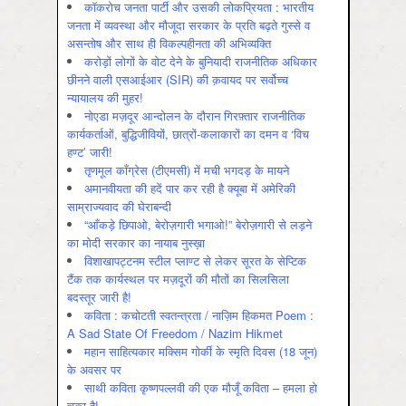
कॉकरोच जनता पार्टी और उसकी लोकप्रियता : भारतीय
जनता में व्‍यवस्‍था और मौजूदा सरकार के प्रति बढ़ते गुस्‍से व
असन्‍तोष और साथ ही विकल्‍पहीनता की अभिव्‍यक्ति
करोड़ों लोगों के वोट देने के बुनियादी राजनीतिक अधिकार
छीनने वाली एसआईआर (SIR) की क़वायद पर सर्वोच्च
न्यायालय की मुहर!
नोएडा मज़दूर आन्दोलन के दौरान गिरफ़्तार राजनीतिक
कार्यकर्ताओं, बुद्धिजीवियों, छात्रों-कलाकारों का दमन व ‘विच
हण्ट’ जारी!
तृणमूल काँग्रेस (टीएमसी) में मची भगदड़ के मायने
अमानवीयता की हदें पार कर रही है क्यूबा में अमेरिकी
साम्राज्यवाद की घेराबन्दी
“आँकड़े छिपाओ, बेरोज़गारी भगाओ!” बेरोज़गारी से लड़ने
का मोदी सरकार का नायाब नुस्ख़ा
विशाखापट्टनम स्टील प्लाण्ट से लेकर सूरत के सेप्टिक
टैंक तक कार्यस्थल पर मज़दूरों की मौतों का सिलसिला
बदस्तूर जारी है!
कविता : कचोटती स्वतन्त्रता / नाज़िम हिकमत Poem :
A Sad State Of Freedom / Nazim Hikmet
महान साहित्यकार मक्सिम गोर्की के स्मृति दिवस (18 जून)
के अवसर पर
साथी कविता कृष्णपल्लवी की एक मौजूँ कविता – हमला हो
चुका है!