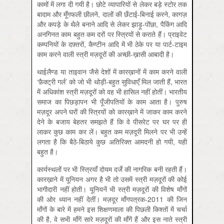
कामों में लगा दी गयी है। छोटे व्यापारियों से लेकर बड़े स्टोर तक
बादाम और मूँगफली छीलने, दालों की छँटाई-बिनाई करने, कागज़
और कपड़े के थैले बनाने आदि से लेकर झाड़ू-पोंछा, पैकिंग आदि
अनगिनत काम बहुत कम दरों पर स्त्रियों से कराते हैं। प्राइवेट
कम्पनियों के दफ़्तरों, कैण्टीन आदि में भी ठेके पर या पार्ट-टाइम
काम करने वाली स्त्री मज़दूरों की अच्छी-ख़ासी आबादी है।
थाईलैण्ड या ताइवान जैसे देशों में कारख़ानों में काम करने वाली
‘फ़ैक्ट्री गर्ल’ को जो भी थोड़ी-बहुत सुविधाएँ मिल जाती हैं, भारत
में अधिकांश स्त्री मज़दूरों को वह भी हासिल नहीं होतीं। भारतीय
समाज का पिछड़ापन भी पूँजीपतियों के काम आता है। पुरुष
मज़दूर अपने घरों की स्त्रियों को कारख़ाने में जाकर काम करने
देने के बजाय बेहतर समझते हैं कि वे पीसरेट पर घर पर ही
लाकर कुछ काम कर लें। बहुत कम मज़दूरी मिलने पर भी उन्हें
लगता है कि बैठे-बिठाये कुछ अतिरिक्त आमदनी हो गयी, यही
बहुत है।
कार्यस्थलों पर भी स्त्रियाँ दोयम दर्जे की नागरिक बनी रहती हैं।
कारख़ाने में यूनियन अगर है भी तो उसमें स्त्री मज़दूरों की कोई
भागीदारी नहीं होती। यूनियनें भी स्त्री मज़दूरों की विशेष माँगों
की ओर ध्यान नहीं देतीं। मज़दूर माँगपत्रक-2011 की जिन
माँगों के बारे में हमने इस शिक्षणमाला की पिछली किश्तों में चर्चा
की है, वे सभी माँगें सारे मज़दूरों की माँगें हैं और इस नाते स्त्री