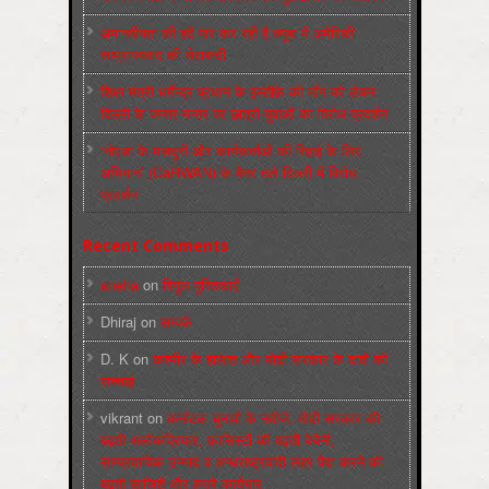
अमानवीयता की हदें पार कर रही है क्यूबा में अमेरिकी
साम्राज्यवाद की घेराबन्दी
शिक्षा मंत्री धर्मेन्द्र प्रधान के इस्तीफ़े की माँग को लेकर
दिल्ली के जन्तर-मन्तर पर छात्रों-युवाओं का विरोध प्रदर्शन
‘नोएडा के मज़दूरों और कार्यकर्ताओं की रिहाई के लिए
अभियान’ (CaRWAN) के बैनर तले दिल्ली में विरोध
प्रदर्शन
Recent Comments
sneha
on
बिगुल पुस्तिकाएँ
Dhiraj
on
सम्पर्क
D. K
on
कश्मीर के हालात और मोदी सरकार के दावों की
सच्चाई
vikrant
on
कर्नाटक चुनावों के नतीजे, मोदी सरकार की
बढ़ती अलोकप्रियता, फ़ासिस्टों की बढ़ती बेचैनी,
साम्प्रदायिक उन्माद व अन्धराष्ट्रवादी लहर पैदा करने की
बढ़ती साज़िशें और हमारे कार्यभार