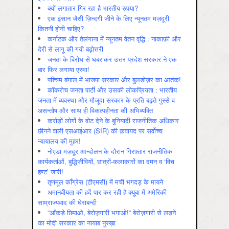
क्यों लगातार गिर रहा है भारतीय रुपया?
एक इंसान जैसी ज़िन्दगी जीने के लिए न्यूनतम मज़दूरी
कितनी होनी चाहिए?
कर्नाटक और तेलंगाना में न्यूनतम वेतन वृद्धि : नाकाफ़ी और
देरी से लागू की गयी बढ़ोत्तरी
जनता के विरोध से घबराकर उत्तर प्रदेश सरकार ने एक
बार फिर लगाया एस्मा!
पश्चिम बंगाल में भाजपा सरकार और बुलडोज़र का आतंक!
कॉकरोच जनता पार्टी और उसकी लोकप्रियता : भारतीय
जनता में व्‍यवस्‍था और मौजूदा सरकार के प्रति बढ़ते गुस्‍से व
असन्‍तोष और साथ ही विकल्‍पहीनता की अभिव्‍यक्ति
करोड़ों लोगों के वोट देने के बुनियादी राजनीतिक अधिकार
छीनने वाली एसआईआर (SIR) की क़वायद पर सर्वोच्च
न्यायालय की मुहर!
नोएडा मज़दूर आन्दोलन के दौरान गिरफ़्तार राजनीतिक
कार्यकर्ताओं, बुद्धिजीवियों, छात्रों-कलाकारों का दमन व ‘विच
हण्ट’ जारी!
तृणमूल काँग्रेस (टीएमसी) में मची भगदड़ के मायने
अमानवीयता की हदें पार कर रही है क्यूबा में अमेरिकी
साम्राज्यवाद की घेराबन्दी
“आँकड़े छिपाओ, बेरोज़गारी भगाओ!” बेरोज़गारी से लड़ने
का मोदी सरकार का नायाब नुस्ख़ा