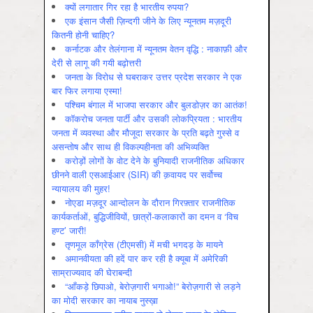
क्यों लगातार गिर रहा है भारतीय रुपया?
एक इंसान जैसी ज़िन्दगी जीने के लिए न्यूनतम मज़दूरी
कितनी होनी चाहिए?
कर्नाटक और तेलंगाना में न्यूनतम वेतन वृद्धि : नाकाफ़ी और
देरी से लागू की गयी बढ़ोत्तरी
जनता के विरोध से घबराकर उत्तर प्रदेश सरकार ने एक
बार फिर लगाया एस्मा!
पश्चिम बंगाल में भाजपा सरकार और बुलडोज़र का आतंक!
कॉकरोच जनता पार्टी और उसकी लोकप्रियता : भारतीय
जनता में व्‍यवस्‍था और मौजूदा सरकार के प्रति बढ़ते गुस्‍से व
असन्‍तोष और साथ ही विकल्‍पहीनता की अभिव्‍यक्ति
करोड़ों लोगों के वोट देने के बुनियादी राजनीतिक अधिकार
छीनने वाली एसआईआर (SIR) की क़वायद पर सर्वोच्च
न्यायालय की मुहर!
नोएडा मज़दूर आन्दोलन के दौरान गिरफ़्तार राजनीतिक
कार्यकर्ताओं, बुद्धिजीवियों, छात्रों-कलाकारों का दमन व ‘विच
हण्ट’ जारी!
तृणमूल काँग्रेस (टीएमसी) में मची भगदड़ के मायने
अमानवीयता की हदें पार कर रही है क्यूबा में अमेरिकी
साम्राज्यवाद की घेराबन्दी
“आँकड़े छिपाओ, बेरोज़गारी भगाओ!” बेरोज़गारी से लड़ने
का मोदी सरकार का नायाब नुस्ख़ा