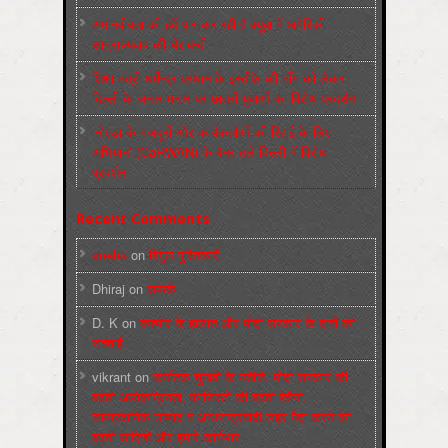
अमानवीयता की हदें पार कर रही है क्यूबा में अमेरिकी
साम्राज्यवाद की घेराबन्दी
शिक्षा मंत्री धर्मेन्द्र प्रधान के इस्तीफ़े की माँग को लेकर
दिल्ली के जन्तर-मन्तर पर छात्रों-युवाओं का विरोध प्रदर्शन
‘नोएडा के मज़दूरों और कार्यकर्ताओं की रिहाई के लिए
अभियान’ (CaRWAN) के बैनर तले दिल्ली में विरोध
प्रदर्शन
Recent Comments
sneha
on
बिगुल पुस्तिकाएँ
Dhiraj
on
सम्पर्क
D. K
on
कश्मीर के हालात और मोदी सरकार के दावों की
सच्चाई
vikrant
on
कर्नाटक चुनावों के नतीजे, मोदी सरकार की
बढ़ती अलोकप्रियता, फ़ासिस्टों की बढ़ती बेचैनी,
साम्प्रदायिक उन्माद व अन्धराष्ट्रवादी लहर पैदा करने की
बढ़ती साज़िशें और हमारे कार्यभार