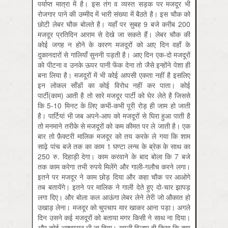
पर्याप्त मात्रा में है। इस तंग व व्यस्त सड़क पर मजदूर भी
रोजगार पाने की उम्मीद में भारी संख्या में बैठते है। इस चौक को
छोटी लेबर चौक बोलते है। यहाँ पर सुबह 9 बजे करीब 200
मजदूर प्रतिदिन आराम से देखे जा सकते हैं। लेबर चौक की
कोई जगह न होने के कारण मजदूरों को आए दिन वहाँ के
दुकानदारों से गालियाँ सुननी पड़ती है। आए दिन एक-दो मजदूरों
को पीटना व उनके ऊपर पानी फेंक देना तो जैसे इन्होंने पेशा ही
बना लिया है। मजदूरों में भी कोई आपसी एकता नहीं है इसलिए
इन लोकल साँडों का कोई विरोध नहीं कर पाता। कोई
पार्टी(काम) आती है तो सारे मजदूर पार्टी को घेर लेते है जिससे
कि 5-10 मिनट के लिए कभी-कभी पूरी रोड़ ही जाम हो जाती
है। पार्टियां भी जब अपने-आप को मजदूरों से घिरा हुआ पाती है
तो मनमाने तरीके से मजदूरों को कम कीमत पर ले जाती है। एक
बार तो फ़ैक्टरी मालिक मजदूर को तय करके ले गया कि शाम
साढ़े पांच बजे तक का काम 1 घण्टा लन्च के ब्रेक के साथ का
250 रु. दिहाड़ी देगा। काम करवाने के बाद बोला कि 7 बजे
तक काम करेगा तभी रुपये मिलेंगे और गाली-गलौच करने लगा।
इतने पर मजदूर ने काम छोड़ दिया और कहा चौक पर आओगे
तब बतायेंगे। इतने पर मालिक ने गाली देते हुए दो-चार झापड़
लगा दिए। और बोला कल आऊंगा लेबर लेने तेरी जो औकात हो
उखाड़ लेना। मजदूर को चुपचाप मार खाकर आना पड़ा। अगले
दिन उसने कई मजदूरों को बताया मगर किसी ने साथ ना दिया।
और कोई आश्वासन भी ना दिया। खाली विलाप ही किया कि क्या