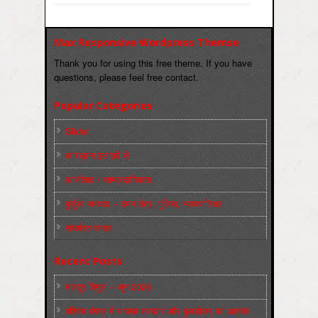
Max Responsive Wordpress Themse
Thank you for using this free theme. If you have
questions, please feel free contact.
Popular Categories
Slider
कारख़ाना इलाक़ों से
फ़ासीवाद / साम्‍प्रदायिकता
बुर्जुआ जनवाद – दमन तंत्र, पुलिस, न्‍यायपालिका
संघर्षरत जनता
Recent Posts
मज़दूर बिगुल – जून 2026
पश्चिम बंगाल में भाजपा सरकार और बुलडोज़र का आतंक!