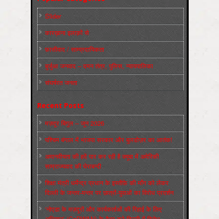
Slider
कारख़ाना इलाक़ों से
फ़ासीवाद / साम्‍प्रदायिकता
बुर्जुआ जनवाद – दमन तंत्र, पुलिस, न्‍यायपालिका
संघर्षरत जनता
Recent Posts
मज़दूर बिगुल – जून 2026
पश्चिम बंगाल में भाजपा सरकार और बुलडोज़र का आतंक!
अमानवीयता की हदें पार कर रही है क्यूबा में अमेरिकी
साम्राज्यवाद की घेराबन्दी
शिक्षा मंत्री धर्मेन्द्र प्रधान के इस्तीफ़े की माँग को लेकर
दिल्ली के जन्तर-मन्तर पर छात्रों-युवाओं का विरोध प्रदर्शन
‘नोएडा के मज़दूरों और कार्यकर्ताओं की रिहाई के लिए
अभियान’ (CaRWAN) के बैनर तले दिल्ली में विरोध