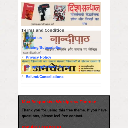
Terms and Condition
About us
Pricing/Subscription
Privacy Policy
Shipping/Delivery Policy
Refund/Cancellations
Max Responsive Wordpress Themse
Thank you for using this free theme. If you have
questions, please feel free contact.
Popular Categories