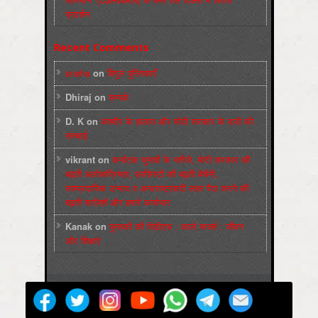
प्रदर्शन
Recent Comments
sneha
on
बिगुल पुस्तिकाएँ
Dhiraj
on
सम्पर्क
D. K
on
कश्मीर के हालात और मोदी सरकार के दावों की
सच्चाई
vikrant
on
कर्नाटक चुनावों के नतीजे, मोदी सरकार की
बढ़ती अलोकप्रियता, फ़ासिस्टों की बढ़ती बेचैनी,
साम्प्रदायिक उन्माद व अन्धराष्ट्रवादी लहर पैदा करने की
बढ़ती साज़िशें और हमारे कार्यभार
Kanak
on
पुस्‍तकों की पीडीएफ : कार्ल मार्क्‍स : जीवन
और शिक्षाएं
Powered by
मज़दूर बिगुल
WordPress
Max Magazine Theme was created by