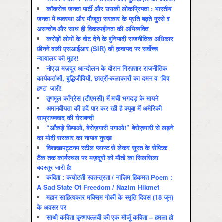
कॉकरोच जनता पार्टी और उसकी लोकप्रियता : भारतीय
जनता में व्‍यवस्‍था और मौजूदा सरकार के प्रति बढ़ते गुस्‍से व
असन्‍तोष और साथ ही विकल्‍पहीनता की अभिव्‍यक्ति
करोड़ों लोगों के वोट देने के बुनियादी राजनीतिक अधिकार
छीनने वाली एसआईआर (SIR) की क़वायद पर सर्वोच्च
न्यायालय की मुहर!
नोएडा मज़दूर आन्दोलन के दौरान गिरफ़्तार राजनीतिक
कार्यकर्ताओं, बुद्धिजीवियों, छात्रों-कलाकारों का दमन व ‘विच
हण्ट’ जारी!
तृणमूल काँग्रेस (टीएमसी) में मची भगदड़ के मायने
अमानवीयता की हदें पार कर रही है क्यूबा में अमेरिकी
साम्राज्यवाद की घेराबन्दी
“आँकड़े छिपाओ, बेरोज़गारी भगाओ!” बेरोज़गारी से लड़ने
का मोदी सरकार का नायाब नुस्ख़ा
विशाखापट्टनम स्टील प्लाण्ट से लेकर सूरत के सेप्टिक
टैंक तक कार्यस्थल पर मज़दूरों की मौतों का सिलसिला
बदस्तूर जारी है!
कविता : कचोटती स्वतन्त्रता / नाज़िम हिकमत Poem :
A Sad State Of Freedom / Nazim Hikmet
महान साहित्यकार मक्सिम गोर्की के स्मृति दिवस (18 जून)
के अवसर पर
साथी कविता कृष्णपल्लवी की एक मौजूँ कविता – हमला हो