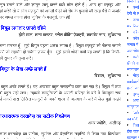
कितनी ह
क़ानून बनाने वाले और क़ानून लागू करने वाले कौन होते हैं। अगर हम मज़दूर और
कर्न
करेंगे तो ये लोग मज़दूरों की अगली पीढ़ी को रोम के ग़ुलामों की तरह पैरों में जंजीर
देरी से 
ारे पर अमल करना होगा ‘दुनिया के मज़दूरो, एक हो! ‘
जनत
बार फिर
बिगुल लगातार छापते रहिये
पश्
होरी लाल, ताना मास्टर, गणेश वीविंग फ़ैक्‍ट्री, कशमीर नगर, लुधियाना
कॉक
जनता में
ं ताना मास्टर हूँ। मुझे बिगुल पढ़ना अच्छा लगता है। बिगुल मज़दूरों की चेतना जगाने
असन्‍तो
से जो सहयोग हो सकेगा ज़रूर दूँगा। मुझे इसमें थोड़ी कमी यह लगती है कि किसी-
करोड
ें सुधार की कृपा करें।
छीनने व
बिगुल के लेख अच्छे लगते हैं
न्यायाल
नोए
विशाल, लुधियाना
कार्यकर्
ेख बहुत अच्छे लगते हैं। यह अखबार बहुत सराहनीय काम कर रहा है। बिगुल में छपा
हण्ट’ जा
 बहुत सही लगा। नक़ली कम्युनिस्टों के असली चरित्र के बारे में बिलकुल सच
तृणम
मार्क्‍स द्वारा लिखित मज़दूरों के अपने श्रम से अलगाव के बारे में लेख मुझे काफ़ी
अमान
साम्राज्
“आँ
ारधारात्मक दस्तावेज़ का सटीक विश्लेषण
का मोदी
अमर ज्योति, अलीगढ़
विशा
टैंक तक
ात्मक दस्तावेज़ का सटीक, सुसंगत और वैज्ञानिक नज़रिये से किया गया विश्लेषण
बदस्तूर 