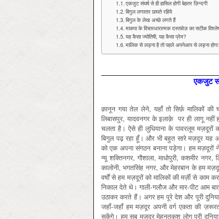
एकजुट संघर्ष से ही हासिल होगी बेहतर ज़िन्‍दगी
बिगुल लगातार छापते रहिये
बिगुल के लेख अच्छे लगते हैं
माकपा के विचारधारात्मक दस्तावेज़ का सटीक विश्ल
यह कैसा ज्योतिषी, यह कैसा प्रेम?
मालिक से लड़ना है तो पहले अपनेआप से लड़ना होगा
एकजुट संघ
क़ानून गया तेल लेने, यहाँ तो सिर्फ़ मालिकों क
लिबासपुर, यादवनगर के इलाक़े पर ही लागू नहीं होत
चलता है। ऐसे ही लुधियाना के पावरलूम मज़दूरों क
बिगुल पढ़ रहा हूँ। और भी बहुत सारे मज़दूर यह अ
को एक अपना संगठन बनाना पड़ेगा। हम मज़दूरों
न्यू शक्तिनगर, गौशाला, माधोपुरी, कशमीर नगर, 
कालोनी, भगतसिंह नगर, और मेहरबान के हम मज़दूर
वर्षों से हम मज़दूरों को मालिकों की मर्ज़ी से क
निकाल देते थे। गाली-गलौज और मार-पीट आम बात
उठाकर करते हैं। अगर हम पूरे देश और पूरी दुनिय
जहाँ-जहाँ हम मज़दूर अपनी वर्ग एकता की ज़रूर
सकेंगे। हम सब मज़दूर मेहनतकश लोग पूरी दुनिया