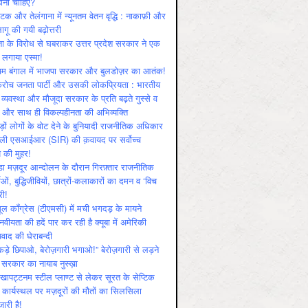
ोनी चाहिए?
ाटक और तेलंगाना में न्यूनतम वेतन वृद्धि : नाकाफ़ी और
लागू की गयी बढ़ोत्तरी
ा के विरोध से घबराकर उत्तर प्रदेश सरकार ने एक
 लगाया एस्मा!
चिम बंगाल में भाजपा सरकार और बुलडोज़र का आतंक!
रोच जनता पार्टी और उसकी लोकप्रियता : भारतीय
 व्‍यवस्‍था और मौजूदा सरकार के प्रति बढ़ते गुस्‍से व
ष और साथ ही विकल्‍पहीनता की अभिव्‍यक्ति
़ों लोगों के वोट देने के बुनियादी राजनीतिक अधिकार
ाली एसआईआर (SIR) की क़वायद पर सर्वोच्च
य की मुहर!
डा मज़दूर आन्दोलन के दौरान गिरफ़्तार राजनीतिक
ताओं, बुद्धिजीवियों, छात्रों-कलाकारों का दमन व ‘विच
री!
ूल काँग्रेस (टीएमसी) में मची भगदड़ के मायने
वीयता की हदें पार कर रही है क्यूबा में अमेरिकी
यवाद की घेराबन्दी
कड़े छिपाओ, बेरोज़गारी भगाओ!” बेरोज़गारी से लड़ने
 सरकार का नायाब नुस्ख़ा
खापट्टनम स्टील प्लाण्ट से लेकर सूरत के सेप्टिक
 कार्यस्थल पर मज़दूरों की मौतों का सिलसिला
जारी है!