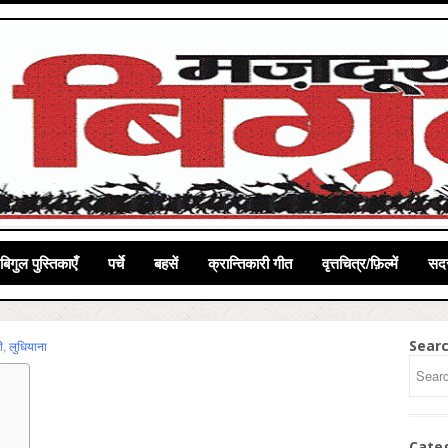
बिगुल पुस्तिकाएँ
पर्चे
बहसें
क्रान्तिकारी गीत
वृत्तचित्र/फ़िल्में
सदस
Sear
ी
,
लुधियाना
Cate