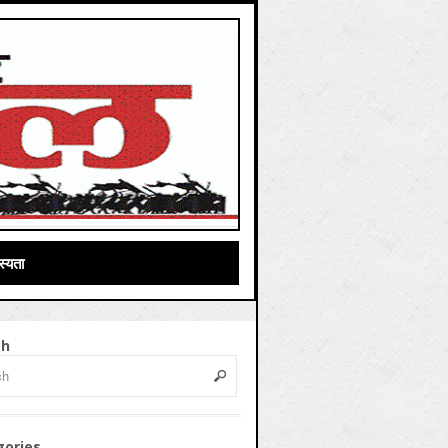
्यता
ch
gories