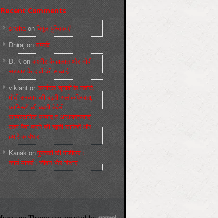
Recent Comments
sneha
on
बिगुल पुस्तिकाएँ
Dhiraj
on
सम्पर्क
D. K
on
कश्मीर के हालात और मोदी
सरकार के दावों की सच्चाई
vikrant
on
कर्नाटक चुनावों के नतीजे,
मोदी सरकार की बढ़ती अलोकप्रियता,
फ़ासिस्टों की बढ़ती बेचैनी,
साम्प्रदायिक उन्माद व अन्धराष्ट्रवादी
लहर पैदा करने की बढ़ती साज़िशें और
हमारे कार्यभार
Kanak
on
पुस्‍तकों की पीडीएफ :
कार्ल मार्क्‍स : जीवन और शिक्षाएं
agazine Theme was created by