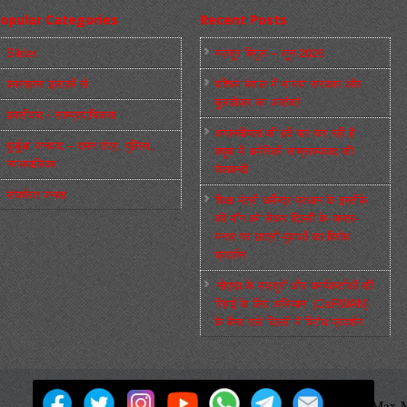
opular Categories
Recent Posts
Slider
मज़दूर बिगुल – जून 2026
कारख़ाना इलाक़ों से
पश्चिम बंगाल में भाजपा सरकार और
बुलडोज़र का आतंक!
फ़ासीवाद / साम्‍प्रदायिकता
अमानवीयता की हदें पार कर रही है
बुर्जुआ जनवाद – दमन तंत्र, पुलिस,
क्यूबा में अमेरिकी साम्राज्यवाद की
न्‍यायपालिका
घेराबन्दी
संघर्षरत जनता
शिक्षा मंत्री धर्मेन्द्र प्रधान के इस्तीफ़े
की माँग को लेकर दिल्ली के जन्तर-
मन्तर पर छात्रों-युवाओं का विरोध
प्रदर्शन
‘नोएडा के मज़दूरों और कार्यकर्ताओं की
रिहाई के लिए अभियान’ (CaRWAN)
के बैनर तले दिल्ली में विरोध प्रदर्शन
मज़दूर बिगुल
Powered by
WordPress
Max M