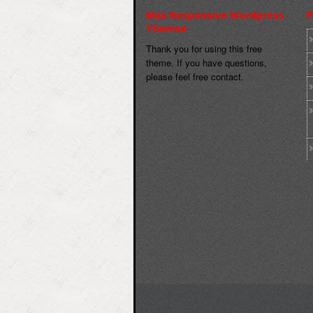
Max Responsive Wordpress
P
Themse
Thank you for using this free
theme. If you have questions,
please feel free contact.