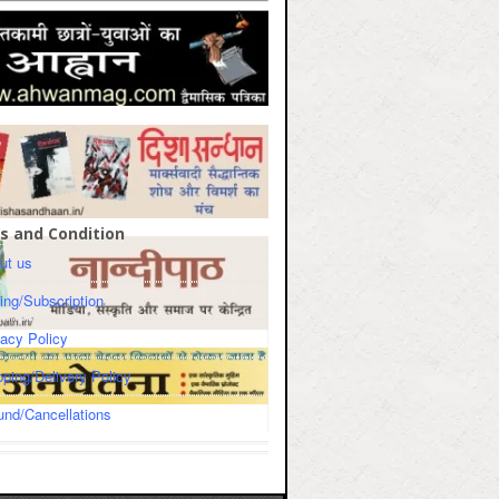
s and Condition
ut us
cing/Subscription
vacy Policy
pping/Delivery Policy
und/Cancellations