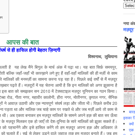
Catego
ेषण
नया अं
मज़दूर
आपस की बात
र्ष से ही हासिल होगी बेहतर ज़िन्‍दगी
विश्वनाथ, लुधियाना
ी चलती है यह लेख मैंने बिगुल के मार्च अंक में पढ़ा था। यह बात सिर्फ़ समयपुर,
ी बल्कि जहाँ-जहाँ भी कारख़ाने लगे हुए हैं वहाँ-वहाँ मालिकों की ही मर्ज़ी से काम
ो मालिकों की मनमर्ज़ी का सामना करना पड़ रहा है। पिछले कई वर्षों से मैं मज़दूर
ख़बार पढ़ते हैं। मज़दूरों में यह चेतना आयी है कि इन मालिकों को अगर झुकाना है
 ने इस बात को समझकर सन 2010 में टेक्सटाइल मज़दूर यूनियन का गठन किया।
टिब्बा रोड, गीता नगर, महावीर कालोनी, हीरा नगर, मोतीनगर, कृपाल नगर, सैनिक
ों ने आवाज़ उठायी और एक न्यायपूर्ण संघर्ष लड़ा और जीता भी। पिछले करीब 20
ाम करना पड़ता था और मालिक जब चाहे काम पर रखते थे और जब मर्ज़ी आये तो काम से
बारह
 थी। अब एकता बनाकर हम मज़दूर मालिकों के सामने अपने हक़ की बात सर ऊँचा
इसका ज़ि
ा के मज़दूर मिलकर एक हो जाएँ तो देश-दुनिया के सारे मालिकों को झुका सकते हैं।
क्यो
त को पहचानेंगे और इसे हासिल करेंगे तो हम मज़दूर अपना हक़ और अधिकार ले
एक इ
 को चलाते हैं। सुई से लेकर उड़ने वाले जहाज़ तक हम मज़दूर बनाते हैं। जब हम