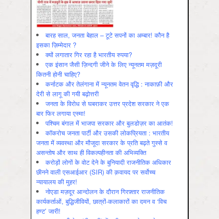
बारह साल, जनता बेहाल – टूटे सपनों का अम्बार! कौन है
इसका ज़िम्मेदार ?
क्यों लगातार गिर रहा है भारतीय रुपया?
एक इंसान जैसी ज़िन्दगी जीने के लिए न्यूनतम मज़दूरी
कितनी होनी चाहिए?
कर्नाटक और तेलंगाना में न्यूनतम वेतन वृद्धि : नाकाफ़ी और
देरी से लागू की गयी बढ़ोत्तरी
जनता के विरोध से घबराकर उत्तर प्रदेश सरकार ने एक
बार फिर लगाया एस्मा!
पश्चिम बंगाल में भाजपा सरकार और बुलडोज़र का आतंक!
कॉकरोच जनता पार्टी और उसकी लोकप्रियता : भारतीय
जनता में व्‍यवस्‍था और मौजूदा सरकार के प्रति बढ़ते गुस्‍से व
असन्‍तोष और साथ ही विकल्‍पहीनता की अभिव्‍यक्ति
करोड़ों लोगों के वोट देने के बुनियादी राजनीतिक अधिकार
छीनने वाली एसआईआर (SIR) की क़वायद पर सर्वोच्च
न्यायालय की मुहर!
नोएडा मज़दूर आन्दोलन के दौरान गिरफ़्तार राजनीतिक
कार्यकर्ताओं, बुद्धिजीवियों, छात्रों-कलाकारों का दमन व ‘विच
हण्ट’ जारी!