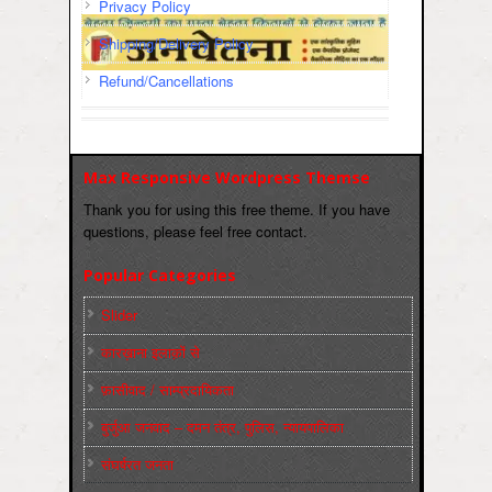
Privacy Policy
Shipping/Delivery Policy
Refund/Cancellations
Max Responsive Wordpress Themse
Thank you for using this free theme. If you have
questions, please feel free contact.
Popular Categories
Slider
कारख़ाना इलाक़ों से
फ़ासीवाद / साम्‍प्रदायिकता
बुर्जुआ जनवाद – दमन तंत्र, पुलिस, न्‍यायपालिका
संघर्षरत जनता