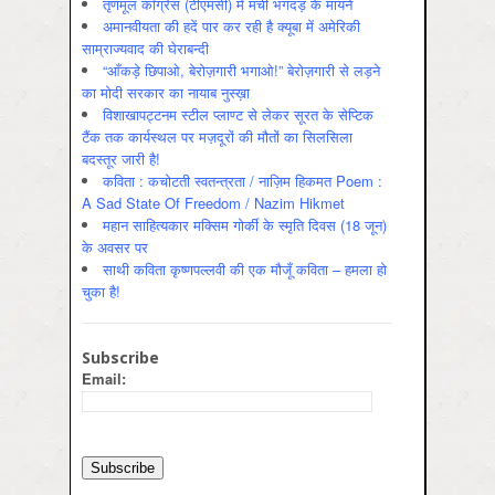
तृणमूल काँग्रेस (टीएमसी) में मची भगदड़ के मायने
अमानवीयता की हदें पार कर रही है क्यूबा में अमेरिकी
साम्राज्यवाद की घेराबन्दी
“आँकड़े छिपाओ, बेरोज़गारी भगाओ!” बेरोज़गारी से लड़ने
का मोदी सरकार का नायाब नुस्ख़ा
विशाखापट्टनम स्टील प्लाण्ट से लेकर सूरत के सेप्टिक
टैंक तक कार्यस्थल पर मज़दूरों की मौतों का सिलसिला
बदस्तूर जारी है!
कविता : कचोटती स्वतन्त्रता / नाज़िम हिकमत Poem :
A Sad State Of Freedom / Nazim Hikmet
महान साहित्यकार मक्सिम गोर्की के स्मृति दिवस (18 जून)
के अवसर पर
साथी कविता कृष्णपल्लवी की एक मौजूँ कविता – हमला हो
चुका है!
Subscribe
Email: