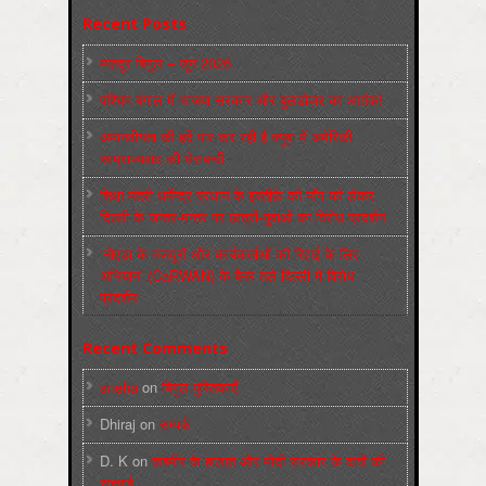
Recent Posts
मज़दूर बिगुल – जून 2026
पश्चिम बंगाल में भाजपा सरकार और बुलडोज़र का आतंक!
अमानवीयता की हदें पार कर रही है क्यूबा में अमेरिकी
साम्राज्यवाद की घेराबन्दी
शिक्षा मंत्री धर्मेन्द्र प्रधान के इस्तीफ़े की माँग को लेकर
दिल्ली के जन्तर-मन्तर पर छात्रों-युवाओं का विरोध प्रदर्शन
‘नोएडा के मज़दूरों और कार्यकर्ताओं की रिहाई के लिए
अभियान’ (CaRWAN) के बैनर तले दिल्ली में विरोध
प्रदर्शन
Recent Comments
sneha
on
बिगुल पुस्तिकाएँ
Dhiraj
on
सम्पर्क
D. K
on
कश्मीर के हालात और मोदी सरकार के दावों की
सच्चाई