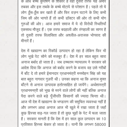
के आधे बच्चे कुपोषण के शिकार हैं वहीं दूसरी तरफ यह अमीर
तबका और इस तबके के बच्चे मोटापे से परेशान है। पहले तो ये
लोग ठूँस-ठूँस कर खाते हैं और फिर वज़न घटाने के लिए कभी
जिम की ओर भागते हैं तो कभी डॉक्टर की ओर तो कभी योग
गुरुओं की ओर। आज हमारे समाज में ये दो विरोधी स्थितियाँ
एकसाथ मौजूद हैं। एक तरफ बदहाली और तंगहाली का सागर है
तो दूसरी तरफ विलासिता और अश्लील-अराजक भोगवाद की
मीनारें हैं।
देश में खाद्यान्न का रिकॉर्ड उत्पादन हो रहा है लेकिन फिर भी
लोग भूखे पेट सोने को मजबूर हैं। देश में हर साल बहुत सारा
अनाज बर्बाद हो जाता है। जब उच्चतम न्यायालय ने सरकार को
आदेश दिया कि अनाज को बर्बाद करने के बजाय वह उसे गरीबों
में बाँट दे तो हमारे ईमानदार प्रधानमंत्री मनमोहन सिंह को यह
बात बहुत नागवार गुज़री थी। उनका कहना था कि अनाज मुफ्त
बाँटने से अनाज उत्पादक हतोत्साहित हो जायेंगे। अर्थशास्त्री
प्रधानमन्त्री को भूख से मरने वाले लोगों की नहीं बल्कि अनाज
पैदा करने वाले बड़े पूँजीपति किसानों की ज्यादा चिन्ता थी।
आज भी देश में खाद्यान्न के भण्डारण की समुचित व्यवस्था नहीं है
और लगभग आधा अनाज आज भी खुले में रखा जाता है जहाँ
कुछ हिस्सा सड़-गल जाता है तो कुछ चूहों के पेट में चला जाता
है। सरकार मानती है कि देश में हर साल कुल उत्पादन का 10
प्रतिशत हिस्सा बेकार हो जाता है। यानी कि लगभग 58000