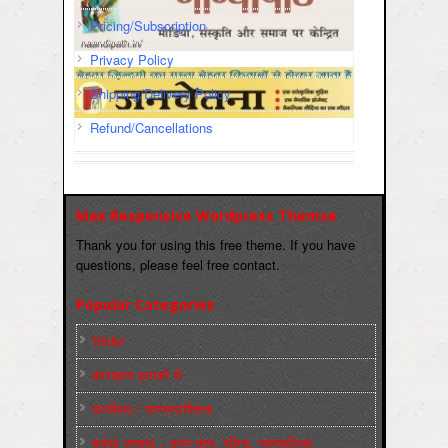
Pricing/Subscription
Privacy Policy
Shipping/Delivery Policy
Refund/Cancellations
Max Responsive Wordpress Themse
Thank you for using this free theme. If you have
questions, please feel free contact.
Popular Categories
Slider
कारख़ाना इलाक़ों से
फ़ासीवाद / साम्‍प्रदायिकता
बुर्जुआ जनवाद – दमन तंत्र, पुलिस, न्‍यायपालिका