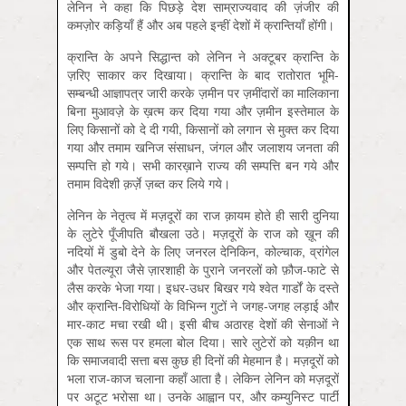
लेनिन ने कहा कि पिछड़े देश साम्राज्यवाद की ज़ंजीर की
कमज़ोर कड़ियाँ हैं और अब पहले इन्हीं देशों में क्रान्तियाँ होंगी।
क्रान्ति के अपने सिद्धान्त को लेनिन ने अक्टूबर क्रान्ति के
ज़रिए साकार कर दिखाया। क्रान्ति के बाद रातोरात भूमि-
सम्बन्धी आज्ञापत्र जारी करके ज़मीन पर ज़मींदारों का मालिकाना
बिना मुआवज़े के ख़त्म कर दिया गया और ज़मीन इस्तेमाल के
लिए किसानों को दे दी गयी, किसानों को लगान से मुक्त कर दिया
गया और तमाम खनिज संसाधन, जंगल और जलाशय जनता की
सम्पत्ति हो गये। सभी कारख़ाने राज्य की सम्पत्ति बन गये और
तमाम विदेशी क़र्ज़े ज़ब्त कर लिये गये।
लेनिन के नेतृत्व में मज़दूरों का राज क़ायम होते ही सारी दुनिया
के लुटेरे पूँजीपति बौखला उठे। मज़दूरों के राज को ख़ून की
नदियों में डुबो देने के लिए जनरल देनिकिन, कोल्चाक, व्रांगेल
और पेतल्यूरा जैसे ज़ारशाही के पुराने जनरलों को फ़ौज-फाटे से
लैस करके भेजा गया। इधर-उधर बिखर गये श्वेत गार्डों के दस्ते
और क्रान्ति-विरोधियों के विभिन्न गुटों ने जगह-जगह लड़ाई और
मार-काट मचा रखी थी। इसी बीच अठारह देशों की सेनाओं ने
एक साथ रूस पर हमला बोल दिया। सारे लुटेरों को यक़ीन था
कि समाजवादी सत्ता बस कुछ ही दिनों की मेहमान है। मज़दूरों को
भला राज-काज चलाना कहाँ आता है। लेकिन लेनिन को मज़दूरों
पर अटूट भरोसा था। उनके आह्वान पर, और कम्युनिस्ट पार्टी