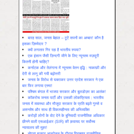
बारह साल, जनता बेहाल – टूटे सपनों का अम्बार! कौन है
इसका ज़िम्मेदार ?
क्यों लगातार गिर रहा है भारतीय रुपया?
एक इंसान जैसी ज़िन्दगी जीने के लिए न्यूनतम मज़दूरी
कितनी होनी चाहिए?
कर्नाटक और तेलंगाना में न्यूनतम वेतन वृद्धि : नाकाफ़ी और
देरी से लागू की गयी बढ़ोत्तरी
जनता के विरोध से घबराकर उत्तर प्रदेश सरकार ने एक
बार फिर लगाया एस्मा!
पश्चिम बंगाल में भाजपा सरकार और बुलडोज़र का आतंक!
कॉकरोच जनता पार्टी और उसकी लोकप्रियता : भारतीय
जनता में व्‍यवस्‍था और मौजूदा सरकार के प्रति बढ़ते गुस्‍से व
असन्‍तोष और साथ ही विकल्‍पहीनता की अभिव्‍यक्ति
करोड़ों लोगों के वोट देने के बुनियादी राजनीतिक अधिकार
छीनने वाली एसआईआर (SIR) की क़वायद पर सर्वोच्च
न्यायालय की मुहर!
नोएडा मज़दूर आन्दोलन के दौरान गिरफ़्तार राजनीतिक