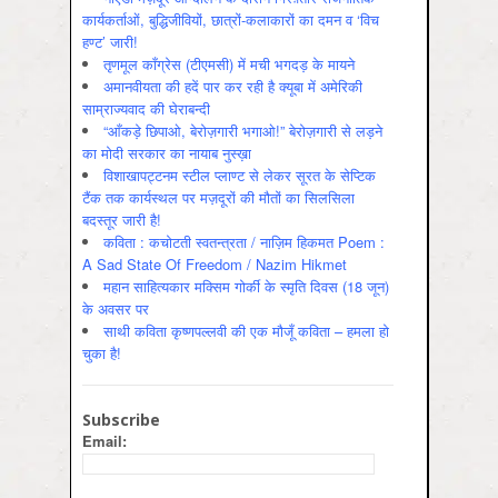
कार्यकर्ताओं, बुद्धिजीवियों, छात्रों-कलाकारों का दमन व ‘विच
हण्ट’ जारी!
तृणमूल काँग्रेस (टीएमसी) में मची भगदड़ के मायने
अमानवीयता की हदें पार कर रही है क्यूबा में अमेरिकी
साम्राज्यवाद की घेराबन्दी
“आँकड़े छिपाओ, बेरोज़गारी भगाओ!” बेरोज़गारी से लड़ने
का मोदी सरकार का नायाब नुस्ख़ा
विशाखापट्टनम स्टील प्लाण्ट से लेकर सूरत के सेप्टिक
टैंक तक कार्यस्थल पर मज़दूरों की मौतों का सिलसिला
बदस्तूर जारी है!
कविता : कचोटती स्वतन्त्रता / नाज़िम हिकमत Poem :
A Sad State Of Freedom / Nazim Hikmet
महान साहित्यकार मक्सिम गोर्की के स्मृति दिवस (18 जून)
के अवसर पर
साथी कविता कृष्णपल्लवी की एक मौजूँ कविता – हमला हो
चुका है!
Subscribe
Email: