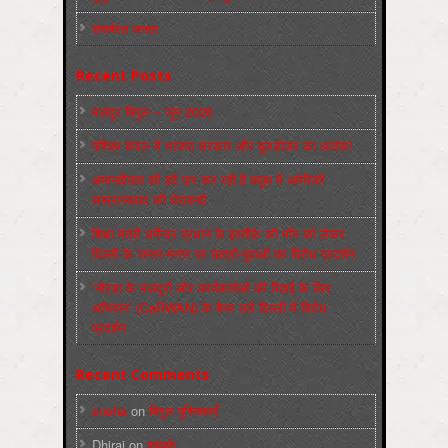
संघर्षरत जनता
Recent Posts
मज़दूर बिगुल – जून 2026
पश्चिम बंगाल में भाजपा सरकार और बुलडोज़र का आतंक!
अमानवीयता की हदें पार कर रही है क्यूबा में अमेरिकी
साम्राज्यवाद की घेराबन्दी
शिक्षा मंत्री धर्मेन्द्र प्रधान के इस्तीफ़े की माँग को लेकर
दिल्ली के जन्तर-मन्तर पर छात्रों-युवाओं का विरोध प्रदर्शन
‘नोएडा के मज़दूरों और कार्यकर्ताओं की रिहाई के लिए
अभियान’ (CaRWAN) के बैनर तले दिल्ली में विरोध
प्रदर्शन
Recent Comments
sneha
on
बिगुल पुस्तिकाएँ
Dhiraj
on
सम्पर्क