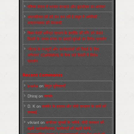
पश्चिम बंगाल में भाजपा सरकार और बुलडोज़र का आतंक!
अमानवीयता की हदें पार कर रही है क्यूबा में अमेरिकी
साम्राज्यवाद की घेराबन्दी
शिक्षा मंत्री धर्मेन्द्र प्रधान के इस्तीफ़े की माँग को लेकर
दिल्ली के जन्तर-मन्तर पर छात्रों-युवाओं का विरोध प्रदर्शन
‘नोएडा के मज़दूरों और कार्यकर्ताओं की रिहाई के लिए
अभियान’ (CaRWAN) के बैनर तले दिल्ली में विरोध
प्रदर्शन
Recent Comments
sneha
on
बिगुल पुस्तिकाएँ
Dhiraj
on
सम्पर्क
D. K
on
कश्मीर के हालात और मोदी सरकार के दावों की
सच्चाई
vikrant
on
कर्नाटक चुनावों के नतीजे, मोदी सरकार की
बढ़ती अलोकप्रियता, फ़ासिस्टों की बढ़ती बेचैनी,