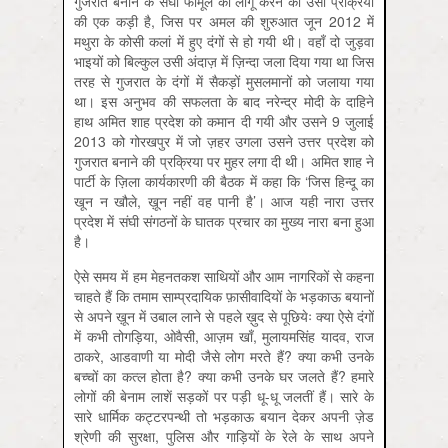
गुजरात बनाने के संघी फार्मूले को लागू करने की उसी प्रक्रिया
की एक कड़ी है, जिस पर अमल की शुरुआत जून 2012 में
मथुरा के कोसी कलां में हुए दंगों से हो गयी थी। वहाँ दो जुड़वा
भाइयों को बिल्कुल उसी अंदाज़ में ज़िन्दा जला दिया गया था जिस
तरह से गुजरात के दंगों में सैकड़ों मुसलमानों को जलाया गया
था। इस अनुभव की सफलता के बाद नरेन्द्र मोदी के दाहिने
हाथ अमित शाह प्रदेश को कमान दी गयी और उसने 9 जुलाई
2013 को गोरखपुर में जो ज़हर उगला उसने उत्तर प्रदेश को
गुजरात बनाने की प्रक्रिया पर मुहर लगा दी थी। अमित शाह ने
पार्टी के ज़िला कार्यकारणी की बैठक में कहा कि ‘जिस हिन्दू का
खून न खौले, ख़ून नहीं वह पानी है’। आज यही नारा उत्तर
प्रदेश में संघी संगठनों के घातक प्रचार का मुख्य नारा बना हुआ
है।
ऐसे समय में हम मेहनतकश साथियों और आम नागरिकों से कहना
चाहते हैं कि तमाम साम्प्रदायिक फ़ासीवादियों के भड़काऊ बयानों
से अपने ख़ून में उबाल लाने से पहले ख़ुद से पूछियेः क्या ऐसे दंगों
में कभी तोगड़िया, ओवैसी, आज़म खाँ, मुलायमसिंह यादव, राज
ठाकरे, आडवाणी या मोदी जैसे लोग मरते हैं? क्या कभी उनके
बच्चों का कत्ल होता है? क्या कभी उनके घर जलते हैं? हमारे
लोगों की बेनाम लाशें सड़कों पर पड़ी धू-धू जलतीं हैं। सारे के
सारे धार्मिक कट्टरपन्थी तो भड़काऊ बयान देकर अपनी ज़ेड
श्रेणी की सुरक्षा, पुलिस और गाड़ियों के रेले के साथ अपने