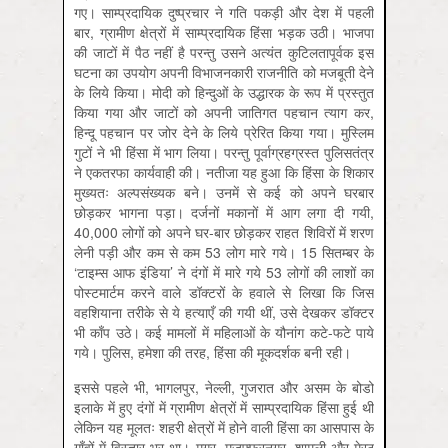
गए। साम्प्रदायिक दुष्प्रचार ने गति पकड़ी और देश में पहली
बार, ग्रामीण क्षेत्रों में साम्प्रदायिक हिंसा भड़क उठी। भाजपा
की जाटों में पैठ नहीं है परन्तु उसने अत्यंत कुटिलतापूर्वक इस
घटना का उपयोग अपनी विभाजनकारी राजनीति को मजबूती देने
के लिये किया। मोदी को हिन्दुओं के उद्धारक के रूप में प्रस्तुत
किया गया और जाटों को अपनी जातिगत पहचान त्याग कर,
हिन्दू पहचान पर जोर देने के लिये प्रेरित किया गया। मुस्लिम
गुटों ने भी हिंसा में भाग लिया। परन्तु पूर्वाग्रहग्रस्त पुलिसतंत्र
ने एकतरफा कार्यवाही की। नतीजा यह हुआ कि हिंसा के शिकार
मुख्यतः अल्पसंख्यक बने। उनमें से कई को अपने घरबार
छोड़कर भागना पड़ा। दर्जनों मकानों में आग लगा दी गयी,
40,000 लोगों को अपने घर-बार छोड़कर राहत शिविरों में शरण
लेनी पड़ी और कम से कम 53 लोग मारे गये। 15 सितम्बर के
‘टाइम्स आफ इंडिया’ ने दंगों में मारे गये 53 लोगों की लाशों का
पोस्टमार्टम करने वाले डॉक्टरों के हवाले से लिखा कि जिस
वहशियाना तरीके से ये हत्याएँ की गयी थीं, उसे देखकर डॉक्टर
भी काँप उठे। कई मामलों में महिलाओं के यौनांग कटे-फटे पाये
गये। पुलिस, हमेशा की तरह, हिंसा की मूकदर्शक बनी रही।
इससे पहले भी, भागलपुर, नेल्ली, गुजरात और असम के बोडो
इलाके में हुए दंगों में ग्रामीण क्षेत्रों में साम्प्रदायिक हिंसा हुई थी
लेकिन यह मूलतः शहरी क्षेत्रों में होने वाली हिंसा का आसपास के
गाँवों में विस्तार भर था। मगर, मुज़फ़्फ़रनगर, शामली और मेरठ