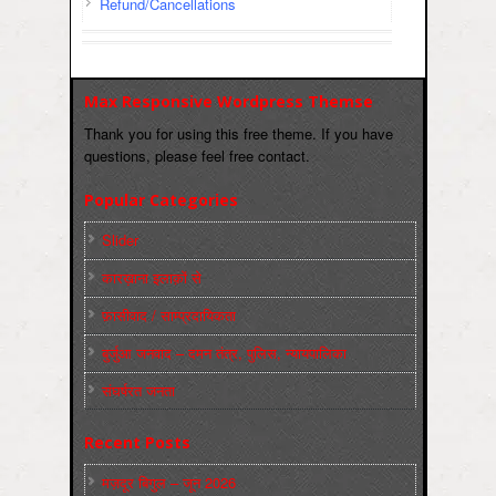
Refund/Cancellations
Max Responsive Wordpress Themse
Thank you for using this free theme. If you have
questions, please feel free contact.
Popular Categories
Slider
कारख़ाना इलाक़ों से
फ़ासीवाद / साम्‍प्रदायिकता
बुर्जुआ जनवाद – दमन तंत्र, पुलिस, न्‍यायपालिका
संघर्षरत जनता
Recent Posts
मज़दूर बिगुल – जून 2026