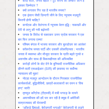
बारह साल, जनता बेहाल – टूटे सपनों का अम्बार! कौन है
इसका ज़िम्मेदार ?
क्यों लगातार गिर रहा है भारतीय रुपया?
एक इंसान जैसी ज़िन्दगी जीने के लिए न्यूनतम मज़दूरी
कितनी होनी चाहिए?
कर्नाटक और तेलंगाना में न्यूनतम वेतन वृद्धि : नाकाफ़ी और
देरी से लागू की गयी बढ़ोत्तरी
जनता के विरोध से घबराकर उत्तर प्रदेश सरकार ने एक
बार फिर लगाया एस्मा!
पश्चिम बंगाल में भाजपा सरकार और बुलडोज़र का आतंक!
कॉकरोच जनता पार्टी और उसकी लोकप्रियता : भारतीय
जनता में व्‍यवस्‍था और मौजूदा सरकार के प्रति बढ़ते गुस्‍से व
असन्‍तोष और साथ ही विकल्‍पहीनता की अभिव्‍यक्ति
करोड़ों लोगों के वोट देने के बुनियादी राजनीतिक अधिकार
छीनने वाली एसआईआर (SIR) की क़वायद पर सर्वोच्च
न्यायालय की मुहर!
नोएडा मज़दूर आन्दोलन के दौरान गिरफ़्तार राजनीतिक
कार्यकर्ताओं, बुद्धिजीवियों, छात्रों-कलाकारों का दमन व ‘विच
हण्ट’ जारी!
तृणमूल काँग्रेस (टीएमसी) में मची भगदड़ के मायने
अमानवीयता की हदें पार कर रही है क्यूबा में अमेरिकी
साम्राज्यवाद की घेराबन्दी
“आँकड़े छिपाओ, बेरोज़गारी भगाओ!” बेरोज़गारी से लड़ने