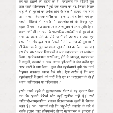
कर मार डालने की घटना का है। दरअसल यह वीडियो कुछ
साल पहले पाकिस्तान में हुई एक घटना का था, जिसमें हिंसक
भीड़ ने दो युवकों को डकैत होने के शक में घेरकर मार डाला
था। भाजपा विधायक संगीत सोम द्वारा अपलोड किये गये इस
नकली वीडियो से इलाके में अल्पसंख्यकों के विरुद्ध घृणा
भड़कायी गयी। इस घटना पर जाट समुदाय ने पहले प्रतिक्रिया
व्यक्त नहीं की। भाजपा के पारम्‍परिक समर्थकों ने दो युवकों की
हत्या का बदला लेने के लिये जाटों को उकसाया। उधर एक
बसपा नेता और कुछ अन्य नेताओं ने 30 अगस्त को मुसलमानों
की बैठक करके ख़ून का बदला ख़ून से लेने का ऐलान कराया।
इस बीच चार भाजपा विधायकों ने जाट महापंचायत का आयोजन
किया। प्रतिबन्धात्मक धाराएँ लागू होने के बावजूद, महापंचायत
में बन्दूकों, तलवारों व अन्य घातक हथियारों से लैस करीब एक
लाख जाटों ने भाग लिया। कुल तीन महापंचायतें हुयीं और उनमें
निहायत भड़काऊ भाषण दिये गये। ऐसा आरोप है कि जाट
महापंचायतों में लगाये गये नारों में से एक था “मसलमान के दो ही
स्थान, पाकिस्तान या कब्रिस्तान।”
इसके काफी पहले से मुज़फ़्फ़रनगर क्षेत्र में यह प्रचार किया
गया कि ‘हमारी बेटियाँ और बहुएँ सुरक्षित नहीं हैं।’ सभी
जातिवादी-साम्प्रदायिक संगठन पितृसत्तात्मक मूल्यों में विश्वास
रखते हैं। अतः आश्चर्य नहीं कि “बहू-बेटी बचाओ” के नारे से
भड़के हज़ारों जाट हथियारबंद होकर महापंचायत में इकटठा हो