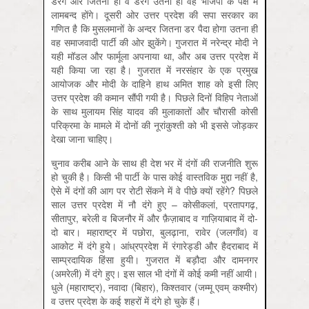
डरेंगे और जितना ही वे डरेंगे उतना ही वह भाजपा के पक्ष में
लामबन्द होंगे। दूसरी ओर उत्तर प्रदेश की सपा सरकार का
गणित है कि मुसलमानों के अन्दर जितना डर पैदा होगा उतना ही
वह समाजवादी पार्टी की ओर झुकेंगे। गुजरात में नरेन्द्र मोदी ने
यही मॉडल और फार्मूला अपनाया था, और अब उत्तर प्रदेश में
यही किया जा रहा है। गुजरात में नरसंहार के एक प्रमुख
आयोजक और मोदी के दाहिने हाथ अमित शाह को इसी लिए
उत्तर प्रदेश की कमान सौंपी गयी है। पिछले दिनों विहिप नेताओं
के साथ मुलायम सिंह यादव की मुलाकातों और चौरासी कोसी
परिक्रमा के मामले में दोनों की नूरांकुश्ती को भी इससे जोड़कर
देखा जाना चाहिए।
चुनाव करीब आने के साथ ही देश भर में दंगों की राजनीति शुरू
हो चुकी है। किसी भी पार्टी के पास कोई वास्तविक मुद्दा नहीं है,
ऐसे में दंगों की आग पर रोटी सेंकने में वे पीछे क्यों रहेंगे? पिछले
साल उत्तर प्रदेश में नौ दंगे हुए – कोसीकलां, प्रतापगढ़,
सीतापुर, बरेली व बिजनौर में और फ़ैज़ाबाद व गाज़ियाबाद में दो-
दो बार। महाराष्ट्र में पछोरा, बुलढ़ाना, रावेर (जलगाँव) व
आकोट में दंगे हुये। आंध्रप्रदेश में रंगारेड्डी और हैदराबाद में
साम्प्रदायिक हिंसा हुयी। गुजरात में बड़ौदा और दामनगर
(अमरेली) में दंगे हुए। इस साल भी दंगों में कोई कमी नहीं आयी।
धुले (महाराष्ट्र), नवादा (बिहार), किश्तवार (जम्मू एवम् कश्मीर)
व उत्तर प्रदेश के कई शहरों में दंगे हो चुके हैं।