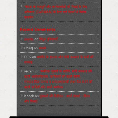
‘नोएडा के मज़दूरों और कार्यकर्ताओं की रिहाई के लिए
अभियान’ (CaRWAN) के बैनर तले दिल्ली में विरोध
प्रदर्शन
Recent Comments
sneha
on
बिगुल पुस्तिकाएँ
Dhiraj
on
सम्पर्क
D. K
on
कश्मीर के हालात और मोदी सरकार के दावों की
सच्चाई
vikrant
on
कर्नाटक चुनावों के नतीजे, मोदी सरकार की
बढ़ती अलोकप्रियता, फ़ासिस्टों की बढ़ती बेचैनी,
साम्प्रदायिक उन्माद व अन्धराष्ट्रवादी लहर पैदा करने की
बढ़ती साज़िशें और हमारे कार्यभार
Kanak
on
पुस्‍तकों की पीडीएफ : कार्ल मार्क्‍स : जीवन
और शिक्षाएं