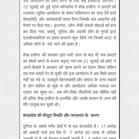
और आन्दोलन का दमन करने के लिए कई हथकण्डे अपनाये।
12 जुलाई को हुई प्रेस कॉन्फ्रेंस में शेख हसीना ने छात्रों को
रज़ाकार (मुक्ति आन्दोलन के समय पाकिस्तान का साथ देने वाले
देशद्रोही) और आतंकवादी करार दिया जिसके बाद आक्रोश बड़े
पैमाने पर फैल गया। इंटरनेट, फ़ोन जैसी ज़रूरी सेवाओं को बन्द
कर दिया गया, कर्फ़्यू, पुलिस और अवामी लीग के गुण्डों द्वारा
प्रदर्शनकारियों पर हमले करवाने शुरू किये गये जिसमें 400 से
अधिक लोगों के मारे जाने की ख़बर है।
शेख हसीना की सरकार द्वारा भारी दमन के बाद भी जब छात्रों
का संघर्ष थमने के बजाय बढ़ता गया तब 21 जुलाई को कोर्ट ने
अपने फ़ैसले में आरक्षण को ख़त्म करने का ऐलान किया लेकिन
तब तक काफ़ी देर हो चुकी थी! इस आन्दोलन में अब सिर्फ छात्र
नहीं रह गये थे, मज़दूरों-मेहनतकशों और समाज के अन्य तबकों
से लोग शामिल हो चुके थे और आन्दोलन अधिक व्यापक रूप
ग्रहण कर चुका था। अब माँग सिर्फ़ नौकरियों तक सीमित नहीं
थी बल्कि शेख हसीना के इस्तीफ़े और उसके शासन के अन्त की
माँग प्रमुख बन चुकी थी।
बंगलादेश
की
मौजूदा
स्थिति
और
जनउभार
के
कारण
दुनिया के सबसे गरीब देशों में से एक बंगलादेश है। 17 करोड़
की आबादी वाले इस देश में 7 करोड़ 30 लाख से अधिक
आबादी वो है जो मेहनत-मज़दूरी करती है। 3 करोड़ 20 लाख