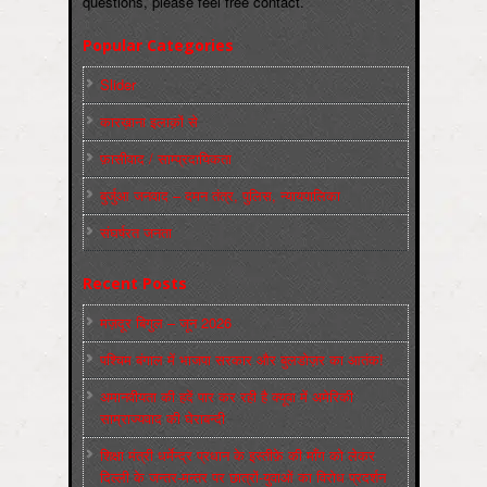
questions, please feel free contact.
Popular Categories
Slider
कारख़ाना इलाक़ों से
फ़ासीवाद / साम्‍प्रदायिकता
बुर्जुआ जनवाद – दमन तंत्र, पुलिस, न्‍यायपालिका
संघर्षरत जनता
Recent Posts
मज़दूर बिगुल – जून 2026
पश्चिम बंगाल में भाजपा सरकार और बुलडोज़र का आतंक!
अमानवीयता की हदें पार कर रही है क्यूबा में अमेरिकी
साम्राज्यवाद की घेराबन्दी
शिक्षा मंत्री धर्मेन्द्र प्रधान के इस्तीफ़े की माँग को लेकर
दिल्ली के जन्तर-मन्तर पर छात्रों-युवाओं का विरोध प्रदर्शन