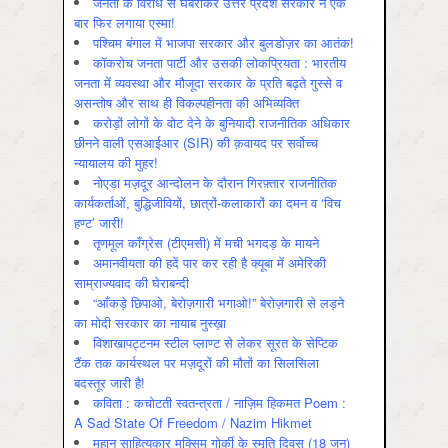
जनता के विरोध से घबराकर उत्तर प्रदेश सरकार ने एक
बार फिर लगाया एस्मा!
पश्चिम बंगाल में भाजपा सरकार और बुलडोज़र का आतंक!
कॉकरोच जनता पार्टी और उसकी लोकप्रियता : भारतीय
जनता में व्‍यवस्‍था और मौजूदा सरकार के प्रति बढ़ते गुस्‍से व
असन्‍तोष और साथ ही विकल्‍पहीनता की अभिव्‍यक्ति
करोड़ों लोगों के वोट देने के बुनियादी राजनीतिक अधिकार
छीनने वाली एसआईआर (SIR) की क़वायद पर सर्वोच्च
न्यायालय की मुहर!
नोएडा मज़दूर आन्दोलन के दौरान गिरफ़्तार राजनीतिक
कार्यकर्ताओं, बुद्धिजीवियों, छात्रों-कलाकारों का दमन व ‘विच
हण्ट’ जारी!
तृणमूल काँग्रेस (टीएमसी) में मची भगदड़ के मायने
अमानवीयता की हदें पार कर रही है क्यूबा में अमेरिकी
साम्राज्यवाद की घेराबन्दी
“आँकड़े छिपाओ, बेरोज़गारी भगाओ!” बेरोज़गारी से लड़ने
का मोदी सरकार का नायाब नुस्ख़ा
विशाखापट्टनम स्टील प्लाण्ट से लेकर सूरत के सेप्टिक
टैंक तक कार्यस्थल पर मज़दूरों की मौतों का सिलसिला
बदस्तूर जारी है!
कविता : कचोटती स्वतन्त्रता / नाज़िम हिकमत Poem :
A Sad State Of Freedom / Nazim Hikmet
महान साहित्यकार मक्सिम गोर्की के स्मृति दिवस (18 जून)