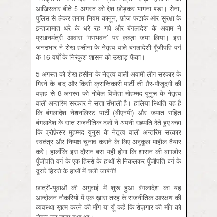
आख़िरकार बीते 5 अगस्त को देश छोड़कर भागना पड़ा। सेना,
पुलिस से लेकर तमाम नियम-क़ानून, फ़ौज-फटाके और सुरक्षा के
इन्तज़ामात धरे के धरे रह गये और बंगलादेश के अवाम ने
प्रधानमंत्री आवास ‘गणभवन’ पर क़ब्ज़ा जमा लिया। इस
जनउभार ने शेख हसीना के नेतृत्व वाले बंगलादेशी पूँजीपति वर्ग
के 16 वर्षों के निरंकुश शासन को उखाड़ फेंका।
5 अगस्त को शेख हसीना के नेतृत्व वाली अवामी लीग सरकार के
गिरने के बाद और किसी क्रान्तिकारी पार्टी की ग़ैर-मौजूदगी की
वज़ह से 8 अगस्त को नोबेल विजेता मोहम्मद यूनुस के नेतृत्व
वाली अन्तरिम सरकार ने सत्ता सँभाली है। हालिया स्थिति यह है
कि बंगलादेश नेशनलिस्ट पार्टी (बीएनपी) और जमात सहित
बंगलादेश के सात राजनीतिक दलों ने अपनी सहमति देते हुए कहा
कि प्रोफ़ेसर मुहम्मद युनुस के नेतृत्व वाली अन्तरिम सरकार
स्वतंत्र और निष्पक्ष चुनाव कराने के लिए अनुकूल माहौल तैयार
करे। हालाँकि इस दौरान बस यही होगा कि शासन की बागडोर
पूँजीपति वर्ग के एक हिस्से के हाथों से निकलकर पूँजीपति वर्ग के
दूसरे हिस्से के हाथों में चली जायेगी!
छात्रों-युवाओं की अगुवाई में शुरू हुआ बंगलादेश का यह
आन्दोलन नौकरियों में एक ख़ास तरह के राजनीतिक आरक्षण की
व्यवस्था ख़त्म करने की माँग या यूँ कहें कि रोज़गार की माँग को
लेकर उठ खड़ा हुआ था।