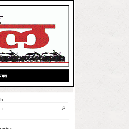
्यता
ch
gories