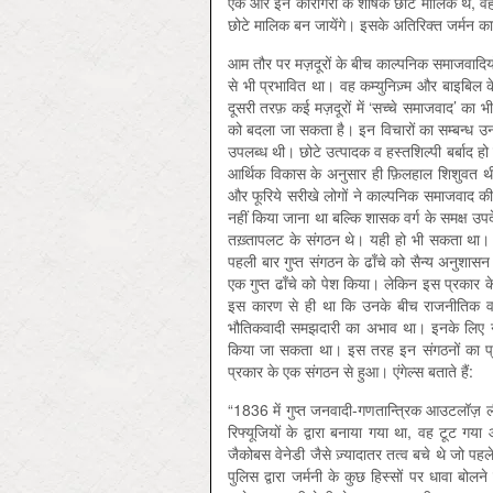
एक ओर इन कारीगरों के शोषक छोटे मालिक थे, वही
छोटे मालिक बन जायेंगे। इसके अतिरिक्त जर्मन कार
आम तौर पर मज़दूरों के बीच काल्पनिक समाजवादिय
से भी प्रभावित था। वह कम्युनिज़्म और बाइबिल
दूसरी तरफ़ कई मज़दूरों में ‘सच्चे समाजवाद’ का भ
को बदला जा सकता है। इन विचारों का सम्बन्ध उन 
उपलब्ध थी। छोटे उत्पादक व हस्तशिल्पी बर्बाद हो 
आर्थिक विकास के अनुसार ही फ़िलहाल शिशुवत थीं। 
और फूरिये सरीखे लोगों ने काल्पनिक समाजवाद क
नहीं किया जाना था बल्कि शासक वर्ग के समक्ष उ
तख़्तापलट के संगठन थे। यही हो भी सकता था। य
पहली बार गुप्त संगठन के ढाँचे को सैन्य अनुश
एक गुप्त ढाँचे को पेश किया। लेकिन इस प्रकार 
इस कारण से ही था कि उनके बीच राजनीतिक वर्ग स
भौतिकवादी समझदारी का अभाव था। इनके लिए नय
किया जा सकता था। इस तरह इन संगठनों का प्
प्रकार के एक संगठन से हुआ। एंगेल्स बताते हैं:
“1836 में गुप्त जनवादी-गणतान्त्रिक आउटलॉज़ लीग 
रिफ्यूजियों के द्वारा बनाया गया था, वह टूट गय
जैकोबस वेनेडी जैसे ज़्यादातर तत्व बचे थे जो पहल
पुलिस द्वारा जर्मनी के कुछ हिस्सों पर धावा बो