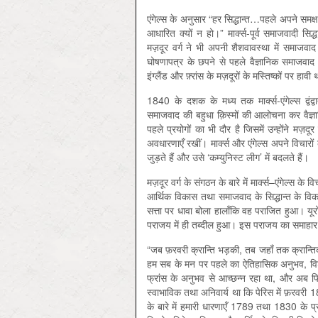
एंगेल्स के अनुसार “हर सिद्धान्त…पहले अपने समक्ष
आधारित क्यों न हो।” मार्क्स-पूर्व समाजवादी सि
मज़दूर वर्ग ने भी अपनी शैशवावस्था में समाजवाद
घोषणापत्र के छपने से पहले वैज्ञानिक समाजव
इंग्लैंड और फ़्रांस के मज़दूरों के मस्तिष्कों पर हावी
1840 के दशक के मध्य तक मार्क्स-एंगेल्स द्व
समाजवाद की बहुधा क़िस्मों की आलोचना कर वैज्ञान
पहले प्रयोगों का भी दौर है जिसमें उन्होंने 
अवधारणाएँ रखीं। मार्क्स और एंगेल्स अपने विचारों 
जुड़ते हैं और उसे ‘कम्युनिस्ट लीग’ में बदलते हैं।
मज़दूर वर्ग के संगठन के बारे में मार्क्स–एंगेल्स के
आर्थिक विकास तथा समाजवाद के सिद्धान्त के वि
सत्ता पर धावा बोला हालाँकि वह पराजित हुआ। यूरो
पराजय में ही तब्दील हुआ। इस पराजय का समाहार कर
“जब फ़रवरी क्रान्ति भड़की, तब जहाँ तक क्रान्तिक
हम सब के मन पर पहले का ऐतिहासिक अनुभव, विशे
फ्रांस के अनुभव से आच्छन्न रहा था, और अब फ
स्वाभाविक तथा अनिवार्य था कि पेरिस में फ़रवरी 18
के बारे में हमारी धारणाएँ 1789 तथा 1830 के प्र