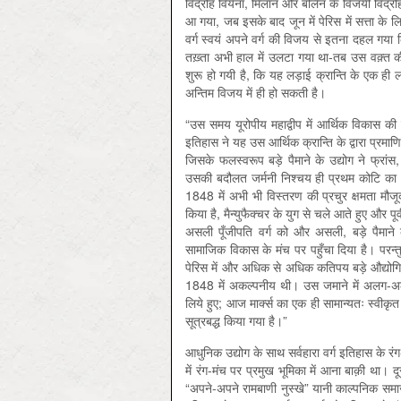
विद्रोह वियेना, मिलान और बर्लिन के विजयी विद्रो
आ गया, जब इसके बाद जून में पेरिस में सत्ता के ल
वर्ग स्वयं अपने वर्ग की विजय से इतना दहल गया
तख़्ता अभी हाल में उलटा गया था-तब उस वक़्त की
शुरू हो गयी है, कि यह लड़ाई क्रान्ति के एक ही ल
अन्तिम विजय में ही हो सकती है।
“उस समय यूरोपीय महाद्वीप में आर्थिक विकास की
इतिहास ने यह उस आर्थिक क्रान्ति के द्वारा प्रमाण
जिसके फलस्वरूप बड़े पैमाने के उद्योग ने फ्रां
उसकी बदौलत जर्मनी निश्चय ही प्रथम कोटि का 
1848 में अभी भी विस्तरण की प्रचुर क्षमता मौजूद 
किया है, मैन्युफैक्चर के युग से चले आते हुए और पूर्
असली पूँजीपति वर्ग को और असली, बड़े पैमाने के
सामाजिक विकास के मंच पर पहुँचा दिया है। परन्तु
पेरिस में और अधिक से अधिक कतिपय बड़े औद्योगिक क
1848 में अकल्पनीय थी। उस जमाने में अलग-अलग 
लिये हुए; आज मार्क्स का एक ही सामान्यतः स्वीकृत स
सूत्रबद्ध किया गया है।”
आधुनिक उद्योग के साथ सर्वहारा वर्ग इतिहास के र
में रंग-मंच पर प्रमुख भूमिका में आना बाक़ी था
“अपने-अपने रामबाणी नुस्खे” यानी काल्पनिक समाजव