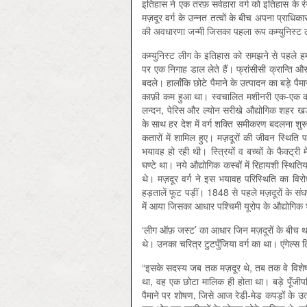
इतिहास ने एक तरफ़ सर्वहारा वर्ग को इतिहास के रंग
मज़दूर वर्ग के उन्नत तत्वों के बीच अपना प्राधिकार 
की अवधारणा जन्मी जिसका पहला रूप कम्युनिस्ट
कम्युनिस्ट लीग के इतिहास को समझने से पहले हम 
पर एक निगाह डाल लेते हैं। फ्रांसीसी क्रान्ति और
बदले। हालाँकि छोटे पैमाने के उत्पादन का बड़े पैमाने
काफ़ी कम हुआ था। स्वचालित मशीनरी एक-एक कर हर
लन्दन, पेरिस और ल्योन सरीखे औद्योगिक शहर खड़े हो
के साथ हर देश में वर्ग शक्ति समीकरण बदलना शुरू 
कतारों में शामिल हुए। मज़दूरों की जीवन स्थि
भयावह हो रही थी। स्त्रियों व बच्चों के फैक्ट
घण्टे था। नये औद्योगिक कस्बों में रिहायशी स्थित
थे। मज़दूर वर्ग ने इस भयावह परिस्थिति का विरो
हड़तालें फूट पड़ीं। 1848 से पहले मज़दूरों के संघ
में आया जिसका आधार पश्चिमी यूरोप के औद्योगिक शह
‘लीग ऑफ़ जस्ट’ का आधार जिन मज़दूरों के बीच था
थे। उनका चरित्र टुटपुँजिया वर्ग का था। एंगेल्स लि
“इसके सदस्य जब तक मज़दूर थे, तब तक वे विशेष
था, वह एक छोटा मालिक ही होता था। बड़े पूँजीपतिय
पैमाने पर शोषण, जिसे आज रेडी-मेड कपड़ों के उत्प