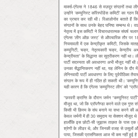
मार्क्स-एंगेल्स ने 1846 से मज़दूर संगठनों तथा ली
उन्होंने ‘कम्युनिस्ट कॉरेस्पोंडेंस कमिटी’ का गठन 
का प्रचार कर रही थी। रिआज़ोनोव बताते हैं कि 
संगठनों के साथ उनके बेहद घनिष्ठ सम्बन्ध थे। वाइटल
नेतृत्व में इस कमिटी ने विचारधारात्मक संघर्ष चल
एंगेल्स ‘लीग ऑफ़ जस्ट’ से औपचारिक तौर पर 18
नियमावली में एक केन्द्रीकृत कमिटी, जिसके म
कम्युनिटी, चक्र, नेतृत्वकारी चक्र, केन्द्री
केन्द्रीयता” के सिद्धान्त का सूत्रीकरण नहीं था। 
पार्टी सदस्यता की अवधारणा अभी मौजूद नहीं थी। भ्
उनका सैद्धान्तिकरण नहीं था, यह लेनिन के दौर 
लेनिनवादी पार्टी अवधारणा के लिए पूर्वपीठिका तैय
संगठन के रूप में ही गठित हो सकती थी। ‘कम्यु
यही कारण है कि एंगेल्स ‘कम्युनिस्ट लीग’ को “प्रॉपग
“फ़रवरी क्रान्ति के दौरान जर्मन “कम्युनिस्ट पार्
मौजूद था, जो कि प्रॉपगैण्डा करने वाले एक गुप्त 
किसी भी क़िस्म के संघ बनाने या सभा करने की आज़ा
केवल जर्मनी में ही 30 समुदाय या सेक्शन मौजूद 
हालाँकि इस छोटी-सी जुझारू ताक़त के पास एक ली
श्रेणी के लीडर थे, और जिनकी वजह से उसूलों और
पाया, जिसकी प्रासंगिकता आज भी कम नहीं हुई ह