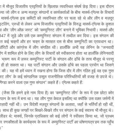
ग में मौजूद विजातीय प्रवृत्तियों के ख़िलाफ़ व्यवस्थित संघर्ष छेड़ दिया। इस दौरान
किया जो लीग व अन्य मज़दूर संगठनों व कार्यकर्ताओं के बीच मार्क्स-एंगेल्स के विचारों
मार्क्स-एंगेल्स इस कमिटी को व्यवस्थित तौर पर चला रहे थे और लीग व मज़दूर
िंग, प्रुधों से लेकर अन्य विजातीय प्रवृत्तियों के विरुद्ध मार्क्स-एंगेल्स के कुशल
ाया और ‘लीग ऑफ़ जस्ट’ को ‘कम्युनिस्ट लीग’ बनाने में भूमिका निभायी। मार्क्स और
47 में जुड़े और उसे एक कम्युनिस्ट संगठन में तब्दील कर दिया। इस संगठन की
ातहत कई चक्रों और हर चक्र के मातहत दस से बीस कम्युनिटी का प्रावधान था।
य अथॉरिटी और कांग्रेस में लीग संगठित थी। हालाँकि अभी यह लेनिन के “जनवादी
लीग में शामिल होने के लिए लीग के विचारों को स्वीकारना होता था हालाँकि लेनिनवादी
रूण रूप में ज़रूर कम्युनिस्ट पार्टी के संगठन और ढाँचे के तत्व मौजूद थे परन्तु
में ही हो सकता था। यह पार्टी संगठन और उसके ढाँचे का पहला प्रयोग था जिसने
ार की। यह भी हमें ध्यान में रखना होगा कि जिस दौर में लीग गठित हुई वह एक गुप्त
निस्ट लीग’ के कई सांगठनिक उसूल राजनीतिक परिस्थितियों की वजह से उपजे थे।
ैण्डा करने वाला एक गुप्त संगठन” कहते हैं। एंगेल्स कहते हैं:
टी” (जैसा कि हमने इसे नाम दिया है) का ‘कम्युनिस्ट लीग’ के रूप में एक छोटा कोर
संगठन के रूप में बना था। यह लीग गुप्त केवल इसलिए था क्योंकि उस वक़्त जर्मनी में
दी नहीं थी। उन विदेशी मज़दूर संगठनों के अलावा, जहाँ से भर्तियाँ हो रही थीं,
थे। साथ ही कुछ जगहों पर बिखरे-बिखरे तौर पर संगठन के कई सदस्य भी मौजूद थे।
डर थे: मार्क्स, जिनके प्राधिकार को कई लोगों ने स्वीकार किया था, जो प्रथम
 रणकौशलों के कार्यक्रम के रूप में
कम्युनिस्ट
पार्टी
का
घोषणापत्र
हम तक पहुँच
ै।”