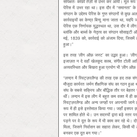
सापेक्षतः काफ़ी तेज़ी से उभर कर आयी। मूल रूप स
पेरिस में उभर रहा था। इस दौर में “समानता” क
संगठन के उद्देश्य पेरिस के गुप्त संगठनों से कुछ 
कार्रवाइयों का केन्द्र बिन्दु माना जाता था, यद्द
पेरिस एक निर्णायक युद्धस्थल था, उस दौर में ली
ब्लांकि और बार्ब्स के नेतृत्व का संगठन सोसाइटी 
मई, 1839 को, कार्रवाई को अंजाम दिया, जिसमे
हुआ।”
इस तरह ‘लीग ऑफ़ जस्ट’ का उद्भव हुआ। ‘लीग ऑ
इजाज़त न दे वहाँ खेलकूद क्लब, संगीत टोली आ
अव्यवस्थित और बिखरा हुआ प्रयोग भी ‘लीग ऑफ़ जस्
“लन्दन में स्विट्ज़रलैण्ड की तरह एक हद तक 
मौजूदा कार्यरत जर्मन शैक्षणिक संघ का गठन हुआ 
संघ के सबसे सक्रिय और बौद्धिक तौर पर बेहतर सदस
थीं। लन्दन में इस लीग में बहुत कम वक्त में ही
स्विट्ज़रलैण्ड और अन्य जगहों पर अपनायी जाने
रूप में ही इसे इस्तेमाल किया गया। जहाँ इसपर 
पर शामिल होते थे। उन सदस्यों द्वारा बड़े स्तर
पड़ने पर वे दूत के रूप में भी काम कर रहे थे। 
मिला, जिसने निर्वासन का सहारा लेकर, किसी भी आप
बनकर एक दूत बन गया।”