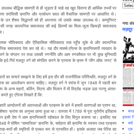
Catego
 उपलब्ध बौद्धिक सामग्री से ही जुड़ता है चाहे वह खुद कितना ही आर्थिक तथ्यों पर
द्धान्त फ़्रांसिसी क्रान्ति और प्रबोधन काल की वैचारिक सामग्री पर आधारित थे।
 के उन शैशव सिद्धान्तों को ही अपनाया जो उसके समक्ष उपलब्ध थे। कम्युनिस्ट
नया अं
ाद की जगह काल्पनिक समाजवाद की कई क़िस्मों का मिला-जुला खिचड़ी समाजवाद
मज़दूर
 था।
ंद्वात्मक भौतिकवाद और ऐतिहासिक भौतिकवाद तक पहुँच चुके थे और काल्पनिक
िक समाजवाद पेश कर रहे थे। यह दौर मार्क्स-एंगेल्स के क्रान्तिकारी व्यवहार के
मज़दूर वर्ग के संगठन पर तथा उसकी रणनीति और आम रणकौशल पर भी कुछ बुनियादी
के इर्द-गिर्द मज़दूर वर्ग को संगठित करने के प्रयास के क्रम में ‘लीग ऑफ़ जस्ट’ से
 विचारों का सन्दर्भ समझने के लिए हमें इस दौर की राजनीतिक परिस्थिति, मज़दूर वर्ग के
कास का अवलोकन करना चाहिए। मज़दूर वर्ग ने फ़्रांस में जून 1848 में पहली बार
प के अन्य शहरों, बर्लिन, विएना और मिलान में भी विद्रोह भड़क उठा परन्तु अंततः
ते हुए एंगेल्स लिखते हैं कि:
ारी आन्दोलनों की अवस्थाओं और प्रक्रम के बारे में हमारी धारणाओं का प्रश्न था,
बारह
षतः फ्रांस का अनुभव छाया हुआ था। वास्तव में 1789 से पूरा यूरोपीय इतिहास
इसका ज़ि
िर इसी देश ने आम क्रान्तिकारी रद्दोबदल के लिए बिगुल बजाया था। इसलिए यह
क्यो
48 में घोषित “सामाजिक” क्रान्ति के, सर्वहारा की क्रान्ति के स्वरूप तथा प्रक्रम
एक इ
ाक्-रूपों की स्मृतियों से प्रबल रूप से प्रभावित हों। इसके अलावा जब पेरिस का