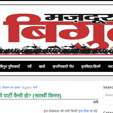
बिगुल पुस्तिकाएँ
पर्चे
बहसें
क्रान्तिकारी गीत
वृत्तचित्र/फ़िल्में
सदस
Sear
ा
,
विकल्‍प का ख़ाका
Tagged:
सनी
ी पार्टी कैसी हो? (सातवीं किस्त)
सनी
इस लेखमाला की सभी किश्‍तें
इस लिंक
से पढें
Cate