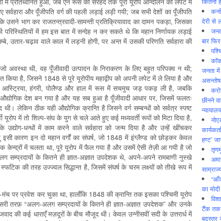
कितनी ह
हों में प्रतिध्वनित हुआ, जब ऐन रूस की सरहद तक पूरा यूरोप आन्दोलन की लपेट में
कर्न
िए सर्वहारा और पूँजीपति वर्ग की पहली लड़ाई लड़ी गयी; जब सभी देशों का पूँजीपति
देरी से 
 कि उसने भाग कर राजतन्त्रवादी-सामन्ती प्रतिक्रियावाद का दामन पकड़ा, जिसका
जनत
 परिस्थितियों में हम इस बात में सन्देह न कर सकते थे कि महान निर्णायक लड़ाई
बार फिर
म्बे, उतार-चढ़ाव वाले काल में लड़नी होगी, पर अन्त में उसकी परिणति सर्वहारा की
पश्
कॉक
 जो अवस्था थी, वह पूँजीवादी उत्पादन के निराकरण के लिए बहुत परिपक्व न थी;
जनता में
ित किया है, जिसने 1848 से पूरे यूरोपीय महाद्वीप को अपनी लपेट में ले लिया है और
असन्‍तो
स, आस्ट्रिया, हंगरी, पोलैण्ड और हाल में रूस में सचमुच जड़ पकड़ ली है, जबकि
करोड
औद्योगिक देश बन गया है और यह सब हुआ है पूँजीवादी आधार पर, जिसमें फलतः
छीनने व
थी। लेकिन ठीक यही औद्योगिक क्रान्ति है जिसने वर्ग सम्बन्धों को सर्वत्र स्पष्ट
न्यायाल
वी यूरोप में तो शिल्प-संघ के युग से चले आते हुए कई मध्यवर्ती रूपों को मिटा दिया है,
नोए
 उद्योग-धन्धों में काम करने वाले सर्वहारा को जन्म दिया है और उन्हें खींचकर
कार्यकर्
 इसी कारण इन दो महान वर्गों का संघर्ष, जो 1848 में इंग्लैण्ड को छोड़कर केवल
हण्ट’ जा
ेन्द्रों में चलता था, पूरे यूरोप में फैल गया है और उसमें ऐसी तेज़ी आ गयी है जो
तृणम
सम्प्रदायों के कितने ही ज्ञात-अज्ञात उपदेशक थे, अपने-अपने रामबाणी नुस्खे
अमान
्फटिक की तरह उज्ज्वल सिद्धान्त है, जिसमें संघर्ष के चरम लक्ष्यों को तीखे रूप में
साम्राज्
“आँ
का मोदी
ंग-मंच पर प्रवेश कर चुका था, हालाँकि 1848 की क्रान्ति तक इसका पश्चिमी यूरोप
विशा
। दूसरी तरफ़ “अलग-अलग सम्प्रदायों के कितने ही ज्ञात-अज्ञात उपदेशक” और उनके
टैंक तक
ाद की कई धाराएँ मज़दूरों के बीच मौजूद थी। केवल उन्नीसवीं सदी के उत्तरार्ध में
बदस्तूर 