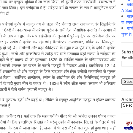
 मंच पर प्रमुख भूमिका में ला खड़ा किया, तो दूसरी तरफ़ मार्क्सवादी विचारधारा ने
कवि
जमा लिया। इस प्रक्रिया में ही सर्वहारा वर्ग के संगठन के रूप में कम्युनिस्ट पार्टी
A Sad 
 लीग थी।
महान
के अवस
पश्चिमी यूरोप में मज़दूर वर्ग के उद्भव और विकास तथा समाजवाद की सिद्धान्तिकी
साथ
 1848 के कालखण्ड में पश्चिम यूरोप के सभी देश औद्योगिक क्रान्ति के प्रभाव में
चुका है!
 के उत्पादन द्वारा विस्थापन इंग्लैण्ड की तुलना में पूरे महाद्वीप पर सापेक्षिक तौर पर
 उद्योग में प्रवेश कर रही थी। मैनचेस्टर, लंकाशायर, यॉर्कशायर, लिवरपूल,
 रहे थे। मशीनरी और बड़ी फैक्ट्रियों के उद्भव तथा पूँजीवाद के कृषि में प्रवेश
Subsc
हुआ। खेतों और हस्तशिल्प से खदेड़े गये छोटे उत्पादक बड़ी संख्या में सर्वहारा की
Email
ति पहले से ही बदतर थी जो ख़ासकर 1825 के आर्थिक संकट के परिणामस्वरूप और
्री में सस्ती उजरत पर खटने के चलते मज़दूरी में गिरावट आयी। कार्यदिवस 12-14
ियाँ असहनीय थी और मज़दूरों के ज़िले टाइफ़स और हैज़ा सरीखी महामारियों से ग्रस्त
ध किया। चार्टिस्ट आन्दोलन, ल्योन के औद्योगिक दंगे और सिलेसियाई मज़दूरों की
र्ष के यही मुख्य मील के पत्थर थे। 1836 में ‘लीग ऑफ़ जस्ट’ संगठन भी अस्तित्व
रों में फैले जर्मन प्रवासी मज़दूर थे।
Archi
 वे मुख्यतः दर्ज़ी और बढ़ई थे। लेकिन ये मज़दूर आधुनिक मज़दूर न होकर कारीगर
Archiv
खते हैं:
तः कारीगर थे। यहाँ तक कि महानगरों के भीतर भी जो व्यक्ति उनका शोषण करता
ों के लिए हस्तशिल्प सिलाई को घरेलू उद्योग में बदलकर सिलाई के क्षेत्र में बड़े
कुछ 
ादन के रूप में जाना जाता है, लन्दन में भी उस दौर में बस शुरू ही हुआ था। जहाँ
सम्‍बन