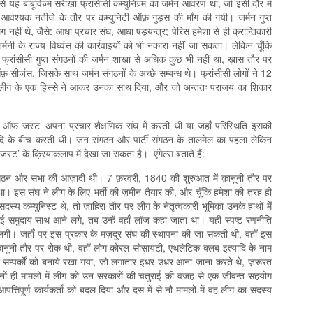
े यह बाबूविज़्म सरीखा फ्रांसीसी कम्युनिज़्म का जर्मन आवरण था, जो इसी दौर में
े आवश्यक नतीजे के तौर पर कम्युनिटी ऑफ़ गुड्स की माँग की गयी। जर्मन गुप्त
अलग नहीं थे, जैसे: आधा प्रचार संघ, आधा षड्यन्त्र; पेरिस हमेशा से ही क्रान्तिकारी
पि जर्मनी के राज्य विध्वंस की कार्रवाइयों को भी नकारा नहीं जा सकता। लेकिन चूँकि
ग फ्रांसीसी गुप्त संगठनों की जर्मन शाखा से अधिक कुछ भी नहीं था, ख़ास तौर पर
ऑफ़ सीजंस, जिसके साथ जर्मन संगठनों के अच्छे सम्बन्ध थे। फ्रांसीसी लोगों ने 12
ं लीग के एक हिस्से ने आकर उनका साथ दिया, और जो अन्ततः पराजय का शिकार
फ़ जस्ट’ अपना प्रचार शैक्षणिक संघ में करती थी या जहाँ परिस्थिति इसकी
दि के बीच करती थी। जन संगठन और पार्टी संगठन के तालमेल का पहला लेकिन
ट’ के क्रियाकलाप में देखा जा सकता है। एंगेल्स बताते हैं:
संगठन और सभा की आज़ादी थी। 7 फ़रवरी, 1840 की शुरुआत में क़ानूनी तौर पर
था। इस संघ ने लीग के लिए भर्ती की ज़मीन तैयार की, और चूँकि हमेशा की तरह ही
्य कम्युनिस्ट थे, तो ज़ाहिरा तौर पर लीग के नेतृत्वकारी भूमिका उनके हाथों में
 कई समुदाय साथ आने लगे, तब उन्हें वहाँ लॉज कहा जाता था। यही स्पष्ट रणनीति
 लगी। जहाँ पर इस प्रकार के मज़दूर संघ की स्थापना की जा सकती थी, वहाँ इस
क़ानूनी तौर पर रोक थी, वहाँ लोग कोरल सोसायटी, एथलेटिक क्लब इत्यादि के नाम
 पर सम्पर्कों को बनाये रखा गया, जो लगातार इधर-उधर आना जाना करते थे, ज़रूरत
दोनों ही मामलों में लीग को उन सरकारों की चतुराई की वजह से एक जीवन्त सहयोग
त्तिपूर्ण कार्यकर्ता को बदल दिया और दस में से नौ मामलों में वह लीग का सदस्य