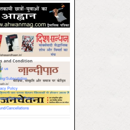
s and Condition
ut us
cing/Subscription
vacy Policy
pping/Delivery Policy
und/Cancellations