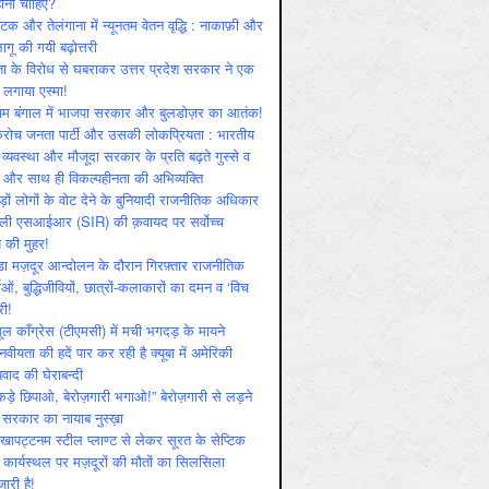
ोनी चाहिए?
ाटक और तेलंगाना में न्यूनतम वेतन वृद्धि : नाकाफ़ी और
लागू की गयी बढ़ोत्तरी
ा के विरोध से घबराकर उत्तर प्रदेश सरकार ने एक
 लगाया एस्मा!
चिम बंगाल में भाजपा सरकार और बुलडोज़र का आतंक!
रोच जनता पार्टी और उसकी लोकप्रियता : भारतीय
 व्‍यवस्‍था और मौजूदा सरकार के प्रति बढ़ते गुस्‍से व
ष और साथ ही विकल्‍पहीनता की अभिव्‍यक्ति
़ों लोगों के वोट देने के बुनियादी राजनीतिक अधिकार
ाली एसआईआर (SIR) की क़वायद पर सर्वोच्च
य की मुहर!
डा मज़दूर आन्दोलन के दौरान गिरफ़्तार राजनीतिक
ताओं, बुद्धिजीवियों, छात्रों-कलाकारों का दमन व ‘विच
री!
ूल काँग्रेस (टीएमसी) में मची भगदड़ के मायने
वीयता की हदें पार कर रही है क्यूबा में अमेरिकी
यवाद की घेराबन्दी
कड़े छिपाओ, बेरोज़गारी भगाओ!” बेरोज़गारी से लड़ने
 सरकार का नायाब नुस्ख़ा
खापट्टनम स्टील प्लाण्ट से लेकर सूरत के सेप्टिक
 कार्यस्थल पर मज़दूरों की मौतों का सिलसिला
जारी है!