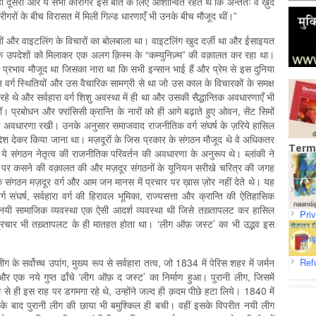
ं दूसरी ओर ये सभी कारीगर इस बात के लिए आशान्वित रहते थे कि अन्ततः वे ख़ुद
ीगरों के बीच विरासत में मिली गिल्ड धारणाएँ भी उनके बीच मौजूद थीं।”
ों और वाइटलिंग के विचारों का बोलबाला था। वाइटलिंग खुद दर्ज़ी था और ईसाइयत
 के उपदेशों को मिलाकर एक अलग क़िस्म के “कम्युनिज़्म” की वक़ालत कर रहा था।
ी प्रभाव मौजूद था जिसका नारा था कि सभी इन्सान भाई हैं और प्रेम से इस दुनिया
वर्ग स्थितियों और उस वैचारिक सामग्री से था जो उस काल के विचारकों के समक्ष
रहे थे और सर्वहारा वर्ग शिशु अवस्था में ही था और उसकी सैद्धान्तिक अवधारणाएँ भी
प्रबोधन और फ़्रांसिसी क्रान्ति के नारों को ही आगे बढ़ाते हुए ओवन, सेंट सिमों
ी अवधारणा रखी। उनके अनुसार समाजवाद राजनीतिक वर्ग संघर्ष के ज़रिये हासिल
पदेश देकर किया जाना था। मज़दूरों के जिस प्रकार के संगठन मौजूद थे वे अधिकतर
Term
े संगठन नेतृत्व की राजनीतिक परिवर्तन की अवधारणा के अनुरूप थे। ब्लांकी ने
Abo
ासन पर कसने की वक़ालत की और मज़दूर संगठनों के यूनियन सरीखे चरित्र की जगह
के संगठन मज़दूर वर्ग और आम जन मानस में प्रचार पर ख़ास ज़ोर नहीं देते थे। यह
Pri
ंघर्ष, सर्वहारा वर्ग की हिरावल भूमिका, राज्यसत्ता और क्रान्ति की ऐतिहासिक
ी सामाजिक व्यवस्था एक ऐसी आदर्श व्यवस्था थी जिसे तख़्तापलट कर हासिल
Pri
रचार भी तख़्तापलट के ही मातहत होता था। ‘लीग ऑफ़ जस्ट’ का भी उद्भव इस
Shi
के सर्वोच्च उपांग, मुख्य रूप से सर्वहारा तत्व, जो 1834 में पेरिस शहर में जर्मन
Ref
ा और एक नये गुप्त ढाँचे ‘लीग ऑफ़ द जस्ट’ का निर्माण हुआ। पुरानी लीग, जिसमें
े से ही इस राह पर डगमगा रहे थे, उन्होंने जल्द ही क़दम पीछे हटा लिये। 1840 में
लने के बाद पुरानी लीग की छाया भी बमुश्किल ही बची। वहीं इसके विपरीत नयी लीग