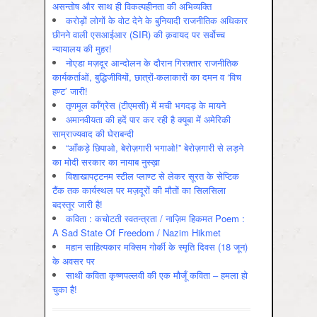
असन्‍तोष और साथ ही विकल्‍पहीनता की अभिव्‍यक्ति
करोड़ों लोगों के वोट देने के बुनियादी राजनीतिक अधिकार
छीनने वाली एसआईआर (SIR) की क़वायद पर सर्वोच्च
न्यायालय की मुहर!
नोएडा मज़दूर आन्दोलन के दौरान गिरफ़्तार राजनीतिक
कार्यकर्ताओं, बुद्धिजीवियों, छात्रों-कलाकारों का दमन व ‘विच
हण्ट’ जारी!
तृणमूल काँग्रेस (टीएमसी) में मची भगदड़ के मायने
अमानवीयता की हदें पार कर रही है क्यूबा में अमेरिकी
साम्राज्यवाद की घेराबन्दी
“आँकड़े छिपाओ, बेरोज़गारी भगाओ!” बेरोज़गारी से लड़ने
का मोदी सरकार का नायाब नुस्ख़ा
विशाखापट्टनम स्टील प्लाण्ट से लेकर सूरत के सेप्टिक
टैंक तक कार्यस्थल पर मज़दूरों की मौतों का सिलसिला
बदस्तूर जारी है!
कविता : कचोटती स्वतन्त्रता / नाज़िम हिकमत Poem :
A Sad State Of Freedom / Nazim Hikmet
महान साहित्यकार मक्सिम गोर्की के स्मृति दिवस (18 जून)
के अवसर पर
साथी कविता कृष्णपल्लवी की एक मौजूँ कविता – हमला हो
चुका है!