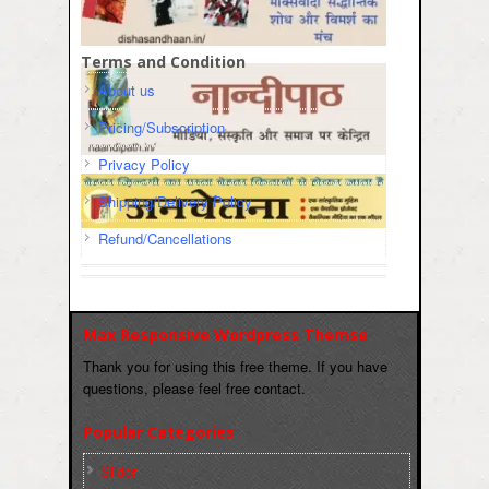
Terms and Condition
About us
Pricing/Subscription
Privacy Policy
Shipping/Delivery Policy
Refund/Cancellations
Max Responsive Wordpress Themse
Thank you for using this free theme. If you have
questions, please feel free contact.
Popular Categories
Slider