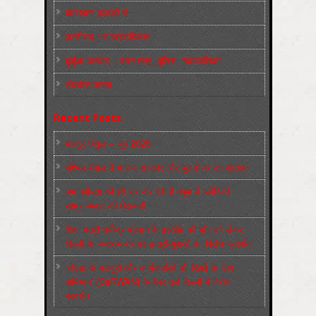
कारख़ाना इलाक़ों से
फ़ासीवाद / साम्‍प्रदायिकता
बुर्जुआ जनवाद – दमन तंत्र, पुलिस, न्‍यायपालिका
संघर्षरत जनता
Recent Posts
मज़दूर बिगुल – जून 2026
पश्चिम बंगाल में भाजपा सरकार और बुलडोज़र का आतंक!
अमानवीयता की हदें पार कर रही है क्यूबा में अमेरिकी
साम्राज्यवाद की घेराबन्दी
शिक्षा मंत्री धर्मेन्द्र प्रधान के इस्तीफ़े की माँग को लेकर
दिल्ली के जन्तर-मन्तर पर छात्रों-युवाओं का विरोध प्रदर्शन
‘नोएडा के मज़दूरों और कार्यकर्ताओं की रिहाई के लिए
अभियान’ (CaRWAN) के बैनर तले दिल्ली में विरोध
प्रदर्शन