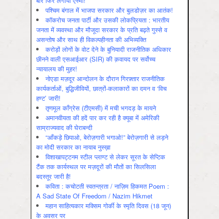
बार फिर लगाया एस्मा!
पश्चिम बंगाल में भाजपा सरकार और बुलडोज़र का आतंक!
कॉकरोच जनता पार्टी और उसकी लोकप्रियता : भारतीय
जनता में व्‍यवस्‍था और मौजूदा सरकार के प्रति बढ़ते गुस्‍से व
असन्‍तोष और साथ ही विकल्‍पहीनता की अभिव्‍यक्ति
करोड़ों लोगों के वोट देने के बुनियादी राजनीतिक अधिकार
छीनने वाली एसआईआर (SIR) की क़वायद पर सर्वोच्च
न्यायालय की मुहर!
नोएडा मज़दूर आन्दोलन के दौरान गिरफ़्तार राजनीतिक
कार्यकर्ताओं, बुद्धिजीवियों, छात्रों-कलाकारों का दमन व ‘विच
हण्ट’ जारी!
तृणमूल काँग्रेस (टीएमसी) में मची भगदड़ के मायने
अमानवीयता की हदें पार कर रही है क्यूबा में अमेरिकी
साम्राज्यवाद की घेराबन्दी
“आँकड़े छिपाओ, बेरोज़गारी भगाओ!” बेरोज़गारी से लड़ने
का मोदी सरकार का नायाब नुस्ख़ा
विशाखापट्टनम स्टील प्लाण्ट से लेकर सूरत के सेप्टिक
टैंक तक कार्यस्थल पर मज़दूरों की मौतों का सिलसिला
बदस्तूर जारी है!
कविता : कचोटती स्वतन्त्रता / नाज़िम हिकमत Poem :
A Sad State Of Freedom / Nazim Hikmet
महान साहित्यकार मक्सिम गोर्की के स्मृति दिवस (18 जून)
के अवसर पर