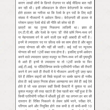
कारण लाखों लोगों के छिनते रोज़गार पर कोई मीडिया बात नहीं
कर रही थी। इसी लॉकडाउन के दौरान बेरोज़गारी के भयंकर
होते हालात का नतीजा था कि रेलवे के इन पदों के लिए बड़ी
संख्या में नौजवानों ने आवेदन किया। बेरोज़गारी की हालत से
परेशान छात्र रेलवे बोर्ड की नीति को कोस रहे हैं!
छात्रों का यह ग़ुस्सा निकलना लाज़िमी था। ज्ञात हो
एन.टी.पी.सी. और रेलवे के ग्रुप ‘डी’ जैसे फ़ॉर्म निम्न-मध्य वर्ग
या मेहनतकश वर्ग से आने वाली एक बड़ी आबादी ही भर्ती है।
इनमें से ज़्यादातर पद पर फ़ील्ड वर्क का काम होता है और बहुत
ज़्यादा योग्यता की माँग नहीं की जाती। कई पदों पर न्यूनतम
योग्यता की शर्त 12वीं कक्षा पास होना है। इसलिए इनमें आवेदन
करने वाले ज़्यादातर छात्र मज़दूर या निम्न-मध्य वर्ग की पृष्ठभूमि
से आते हैं! इनमें से ज़्यादातर या तो 12वीं करके या फिर
आई.टी.आई. या पॉलिटेक्निक करके प्रतियोगी परीक्षा की तैयारी
करने में लग जाते हैं! तैयारी में ये नौजवान अपनी पूरी उम्र खपा
देते हैं लेकिन कइयों को सिर्फ़ सड़कों पर धक्के खाना ही नसीब
होता है! कई छात्र निराश होकर आत्महत्या कर लेते हैं! कई ऐसे
होते है जो थक हारकर कहीं किसी फ़ैक्टरी में कुशल या अर्ध
कुशल मज़दूर की तरह खटते हैं! ऐसा पहली बार नहीं हुआ है कि
किसी प्रतियोगी परीक्षा में धाँधली हुई हो! यह लगभग हर बार की
दास्तान है! रिक्ति निकलने से लेकर फ़ॉर्म भरने, परीक्षा देने,
परिणाम आने और नियुक्ति होने तक कभी 8 तो कभी-कभी 10