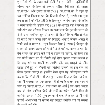
एन.टी.पी.सी. के तहत भर्ती होती है। इन विभिन्न श्रेणियों में
नौकरी पाने के लिए दो स्तरीय परीक्षा देनी होती है, पहला
सी.बी.टी-1 और दूसरा सी.बी.टी-2। एन.टी.पी.सी. ने पहले ही
यह नोटिस निकाला था कि जितनी पोस्ट हैं, उससे 20 गुना
ज़्यादा लोगो को सी.बी.टी-2 के लिए चुना जायेगा यानी कि क़रीब
7 लाख लोगों को! उसके बाद 2021 के अप्रैल माह में परीक्षा ली
गयी और जब परिणाम निकले तब पता चला कि एक ही छात्र को
4-5 अलग पदों पर चुन लिया गया है जिससे कि प्रतीत तो ऐसा
हो रहा है कि 7 लाख लोगों का रिज़ल्ट आया है लेकिन असल में
रेलवे बोर्ड ने मात्र 10 गुना रिज़ल्ट दिया है! साफ़ है कि एक ही
छात्र को अलग-अलग श्रेणियों में 4-5 पदों पर दोहराया गया है,
ऐसे में जब वह छात्र सारे पदों में उत्तीर्ण हो जायेगा, तो रेलवे उसे
उन पाँचों पोस्ट पर तो नौकरी नहीं देगा! इसका साफ़ मतलब है
कि कई सारे पद ख़ाली रह जायेंगे! और कई छात्रों को सीट
ख़ाली होते हुए भी नौकरी नहीं मिलेगी! छात्रों का इस बात को
लेकर ग़ुस्सा जायज़ है! हालाँकि रेलवे द्वारा यह अधिसूचना जारी
करना कि सी.बी.टी-1 में 20 गुना ज़्यादा रिज़ल्ट दिया जायेगा,
यह भी सरकार का एक छलावा ही है ताकि छात्र इस भ्रम में
जीते रहें कि सी.बी.टी.-1 पास करने का अर्थ है कि अगर अगली
बार वो और कोशिश किये तो उन्हें देर-सवेर नौकरी मिल ही
जायेगी! असल में 20 गुना ज़्यादा रिज़ल्ट निकालने से भी सभी
उत्तीर्ण अभ्यार्थियों को नौकरी नहीं मिलती क्योंकि पदों की संख्या
ही उतनी नहीं थी!