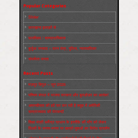
Popular Categories
Slider
कारख़ाना इलाक़ों से
फ़ासीवाद / साम्‍प्रदायिकता
बुर्जुआ जनवाद – दमन तंत्र, पुलिस, न्‍यायपालिका
संघर्षरत जनता
Recent Posts
मज़दूर बिगुल – जून 2026
पश्चिम बंगाल में भाजपा सरकार और बुलडोज़र का आतंक!
अमानवीयता की हदें पार कर रही है क्यूबा में अमेरिकी
साम्राज्यवाद की घेराबन्दी
शिक्षा मंत्री धर्मेन्द्र प्रधान के इस्तीफ़े की माँग को लेकर
दिल्ली के जन्तर-मन्तर पर छात्रों-युवाओं का विरोध प्रदर्शन