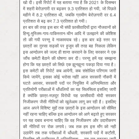
खो दी। इसी रिपोर्ट में यह बताया गया है कि 2021 के दिसम्बर
में शहरी बेरोज़गारी दर बढ़कर 9.3 प्रतिशत हो गयी, जो पिछले
महीने में 8.2 प्रतिशत थी, जबकि ग्रामीण बेरोज़गारी दर 6.4
प्रतिशत से बढ़ कर 7.3 प्रतिशत हो गयी।
हर बार की तरह इस बार भी संघी फ़ासीवादियों द्वारा नौजवानों को
हिन्दू-मुस्लिम-गाय-पाकिस्तान-चीन आदि में उलझाने की कोशिश
तो की गयी परन्तु वे नाकामयाब रहे। इस बार बड़े स्तर पर
छात्रों का ग़ुस्सा सड़कों पर हुजूम की तरह बह निकला लेकिन
इस आन्दोलन को जल्द ही शान्त करवाने के लिए सरकार ने एक
जाँच कमेटी बैठाने की घोषणा कर दी। परन्तु हमें यह समझना
होगा कि यह छात्रों को सिर्फ़ एक झुनझुना पकड़ा दिया गया है।
इस कमेटी की रिपोर्ट कब आयेगी, कब संशोधित परिणाम जारी
किये जायेंगे, इसका कोई भरोसा नहीं! आज सरकारी नौकरी में
घटते अवसर, सरकारी पदों पर नियुक्ति में अनियमितता और
प्रतियोगी परीक्षाओं में धाँधलियों का यह सिलसिला इसलिए जारी
है क्योंकि छात्र-मज़दूर विरोधी यह फ़ासीवादी मोदी सरकार
निजीकरण जैसी नीतियों को खुलेआम लागू कर रही है। इसलिए
आज अपने विशिष्ट मुद्दों तक छात्रों के इस आन्दोलन को सीमित
नहीं रहना चाहिए बल्कि इस आन्दोलन को आगे बढ़ाते हुए सरकार
पर यह दबाव बनाना चाहिए कि वह निजीकरण और उदारीकरण
की नीतियों पर रोक लगाये। जब तक हम इस माँग को नहीं
उठायेंगे तब तक परीक्षाओं में धाँधली, सरकारी पदों में कटौती,
नियुक्ति की प्रक्रिया में अनियमितता – यह सब बदस्तूर जारी