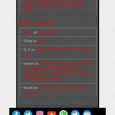
‘नोएडा के मज़दूरों और कार्यकर्ताओं की रिहाई के लिए
अभियान’ (CaRWAN) के बैनर तले दिल्ली में विरोध
प्रदर्शन
Recent Comments
sneha
on
बिगुल पुस्तिकाएँ
Dhiraj
on
सम्पर्क
D. K
on
कश्मीर के हालात और मोदी सरकार के दावों की
सच्चाई
vikrant
on
कर्नाटक चुनावों के नतीजे, मोदी सरकार की
बढ़ती अलोकप्रियता, फ़ासिस्टों की बढ़ती बेचैनी,
साम्प्रदायिक उन्माद व अन्धराष्ट्रवादी लहर पैदा करने की
बढ़ती साज़िशें और हमारे कार्यभार
Kanak
on
पुस्‍तकों की पीडीएफ : कार्ल मार्क्‍स : जीवन
और शिक्षाएं
मज़दूर बिगुल
Powered by
WordPress