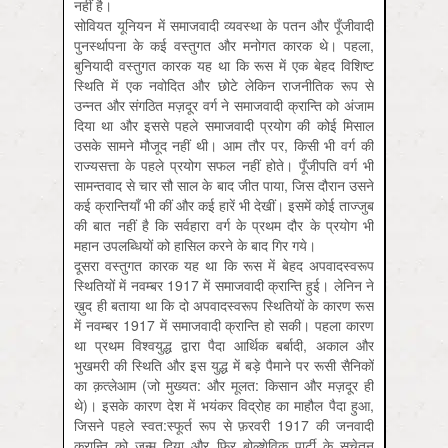
नहीं है।
सोवियत यूनियन में समाजवादी व्यवस्था के पतन और पूँजीवादी
पुनर्स्थापना के कई वस्तुगत और मनोगत कारक थे। पहला,
बुनियादी वस्तुगत कारक यह था कि रूस में एक बेहद विशिष्ट
स्थिति में एक नवोदित और छोटे लेकिन राजनीतिक रूप से
उन्नत और संगठित मज़दूर वर्ग ने समाजवादी क्रान्ति को अंजाम
दिया था और इससे पहले समाजवादी प्रयोग की कोई मिसाल
उसके सामने मौजूद नहीं थी। आम तौर पर, किसी भी वर्ग की
राज्यसत्ता के पहले प्रयोग सफल नहीं होते। पूँजीपति वर्ग भी
सामन्तवाद से चार सौ साल के बाद जीत पाया, जिस दौरान उसने
कई क्रान्तियाँ भी कीं और कई हारें भी देखीं। इसमें कोई ताज्जुब
की बात नहीं है कि सर्वहारा वर्ग के प्रथम दौर के प्रयोग भी
महान उपलब्धियों को हासिल करने के बाद गिर गये।
दूसरा वस्तुगत कारक यह था कि रूस में बेहद अपवादस्वरूप
स्थितियों में नवम्बर 1917 में समाजवादी क्रान्ति हुई। लेनिन ने
ख़ुद ही बताया था कि दो अपवादस्वरूप स्थितियों के कारण रूस
में नवम्बर 1917 में समाजवादी क्रान्ति हो सकी। पहला कारण
था प्रथम विश्वयुद्ध द्वारा पैदा आर्थिक बर्बादी, अकाल और
भुखमरी की स्थिति और इस युद्ध में बड़े पैमाने पर रूसी सैनिकों
का क़त्लेआम (जो मुख्यत: और मूलत: किसान और मज़दूर ही
थे)। इसके कारण देश में भयंकर विद्रोह का माहौल पैदा हुआ,
जिसने पहले स्वत:स्फूर्त रूप से फ़रवरी 1917 की जनवादी
क्रान्ति को जन्म दिया और फिर बोल्शेविक पार्टी के सचेतन