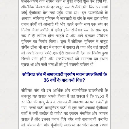
पालन-पोषण तक सीमित रहने से मुक्त करना शुरू कर दिया था,
औद्योगिक विकास की दर अद्भुत रूप से ऊँची थी, जिस पर कभी
कोई पूँजीवादी देश नहीं पहुँच पाया था। इन उपलब्धियों के
अलावा, सोवियत यूनियन ने ज़ारशाही के दौर के रूस द्वारा दमित
तमाम क़ौमों को आज़ादी थी और पहले उनके साथ एक संघ का
निर्माण किया क्योंकि ये दमित क़ौम सोवियत रूस के साथ एक
संघ में ही शामिल होना चाहते थे और आगे चलकर सोवियत
यूनियन का निर्माण किया। शुरू में सोवियत यूनियन में मौजूद
संघीय ढाँचा भी बाद में वास्तव में समाप्त हो गया और कई राष्ट्रों
को अपने अन्दर समेटे एक ऐसे समाजवादी देश का निर्माण हुआ
जिसमें सभी क़ौमों और राष्ट्रीयताओं को समानता का स्थान
प्राप्त था और सभी भाषाओं को पूर्ण बराबरी हासिल थी।
सोवियत संघ में समाजवादी प्रयोग महान उपलब्धियों के
36 वर्षों के बाद क्यों गिरा?
सोवियत संघ की इन आर्थिक और राजनीतिक उपलब्धियों के
बावजूद यह सवाल आपके दिमाग़ में उठ सकता है कि 1953 में
स्तालिन की मृत्यु के बाद समाजवादी व्यवस्था का पतन क्यों हो
गया, रूसी पार्टी कम्युनिस्ट पार्टी से एक संशोधनवादी पूँजीवादी
पार्टी में क्यों तब्दील हो गयी? यह एकदम नैसर्गिक और जायज़
सवाल है और इसका जवाब दिये बग़ैर नयी समाजवादी क्रान्ति
को अंजाम देना और पूँजीवादी व्यवस्था का ध्वंस करना सम्भव