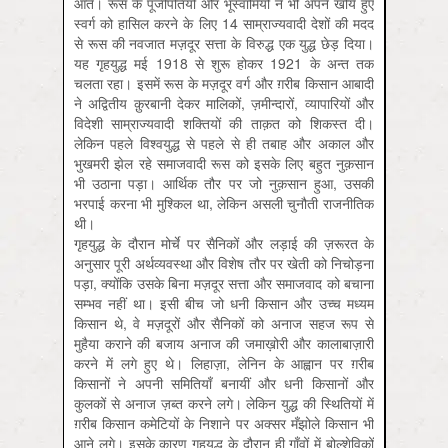
आते। रूस के पूँजीपतियों और भूस्वामियों ने भी अपने खोये हुए
स्वर्ग को हासिल करने के लिए 14 साम्राज्यवादी देशों की मदद
से रूस की नवजात मज़दूर सत्ता के विरुद्ध एक युद्ध छेड़ दिया।
यह गृहयुद्ध मई 1918 से शुरू होकर 1921 के अन्त तक
चलता रहा। इसमें रूस के मज़दूर वर्ग और ग़रीब किसान आबादी
ने अद्वितीय क़ुरबानी देकर मालिकों, ज़मीन्दारों, व्यापारियों और
विदेशी साम्राज्यवादी शक्तियों की ताक़त को शिकस्त दी।
लेकिन पहले विश्वयुद्ध से पहले से ही तबाह और अकाल और
भुखमरी झेल रहे समाजवादी रूस को इसके लिए बहुत नुक़सान
भी उठाना पड़ा। आर्थिक तौर पर जो नुक़सान हुआ, उसकी
भरपाई करना भी मुश्किल था, लेकिन असली चुनौती राजनीतिक
थी।
गृहयुद्ध के दौरान मोर्चे पर सैनिकों और लड़ाई की ज़रूरत के
अनुसार पूरी अर्थव्यवस्था और विशेष तौर पर खेती को निचोड़ना
पड़ा, क्योंकि उसके बिना मज़दूर सत्ता और समाजवाद को बचाना
सम्भव नहीं था। इसी बीच जो धनी किसान और उच्च मध्यम
किसान थे, वे मज़दूरों और सैनिकों को अनाज सहज रूप से
मुहैया कराने की बजाय अनाज की जमाख़ोरी और कालाबाज़ारी
करने में लगे हुए थे। लिहाज़ा, लेनिन के आह्वान पर ग़रीब
किसानों ने अपनी समितियाँ बनायीं और धनी किसानों और
कुलकों से अनाज ज़ब्त करने लगे। लेकिन युद्ध की स्थितियों में
ग़रीब किसान कमेटियों के निशाने पर अक्सर मँझोले किसान भी
आने लगे। इसके कारण गृहयुद्ध के दौरान ही गाँवों में बोल्शेविकों