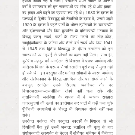
इसका जवाब नहीं दे सका। स्तालिन अपने जीवन के अन्तिम
वर्षों में समाजवाद की इन समस्याओं पर सोच रहे थे और क़दम-
दर-क़दम आगे बढ़ने का प्रयास कर रहे थे। 1930 के दशक के
उत्तरार्द्ध में द्वितीय विश्वयुद्ध की तैयारियों के दबाव में, उससे पहले
1920 के दशक में पहले पार्टी के भीतर त्रॉत्स्की के “वामपन्थी”
और दक्षिणपन्थी और फिर बुखारिन के दक्षिणपन्थी भटकाव के
विरुद्ध सतत् संघर्ष, पार्टी के भीतर ग़द्दारों की तोड़-फोड़,
सामूहिकीकरण के जटिल और तीखे वर्ग संघर्ष और फिर 1941
से 1945 तक द्वितीय विश्वयुद्ध के दौरान स्तालिन को इन
समस्याओं पर गहराई से सोचने का वक़्त नहीं मिला। साथ ही,
यूरोपीय मज़दूर वर्ग आन्दोलन से विरासत में प्राप्त अर्थवाद और
यांत्रिक चिन्तन के प्रभाव से भी स्तालिन पूरी तरह से मुक्त नहीं
हो सके थे। इन वस्तुगत और मनोगत सीमाओं के कारण अर्थवाद
और संशोधनवाद के विरुद्ध लाक्षणिक तौर पर संघर्ष करने के
बावजूद स्तालिन उसके ख़िलाफ़ व्यवस्थित तौर पर
विचारधारात्मक-राजनीतिक संघर्ष नहीं चला सके और
क्रान्तिकारी जनदिशा के अभाव में वे व्यापक सर्वहारा
जनसमुदायों की ऊर्जा का इस्तेमाल कर पार्टी में जड़ें जमा चुके
पूँजीवादी पथगामियों के विरुद्ध भी निर्णायक संघर्ष नहीं चला
सके।
उपरोक्त मनोगत और वस्तुगत कारकों के मिश्रण से जो
स्थितियाँ पैदा हुईं उसमें अन्तत: स्तालिन की मृत्यु के बाद
संशोधनवादी ख्रुश्चेव के नेतृत्व में सोवियत यूनियन में पूँजीवाद