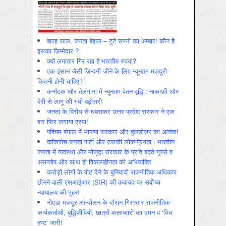
बारह साल, जनता बेहाल – टूटे सपनों का अम्बार! कौन है
इसका ज़िम्मेदार ?
क्यों लगातार गिर रहा है भारतीय रुपया?
एक इंसान जैसी ज़िन्दगी जीने के लिए न्यूनतम मज़दूरी
कितनी होनी चाहिए?
कर्नाटक और तेलंगाना में न्यूनतम वेतन वृद्धि : नाकाफ़ी और
देरी से लागू की गयी बढ़ोत्तरी
जनता के विरोध से घबराकर उत्तर प्रदेश सरकार ने एक
बार फिर लगाया एस्मा!
पश्चिम बंगाल में भाजपा सरकार और बुलडोज़र का आतंक!
कॉकरोच जनता पार्टी और उसकी लोकप्रियता : भारतीय
जनता में व्‍यवस्‍था और मौजूदा सरकार के प्रति बढ़ते गुस्‍से व
असन्‍तोष और साथ ही विकल्‍पहीनता की अभिव्‍यक्ति
करोड़ों लोगों के वोट देने के बुनियादी राजनीतिक अधिकार
छीनने वाली एसआईआर (SIR) की क़वायद पर सर्वोच्च
न्यायालय की मुहर!
नोएडा मज़दूर आन्दोलन के दौरान गिरफ़्तार राजनीतिक
कार्यकर्ताओं, बुद्धिजीवियों, छात्रों-कलाकारों का दमन व ‘विच
हण्ट’ जारी!