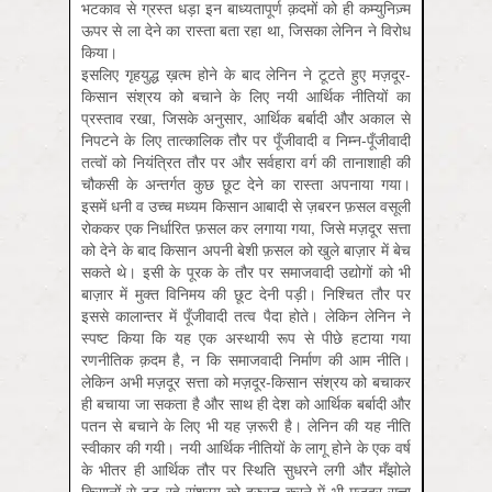
भटकाव से ग्रस्त धड़ा इन बाध्यतापूर्ण क़दमों को ही कम्युनिज़्म
ऊपर से ला देने का रास्ता बता रहा था, जिसका लेनिन ने विरोध
किया।
इसलिए गृहयुद्ध ख़त्म होने के बाद लेनिन ने टूटते हुए मज़दूर-
किसान संश्रय को बचाने के लिए नयी आर्थिक नीतियों का
प्रस्ताव रखा, जिसके अनुसार, आर्थिक बर्बादी और अकाल से
निपटने के लिए तात्कालिक तौर पर पूँजीवादी व निम्न-पूँजीवादी
तत्वों को नियंत्रित तौर पर और सर्वहारा वर्ग की तानाशाही की
चौकसी के अन्तर्गत कुछ छूट देने का रास्ता अपनाया गया।
इसमें धनी व उच्च मध्यम किसान आबादी से ज़बरन फ़सल वसूली
रोककर एक निर्धारित फ़सल कर लगाया गया, जिसे मज़दूर सत्ता
को देने के बाद किसान अपनी बेशी फ़सल को खुले बाज़ार में बेच
सकते थे। इसी के पूरक के तौर पर समाजवादी उद्योगों को भी
बाज़ार में मुक्त विनिमय की छूट देनी पड़ी। निश्चित तौर पर
इससे कालान्तर में पूँजीवादी तत्व पैदा होते। लेकिन लेनिन ने
स्पष्ट किया कि यह एक अस्थायी रूप से पीछे हटाया गया
रणनीतिक क़दम है, न कि समाजवादी निर्माण की आम नीति।
लेकिन अभी मज़दूर सत्ता को मज़दूर-किसान संश्रय को बचाकर
ही बचाया जा सकता है और साथ ही देश को आर्थिक बर्बादी और
पतन से बचाने के लिए भी यह ज़रूरी है। लेनिन की यह नीति
स्वीकार की गयी। नयी आर्थिक नीतियों के लागू होने के एक वर्ष
के भीतर ही आर्थिक तौर पर स्थिति सुधरने लगी और मँझोले
किसानों से टूट रहे संश्रय को दुरुस्त करने में भी मज़दूर सत्ता