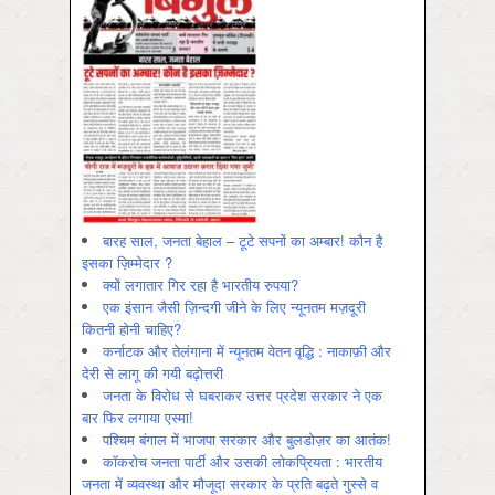
बारह साल, जनता बेहाल – टूटे सपनों का अम्बार! कौन है
इसका ज़िम्मेदार ?
क्यों लगातार गिर रहा है भारतीय रुपया?
एक इंसान जैसी ज़िन्दगी जीने के लिए न्यूनतम मज़दूरी
कितनी होनी चाहिए?
कर्नाटक और तेलंगाना में न्यूनतम वेतन वृद्धि : नाकाफ़ी और
देरी से लागू की गयी बढ़ोत्तरी
जनता के विरोध से घबराकर उत्तर प्रदेश सरकार ने एक
बार फिर लगाया एस्मा!
पश्चिम बंगाल में भाजपा सरकार और बुलडोज़र का आतंक!
कॉकरोच जनता पार्टी और उसकी लोकप्रियता : भारतीय
जनता में व्‍यवस्‍था और मौजूदा सरकार के प्रति बढ़ते गुस्‍से व