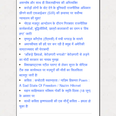
असन्‍तोष और साथ ही विकल्‍पहीनता की अभिव्‍यक्ति
करोड़ों लोगों के वोट देने के बुनियादी राजनीतिक अधिकार
छीनने वाली एसआईआर (SIR) की क़वायद पर सर्वोच्च
न्यायालय की मुहर!
नोएडा मज़दूर आन्दोलन के दौरान गिरफ़्तार राजनीतिक
कार्यकर्ताओं, बुद्धिजीवियों, छात्रों-कलाकारों का दमन व ‘विच
हण्ट’ जारी!
तृणमूल काँग्रेस (टीएमसी) में मची भगदड़ के मायने
अमानवीयता की हदें पार कर रही है क्यूबा में अमेरिकी
साम्राज्यवाद की घेराबन्दी
“आँकड़े छिपाओ, बेरोज़गारी भगाओ!” बेरोज़गारी से लड़ने
का मोदी सरकार का नायाब नुस्ख़ा
विशाखापट्टनम स्टील प्लाण्ट से लेकर सूरत के सेप्टिक
टैंक तक कार्यस्थल पर मज़दूरों की मौतों का सिलसिला
बदस्तूर जारी है!
कविता : कचोटती स्वतन्त्रता / नाज़िम हिकमत Poem :
A Sad State Of Freedom / Nazim Hikmet
महान साहित्यकार मक्सिम गोर्की के स्मृति दिवस (18 जून)
के अवसर पर
साथी कविता कृष्णपल्लवी की एक मौजूँ कविता – हमला हो
चुका है!