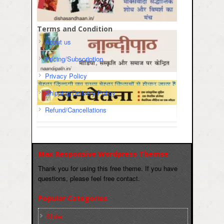
Terms and Condition
About us
Pricing/Subscription
Privacy Policy
Shipping/Delivery Policy
Refund/Cancellations
Max Responsive Wordpress Themse
Thank you for using this free theme. If you have
questions, please feel free contact.
Popular Categories
Slider