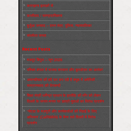
कारख़ाना इलाक़ों से
फ़ासीवाद / साम्‍प्रदायिकता
बुर्जुआ जनवाद – दमन तंत्र, पुलिस, न्‍यायपालिका
संघर्षरत जनता
Recent Posts
मज़दूर बिगुल – जून 2026
पश्चिम बंगाल में भाजपा सरकार और बुलडोज़र का आतंक!
अमानवीयता की हदें पार कर रही है क्यूबा में अमेरिकी
साम्राज्यवाद की घेराबन्दी
शिक्षा मंत्री धर्मेन्द्र प्रधान के इस्तीफ़े की माँग को लेकर
दिल्ली के जन्तर-मन्तर पर छात्रों-युवाओं का विरोध प्रदर्शन
‘नोएडा के मज़दूरों और कार्यकर्ताओं की रिहाई के लिए
अभियान’ (CaRWAN) के बैनर तले दिल्ली में विरोध
प्रदर्शन