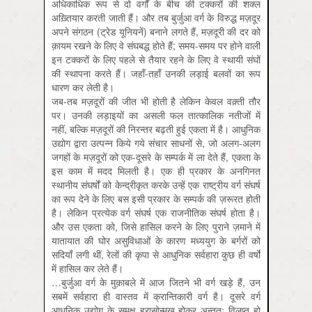
अधिकाधिक रूप से दो वर्गों के बीच की टक्करों की शक्ल
अख़्तियार करती जाती हैं। और तब बुर्जुआ वर्ग के विरुद्ध मज़दूर
अपने संगठन (ट्रेड यूनियनें) बनाने लगते हैं, मज़दूरी की दर को
क़ायम रखने के लिए वे संघबद्ध होते हैं; समय-समय पर होने वाली
इन टक्करों के लिए पहले से तैयार रहने के लिए वे स्थायी संघों
की स्थापना करते हैं। जहाँ-तहाँ उनकी लड़ाई बलवों का रूप
धारण कर लेती है।
जब-तब मज़दूरों की जीत भी होती है लेकिन केवल वक़्ती तौर
पर। उनकी लड़ाइयों का असली फल तात्कालिक नतीजों में
नहीं, बल्कि मज़दूरों की निरन्तर बढ़ती हुई एकता में है। आधुनिक
उद्योग द्वारा उत्पन्न किये गये संचार साधनों से, जो अलग-अलग
जगहों के मज़दूरों को एक-दूसरे के सम्पर्क में ला देते हैं, एकता के
इस काम में मदद मिलती है। एक ही प्रकार के अनगिनत
स्थानीय संघर्षों को केन्द्रीकृत करके उन्हें एक राष्ट्रीय वर्ग संघर्ष
का रूप देने के लिए बस इसी प्रकार के सम्पर्क की ज़रूरत होती
है। लेकिन प्रत्येक वर्ग संघर्ष एक राजनीतिक संघर्ष होता है।
और उस एकता को, जिसे हासिल करने के लिए पुराने ज़माने में
यातायात की घोर असुविधाओं के कारण मध्ययुग के बर्गरों को
सदियाँ लगी थीं, रेलों की कृपा से आधुनिक सर्वहारा कुछ ही वर्षों
में हासिल कर लेते हैं।
…बुर्जुआ वर्ग के मुक़ाबले में आज जितने भी वर्ग खड़े हैं, उन
सबमें सर्वहारा ही वास्तव में क्रान्तिकारी वर्ग है। दूसरे वर्ग
आधुनिक उद्योग के समक्ष ह्रासोन्मुख होकर अन्ततः विलुप्त हो