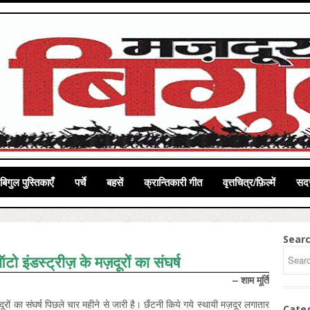
बिगुल पुस्तिकाएँ
पर्चे
बहसें
क्रान्तिकारी गीत
वृत्तचित्र/फ़िल्में
सदस
Sear
ो इंडस्ट्रीज़ के मज़दूरों का संघर्ष
– शाम मूर्ति
 मज़दूरों का संघर्ष पिछले चार महीने से जारी है। छँटनी किये गये स्थायी मज़दूर लगातार
Cate