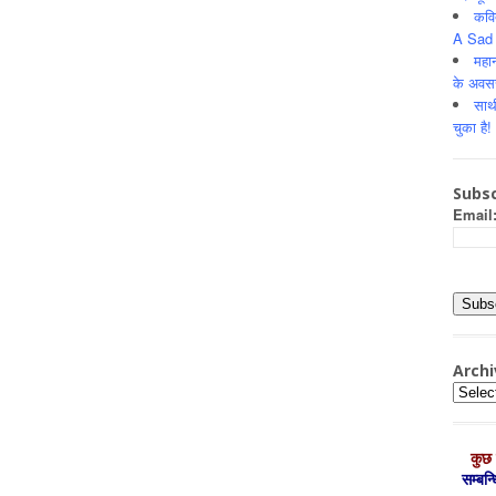
कवि
A Sad 
महान
के अवस
साथ
चुका है!
Subsc
Email
Archi
Archiv
कुछ 
सम्‍बन