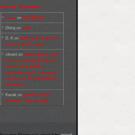
Recent Comments
sneha
on
बिगुल पुस्तिकाएँ
Dhiraj
on
सम्पर्क
D. K
on
कश्मीर के हालात और मोदी
सरकार के दावों की सच्चाई
vikrant
on
कर्नाटक चुनावों के नतीजे,
मोदी सरकार की बढ़ती अलोकप्रियता,
फ़ासिस्टों की बढ़ती बेचैनी,
साम्प्रदायिक उन्माद व अन्धराष्ट्रवादी
लहर पैदा करने की बढ़ती साज़िशें और
हमारे कार्यभार
Kanak
on
पुस्‍तकों की पीडीएफ :
कार्ल मार्क्‍स : जीवन और शिक्षाएं
agazine Theme was created by