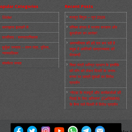
opular Categories
Recent Posts
Slider
मज़दूर बिगुल – जून 2026
कारख़ाना इलाक़ों से
पश्चिम बंगाल में भाजपा सरकार और
बुलडोज़र का आतंक!
फ़ासीवाद / साम्‍प्रदायिकता
अमानवीयता की हदें पार कर रही है
बुर्जुआ जनवाद – दमन तंत्र, पुलिस,
क्यूबा में अमेरिकी साम्राज्यवाद की
न्‍यायपालिका
घेराबन्दी
संघर्षरत जनता
शिक्षा मंत्री धर्मेन्द्र प्रधान के इस्तीफ़े
की माँग को लेकर दिल्ली के जन्तर-
मन्तर पर छात्रों-युवाओं का विरोध
प्रदर्शन
‘नोएडा के मज़दूरों और कार्यकर्ताओं की
रिहाई के लिए अभियान’ (CaRWAN)
के बैनर तले दिल्ली में विरोध प्रदर्शन
मज़दूर बिगुल
Powered by
WordPress
Max M