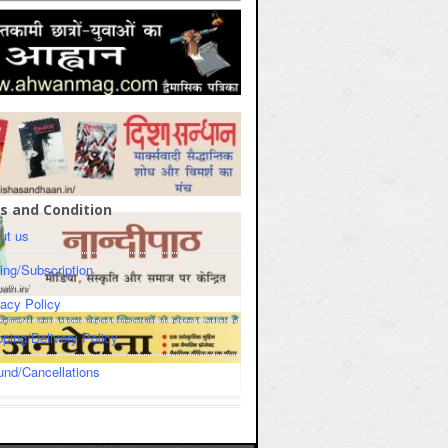
s and Condition
ut us
cing/Subscription
vacy Policy
pping/Delivery Policy
und/Cancellations