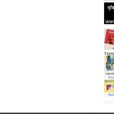
Term
Abo
Pri
Pri
Shi
Ref