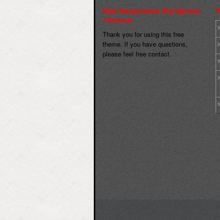
Max Responsive Wordpress
P
Themse
Thank you for using this free
theme. If you have questions,
please feel free contact.