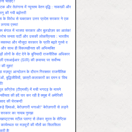
ोनी चाहिए?
ाटक और तेलंगाना में न्यूनतम वेतन वृद्धि : नाकाफ़ी और
लागू की गयी बढ़ोत्तरी
ा के विरोध से घबराकर उत्तर प्रदेश सरकार ने एक
 लगाया एस्मा!
चिम बंगाल में भाजपा सरकार और बुलडोज़र का आतंक!
रोच जनता पार्टी और उसकी लोकप्रियता : भारतीय
 व्‍यवस्‍था और मौजूदा सरकार के प्रति बढ़ते गुस्‍से व
ष और साथ ही विकल्‍पहीनता की अभिव्‍यक्ति
़ों लोगों के वोट देने के बुनियादी राजनीतिक अधिकार
ाली एसआईआर (SIR) की क़वायद पर सर्वोच्च
य की मुहर!
डा मज़दूर आन्दोलन के दौरान गिरफ़्तार राजनीतिक
ताओं, बुद्धिजीवियों, छात्रों-कलाकारों का दमन व ‘विच
री!
ूल काँग्रेस (टीएमसी) में मची भगदड़ के मायने
वीयता की हदें पार कर रही है क्यूबा में अमेरिकी
यवाद की घेराबन्दी
कड़े छिपाओ, बेरोज़गारी भगाओ!” बेरोज़गारी से लड़ने
 सरकार का नायाब नुस्ख़ा
खापट्टनम स्टील प्लाण्ट से लेकर सूरत के सेप्टिक
 कार्यस्थल पर मज़दूरों की मौतों का सिलसिला
जारी है!