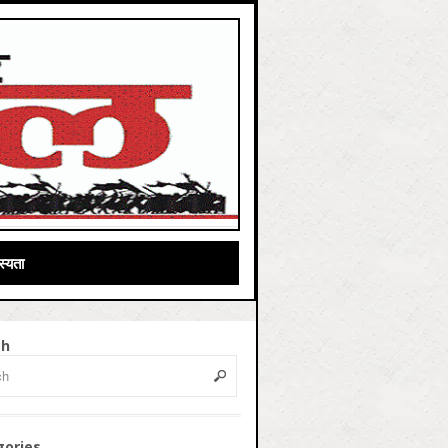
्यता
ch
gories