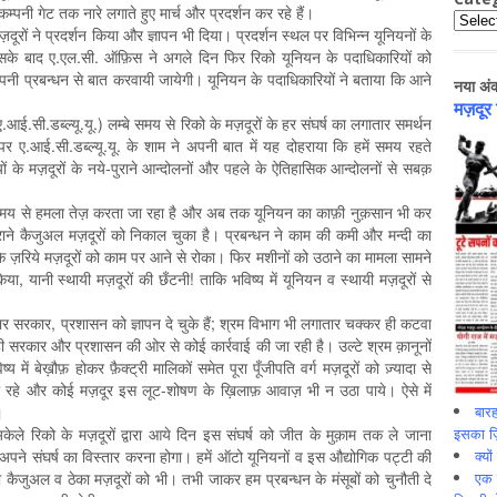
 कम्पनी गेट तक नारे लगाते हुए मार्च और प्रदर्शन कर रहे हैं।
Catego
़दूरों ने प्रदर्शन किया और ज्ञापन भी दिया। प्रदर्शन स्थल पर विभिन्न यूनियनों के
के बाद ए.एल.सी. ऑफ़िस ने अगले दिन फिर रिको यूनियन के पदाधिकारियों को
नी प्रबन्धन से बात करवायी जायेगी। यूनियन के पदाधिकारियों ने बताया कि आने
नया अं
मज़दूर
ए.आई.सी.डब्ल्यू.यू.) लम्बे समय से रिको के मज़दूरों के हर संघर्ष का लगातार समर्थन
 ए.आई.सी.डब्ल्यू.यू. के शाम ने अपनी बात में यह दोहराया कि हमें समय रहते
ं के मज़दूरों के नये-पुराने आन्दोलनों और पहले के ऐतिहासिक आन्दोलनों से सबक़
बे समय से हमला तेज़ करता जा रहा है और अब तक यूनियन का काफ़ी नुक़सान भी कर
राने कैजुअल मज़दूरों को निकाल चुका है। प्रबन्धन ने काम की कमी और मन्दी का
 ज़रिये मज़दूरों को काम पर आने से रोका। फिर मशीनों को उठाने का मामला सामने
 यानी स्थायी मज़दूरों की छँटनी! ताकि भविष्य में यूनियन व स्थायी मज़दूरों से
र सरकार, प्रशासन को ज्ञापन दे चुके हैं; श्रम विभाग भी लगातार चक्कर ही कटवा
 ही सरकार और प्रशासन की ओर से कोई कार्रवाई की जा रही है। उल्टे श्रम क़ानूनों
य में बेख़ौफ़ होकर फ़ैक्ट्री मालिकों समेत पूरा पूँजीपति वर्ग मज़दूरों को ज़्यादा से
रता रहे और कोई मज़दूर इस लूट-शोषण के ख़िलाफ़ आवाज़ भी न उठा पाये। ऐसे में
बारह
।
इसका ज़ि
अकेले रिको के मज़दूरों द्वारा आये दिन इस संघर्ष को जीत के मुक़ाम तक ले जाना
क्यो
िये अपने संघर्ष का विस्तार करना होगा। हमें ऑटो यूनियनों व इस औद्योगिक पट्टी की
एक इ
ैजुअल व ठेका मज़दूरों को भी। तभी जाकर हम प्रबन्धन के मंसूबों को चुनौती दे