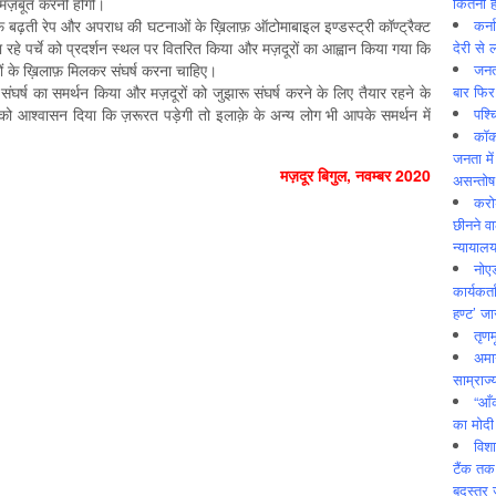
कितनी ह
 मज़बूत करनी होगी।
कर्न
फ़ बढ़ती रेप और अपराध की घटनाओं के ख़िलाफ़ ऑटोमाबाइल इण्डस्ट्री कॉण्ट्रैक्ट
देरी से 
ँटे जा रहे पर्चे को प्रदर्शन स्थल पर वितरित किया और मज़दूरों का आह्वान किया गया कि
जनत
धों के ख़िलाफ़ मिलकर संघर्ष करना चाहिए।
बार फिर
ंघर्ष का समर्थन किया और मज़दूरों को जुझारू संघर्ष करने के लिए तैयार रहने के
पश्
ो आश्वासन दिया कि ज़रूरत पड़ेगी तो इलाक़े के अन्य लोग भी आपके समर्थन में
कॉक
जनता में
मज़दूर बिगुल, नवम्बर 2020
असन्‍तो
करोड
छीनने व
न्यायाल
नोए
कार्यकर्
हण्ट’ जा
तृणम
अमान
साम्राज्
“आँ
का मोदी
विशा
टैंक तक
बदस्तूर 