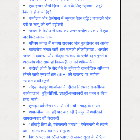
एक इंसान जैसी ज़िन्दगी जीने के लिए न्यूनतम मज़दूरी
कितनी होनी चाहिए?
कर्नाटक और तेलंगाना में न्यूनतम वेतन वृद्धि : नाकाफ़ी और
देरी से लागू की गयी बढ़ोत्तरी
जनता के विरोध से घबराकर उत्तर प्रदेश सरकार ने एक
बार फिर लगाया एस्मा!
पश्चिम बंगाल में भाजपा सरकार और बुलडोज़र का आतंक!
कॉकरोच जनता पार्टी और उसकी लोकप्रियता : भारतीय
जनता में व्‍यवस्‍था और मौजूदा सरकार के प्रति बढ़ते गुस्‍से व
असन्‍तोष और साथ ही विकल्‍पहीनता की अभिव्‍यक्ति
करोड़ों लोगों के वोट देने के बुनियादी राजनीतिक अधिकार
छीनने वाली एसआईआर (SIR) की क़वायद पर सर्वोच्च
न्यायालय की मुहर!
नोएडा मज़दूर आन्दोलन के दौरान गिरफ़्तार राजनीतिक
कार्यकर्ताओं, बुद्धिजीवियों, छात्रों-कलाकारों का दमन व ‘विच
हण्ट’ जारी!
तृणमूल काँग्रेस (टीएमसी) में मची भगदड़ के मायने
अमानवीयता की हदें पार कर रही है क्यूबा में अमेरिकी
साम्राज्यवाद की घेराबन्दी
“आँकड़े छिपाओ, बेरोज़गारी भगाओ!” बेरोज़गारी से लड़ने
का मोदी सरकार का नायाब नुस्ख़ा
विशाखापट्टनम स्टील प्लाण्ट से लेकर सूरत के सेप्टिक