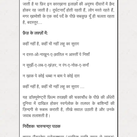
जाती है या फ़ि‍र इन कारख़ाना इलाक़ों की अदृश्य दीवारों में क़ैद
होकर रह जाती है। दुर्घटनाएँ होती रहती हैं, लोग मरते रहते हैं,
मगर ख़ामोशी के एक सर्द पर्दे के पीछे सबकुछ यूँ ही चलता रहता
है, बदस्तूर…
फ़ैज़ के लफ़्ज़ों में:
कहीं नहीं है, कहीं भी नहीं लहू का सुराग़
न दस्त-ओ-नाख़ून-ए-क़ातिल न आस्तीं पे निशाँ
न सुर्ख़ी-ए-लब-ए-ख़ंज़र, न रंग-ए-नोक-ए-सनाँ
न ख़ाक पे कोई धब्बा न बाम पे कोई दाग़
कहीं नहीं है, कहीं भी नहीं लहू का सुराग़ …
यह डॉक्युमेण्ट्री फ़ि‍ल्म तरक़्क़ी की चकाचौंध के पीछे की अँधेरी
दुनिया में दाखिल होकर स्वर्गलोक के तलघर के बाशिन्दों की
ज़िन्दगी से रूबरू कराती है, तीखे सवाल उठाती है और उनके
जवाब तलाशती है।
निर्देशकः चारुचन्द्र पाठक
ह्मूमन लैंडस्केप प्रोडक्शन्स (अरविन्द स्मृति न्यास से सम्बद्ध)