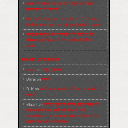
अमानवीयता की हदें पार कर रही है क्यूबा में अमेरिकी
साम्राज्यवाद की घेराबन्दी
शिक्षा मंत्री धर्मेन्द्र प्रधान के इस्तीफ़े की माँग को लेकर
दिल्ली के जन्तर-मन्तर पर छात्रों-युवाओं का विरोध प्रदर्शन
‘नोएडा के मज़दूरों और कार्यकर्ताओं की रिहाई के लिए
अभियान’ (CaRWAN) के बैनर तले दिल्ली में विरोध
प्रदर्शन
Recent Comments
sneha
on
बिगुल पुस्तिकाएँ
Dhiraj
on
सम्पर्क
D. K
on
कश्मीर के हालात और मोदी सरकार के दावों की
सच्चाई
vikrant
on
कर्नाटक चुनावों के नतीजे, मोदी सरकार की
बढ़ती अलोकप्रियता, फ़ासिस्टों की बढ़ती बेचैनी,
साम्प्रदायिक उन्माद व अन्धराष्ट्रवादी लहर पैदा करने की
बढ़ती साज़िशें और हमारे कार्यभार