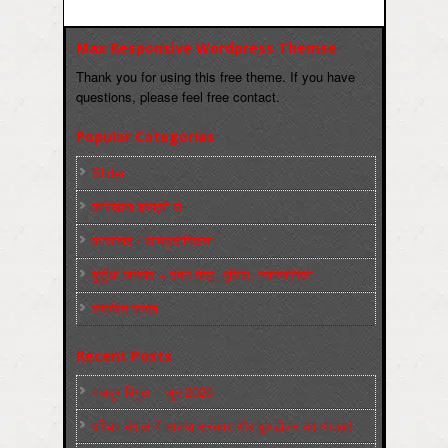
Max Responsive Wordpress Themse
Thank you for using this free theme. If you have
questions, please feel free contact.
Popular Categories
Slider
कारख़ाना इलाक़ों से
फ़ासीवाद / साम्‍प्रदायिकता
बुर्जुआ जनवाद – दमन तंत्र, पुलिस, न्‍यायपालिका
संघर्षरत जनता
Recent Posts
मज़दूर बिगुल – जून 2026
पश्चिम बंगाल में भाजपा सरकार और बुलडोज़र का आतंक!