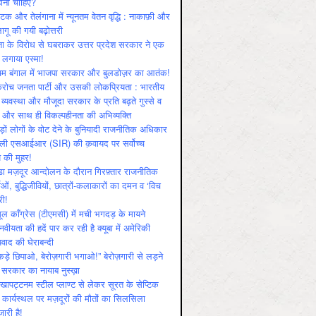
ोनी चाहिए?
ाटक और तेलंगाना में न्यूनतम वेतन वृद्धि : नाकाफ़ी और
लागू की गयी बढ़ोत्तरी
ा के विरोध से घबराकर उत्तर प्रदेश सरकार ने एक
 लगाया एस्मा!
चिम बंगाल में भाजपा सरकार और बुलडोज़र का आतंक!
रोच जनता पार्टी और उसकी लोकप्रियता : भारतीय
 व्‍यवस्‍था और मौजूदा सरकार के प्रति बढ़ते गुस्‍से व
ष और साथ ही विकल्‍पहीनता की अभिव्‍यक्ति
़ों लोगों के वोट देने के बुनियादी राजनीतिक अधिकार
ाली एसआईआर (SIR) की क़वायद पर सर्वोच्च
य की मुहर!
डा मज़दूर आन्दोलन के दौरान गिरफ़्तार राजनीतिक
ताओं, बुद्धिजीवियों, छात्रों-कलाकारों का दमन व ‘विच
री!
ूल काँग्रेस (टीएमसी) में मची भगदड़ के मायने
वीयता की हदें पार कर रही है क्यूबा में अमेरिकी
यवाद की घेराबन्दी
कड़े छिपाओ, बेरोज़गारी भगाओ!” बेरोज़गारी से लड़ने
 सरकार का नायाब नुस्ख़ा
खापट्टनम स्टील प्लाण्ट से लेकर सूरत के सेप्टिक
 कार्यस्थल पर मज़दूरों की मौतों का सिलसिला
जारी है!