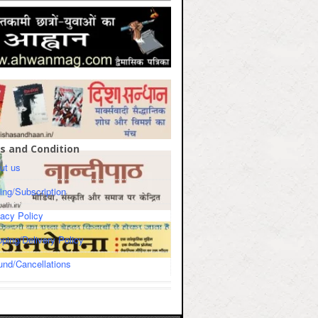
s and Condition
ut us
cing/Subscription
vacy Policy
pping/Delivery Policy
und/Cancellations