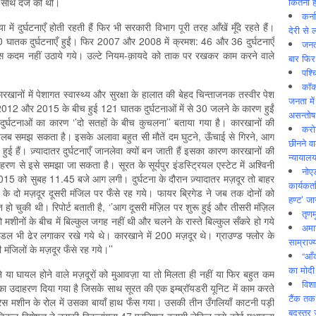
कितनी ह
े साथ दर्ज की थी।
कर्न
ें दुर्घटनाएँ होती रहती हैं फिर भी सरकारी विभाग पूरी तरह आँखें मूँदे रहते हैं।
देरी से 
00 घातक दुर्घटनाएँ हुईं। फिर 2007 और 2008 में क्रमश: 46 और 36 दुर्घटनाएँ
जनत
 ठोस कदम नहीं उठाये गये। उल्टे नियम-क़ायदे को ताक पर रखकर काम करने वाले
बार फिर
पश्
कॉक
ारखानों में पेशागत स्वास्थ्य और सुरक्षा के हालात की बेहद चिन्ताजनक तस्वीर पेश
जनता में
 तो 2012 और 2015 के बीच हुई 121 घातक दुर्घटनाओं में से 30 जलने के कारण हुईं
असन्‍तो
र्घटनाओं का कारण ‘’दो सतहों के बीच कुचलना’’ बताया गया है। कारखानों की
करोड
मतलब समझ सकता है। इसके अलावा बहुत सी मौतें दम घुटने, ऊँचाई से गिरने, आग
छीनने व
ुई हैं। ज़्यादातर दुर्घटनाएँ जानलेवा क्यों बन जाती हैं इसका कारण कारखानों की
न्यायाल
दाहरण से इसे समझा जा सकता है। सूरत के सूर्यपुर इंडस्ट्रियल एस्टेट में अश्विनी
नोए
2015 को सुबह 11.45 बजे आग लगी। दुर्घटना के दौरान ज़्यादातर मज़दूर तो बाहर
कार्यकर्
के दो मज़दूर दूसरी मंजिल पर फँसे रह गये। फायर ब्रिगेड ने जब तक दोनों को
हण्ट’ जा
हो चुकी थी। रिपोर्ट बताती है, ‘’आग दूसरी मंज़िल पर शुरू हुई और तीसरी मंज़िल
तृणम
शीनों के बीच में बिल्कुल जगह नहीं थी और चलने के रास्ते बिल्कुल सँकरे हो गये
अमान
बण्डल भी ढेर लगाकर रखे गये थे। कारखाने में 200 मज़दूर थे। ग्राउण्ड फ्लोर के
साम्राज्
ंजिलों के मज़दूर फँसे रह गये।’’
“आँ
का मोदी
मरने या घायल होने वाले मज़दूरों को मुआवज़ा या तो मिलता ही नहीं या फिर बहुत कम
विशा
का उदाहरण दिया गया है जिसके साथ सूरत की एक इम्ब्रॉयडरी यूनिट में काम करते
टैंक तक
रेस मशीन के रोल में उसका बायाँ हाथ फँस गया। उसकी तीन उँगलियाँ काटनी पड़ीं
बदस्तूर 