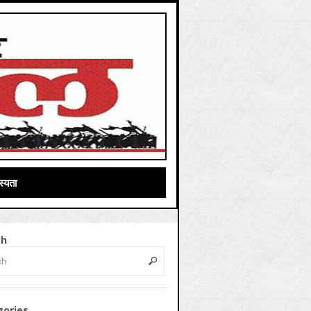
्यता
ch
gories