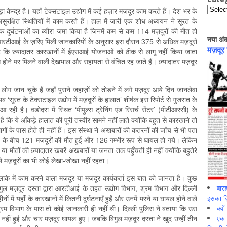
Catego
केन्द्र है। यहाँ टेक्सटाइल उद्योग में कई हज़ार मज़दूर काम करते हैं। देश भर के
ुरक्षित स्थितियों में काम करते हैं। हाल में जारी एक शोध अध्ययन ने सूरत के
 दुर्घटनाओं का ब्यौरा जमा किया है जिनमें कम से कम 114 मज़दूरों की मौत हो
नया अं
से आरटीआई के ज़रिए मिली जानकारियों के अनुसार इस दौरान 375 से अधिक मज़दूरों
मज़दूर
 है कि ज़्यादातर कारखानों में ईएसआई योजनाओं को ठीक से लागू नहीं किया जाता
 होने पर मिलने वाली देखभाल और सहायता से वंचित रह जाते हैं। ज़्यादातर मज़दूर
लोग जान चुके हैं जहाँ पुराने जहाज़ों को तोड़ने में लगे मज़दूर आये दिन जानलेवा
ब ‘सूरत के टेक्सटाइल उद्योग में मज़दूरों के हालात’ शीर्षक इस रिपोर्ट से गुजरात के
ही है। वडोदरा में स्थित ‘पीपुल्स ट्रेनिंग एंड रिसर्च सेंटर’ (पीटीआरसी) के
है कि ये आँकड़े हालात की पूरी तस्वीर सामने नहीं लाते क्योंकि बहुत से कारखाने तो
ागों के पास होते ही नहीं हैं। इस संस्था ने अखबारों की कतरनों की जाँच से भी पता
15 के बीच 121 मज़दूरों की मौत हुई और 126 गम्भीर रूप से घायल हो गये। लेकिन
या मौतों की ज़्यादातर खबरें अखबारों या जनता तक पहुँचती ही नहीं क्योंकि बहुतेरे
ले मज़दूरों का भी कोई लेखा-जोखा नहीं रहता।
क़े में काम करने वाला मज़दूर या मज़दूर कार्यकर्ता इस बात को जानता है। कुछ
बारह
 बिगुल मज़दूर दस्ता द्वारा आरटीआई के तहत उद्योग विभाग, श्रम विभाग और दिल्ली
इसका ज़ि
ं में यहाँ के कारखानों में कितनी दुर्घटनाएँ हुईं और उनमें मरने या घायल होने वाले
क्यो
 श्रम विभाग के पास तो कोई जानकारी ही नहीं थी। दिल्ली पुलिस ने बताया कि उस
एक इ
यु नहीं हुई और चार मज़दूर घायल हुए। जबकि बिगुल मज़दूर दस्ता ने खुद उन्हीं तीन