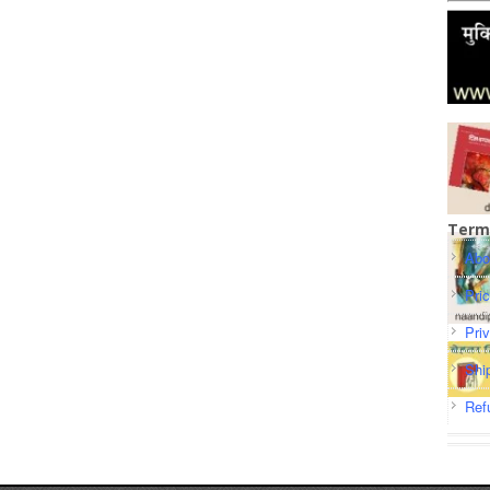
Term
Abo
Pri
Pri
Shi
Ref