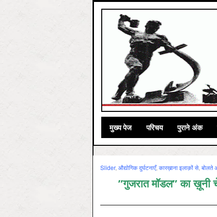
मुख्‍य पेज
परिचय
पुराने अंक
Slider
,
औद्योगिक दुर्घटनाएँ
,
कारख़ाना इलाक़ों से
,
बोलते आ
”गुजरात मॉडल” का ख़ूनी चे