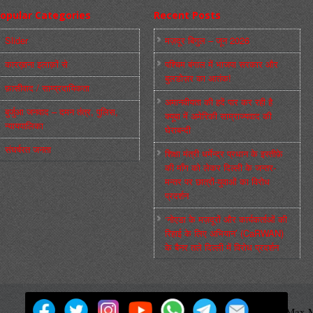
opular Categories
Recent Posts
Slider
मज़दूर बिगुल – जून 2026
कारख़ाना इलाक़ों से
पश्चिम बंगाल में भाजपा सरकार और
बुलडोज़र का आतंक!
फ़ासीवाद / साम्‍प्रदायिकता
अमानवीयता की हदें पार कर रही है
बुर्जुआ जनवाद – दमन तंत्र, पुलिस,
क्यूबा में अमेरिकी साम्राज्यवाद की
न्‍यायपालिका
घेराबन्दी
संघर्षरत जनता
शिक्षा मंत्री धर्मेन्द्र प्रधान के इस्तीफ़े
की माँग को लेकर दिल्ली के जन्तर-
मन्तर पर छात्रों-युवाओं का विरोध
प्रदर्शन
‘नोएडा के मज़दूरों और कार्यकर्ताओं की
रिहाई के लिए अभियान’ (CaRWAN)
के बैनर तले दिल्ली में विरोध प्रदर्शन
मज़दूर बिगुल
Powered by
WordPress
Max M