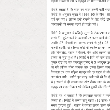
महीनों में कम से कम 6 मज़दूरों की मौत नाम-पते क
रिपोर्ट कहती है कि साल दर साल इतनी बड़ी संख्या म
रिपोर्ट के अनुसार सूरत में 1991-95 के बीच 1
दर्ज की गयीं। लेकिन इन्हें रोकने के लिए कोई
कारखानों की संख्या बढ़ती ही चली गयी।
रिपोर्ट के अनुसार ये आँकड़े सूरत के टेक्सटाइल क
करते हैं। दुर्घटनाओं के कारणाों पर नज़र डालें
जबकि 27 बिजली का करण्ट लगने से हुईं। 23 दु
भीतरी तस्वीर से वाकिफ़ कोई भी व्यक्ति इसका 
और विस्फोट, मशीन में फँसने, गैस आदि कारणों से ह
हालत से जुड़ा हुआ है। रिपोर्ट में दिये गये एक उ
कुमार रोड पर एक पावरलूम यूनिट में 3 अक्टूबर 
आ गये लेकिन नीला नायक और कृष्णा लिम्जा नाम 
निकाला तब तक महिला मज़दूर की दम घुटने से मौत 
तक फैल गयी। मशीनें इस तरह रखी गयी थीं कि दो म
थे। रास्तों में ही कच्चा माल और तैयार माल के 
मज़दूर तो बाहर निकल गये लेकिन दूसरी और तीसरी म
रिपोर्ट यह भी बताती है कि ज़्यादातर मामलों में 
मिलता है। रिपोर्ट में अजय राजू यादव (18 साल) 
समय दुर्घटना हुई। मशीन में कपड़ा लगाते समय प्