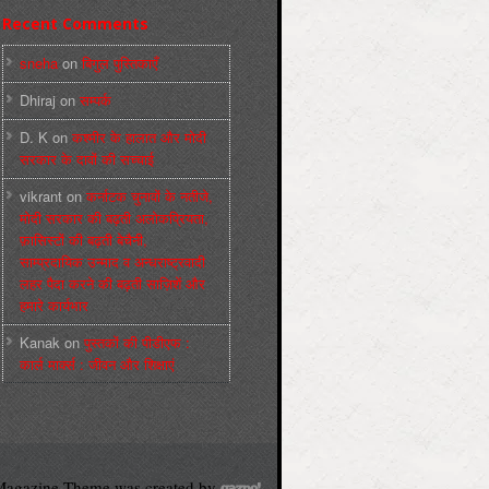
Recent Comments
sneha
on
बिगुल पुस्तिकाएँ
Dhiraj
on
सम्पर्क
D. K
on
कश्मीर के हालात और मोदी
सरकार के दावों की सच्चाई
vikrant
on
कर्नाटक चुनावों के नतीजे,
मोदी सरकार की बढ़ती अलोकप्रियता,
फ़ासिस्टों की बढ़ती बेचैनी,
साम्प्रदायिक उन्माद व अन्धराष्ट्रवादी
लहर पैदा करने की बढ़ती साज़िशें और
हमारे कार्यभार
Kanak
on
पुस्‍तकों की पीडीएफ :
कार्ल मार्क्‍स : जीवन और शिक्षाएं
agazine Theme was created by