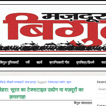
बिगुल पुस्तिकाएँ
पर्चे
बहसें
क्रान्तिकारी गीत
वृत्तचित्र/फ़िल्में
सदस
Sear
ँकड़े, चीख़ती सच्चाइयाँ
,
श्रम क़ानून
Tagged:
टेक्सटाइल उद्योग
,
सूरत
हरा: सूरत का टेक्सटाइल उद्योग या मज़दूरों का
क़त्लगाह!
बिगुल संवाददाता
Cate