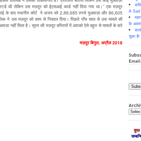
’मेडिकल विशेषज्ञ ने उसकी विकलांगता 47 प्रतिशत बतायी लेकिन उसे कोई मुआवज़ा
कवि
टर्ड थी लेकिन उस मज़दूर को ईएसआई कार्ड नहीं दिया गया था।’’ एक मज़दूर
A Sad 
रवाई के बाद स्थानीय कोर्ट ने अजय को 2,88,685 रुपये मुआवज़ा और 86,605
महान
मालिक ने उस मज़दूर को काम से निकाल दिया। पिछले पाँच साल से उस मामले की
के अवस
ा नहीं मिला है। सूरत की मज़दूर बस्तियों में आपको ऐसे बहुत से मामलों के बारे
साथ
चुका है!
मज़दूर बिगुल, अप्रैल 2018
Subsc
Email
Archi
Archiv
कुछ 
सम्‍बन