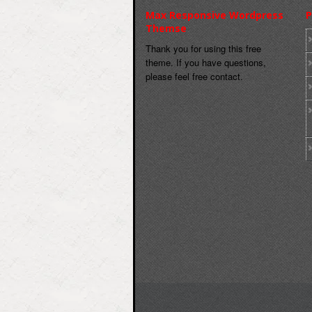
Max Responsive Wordpress
P
Themse
Thank you for using this free
theme. If you have questions,
please feel free contact.