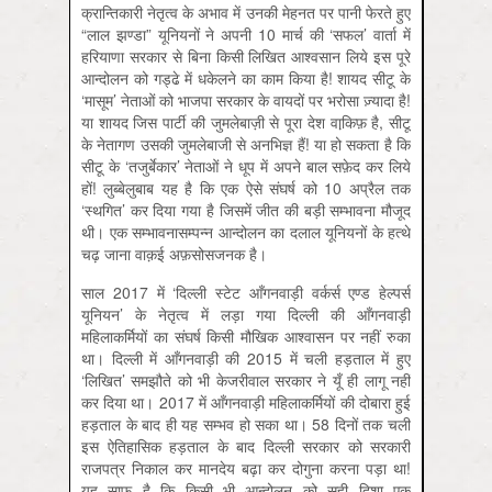
क्रान्तिकारी नेतृत्व के अभाव में उनकी मेहनत पर पानी फेरते हुए
“लाल झण्डा” यूनियनों ने अपनी 10 मार्च की ‘सफल’ वार्ता में
हरियाणा सरकार से बिना किसी लिखित आश्वसान लिये इस पूरे
आन्दोलन को गड्ढे में धकेलने का काम किया है! शायद सीटू के
‘मासूम’ नेताओं को भाजपा सरकार के वायदों पर भरोसा ज़्यादा है!
या शायद जिस पार्टी की जुमलेबाज़ी से पूरा देश वाकि़फ़ है, सीटू
के नेतागण उसकी जुमलेबाजी से अनभिज्ञ हैं! या हो सकता है कि
सीटू के ‘तजुर्बेकार’ नेताओं ने धूप में अपने बाल सफ़ेद कर लिये
हों! लुब्बेलुबाब यह है कि एक ऐसे संघर्ष को 10 अप्रैल तक
‘स्थगित’ कर दिया गया है जिसमें जीत की बड़ी सम्भावना मौजूद
थी। एक सम्भावनासम्पन्न आन्दोलन का दलाल यूनियनों के हत्थे
चढ़ जाना वाक़ई अफ़सोसजनक है।
साल 2017 में ‘दिल्ली स्टेट आँगनवाड़ी वर्कर्स एण्ड हेल्पर्स
यूनियन’ के नेतृत्व में लड़ा गया दिल्ली की आँगनवाड़ी
महिलाकर्मियों का संघर्ष किसी मौखिक आश्वासन पर नहीं रुका
था। दिल्ली में आँगनवाड़ी की 2015 में चली हड़ताल में हुए
‘लिखित’ समझौते को भी केजरीवाल सरकार ने यूँ ही लागू नहीं
कर दिया था। 2017 में आँगनवाड़ी महिलाकर्मियों की दोबारा हुई
हड़ताल के बाद ही यह सम्भव हो सका था। 58 दिनों तक चली
इस ऐतिहासिक हड़ताल के बाद दिल्ली सरकार को सरकारी
राजपत्र निकाल कर मानदेय बढ़ा कर दोगुना करना पड़ा था!
यह साफ़ है कि किसी भी आन्दोलन को सही दिशा एक