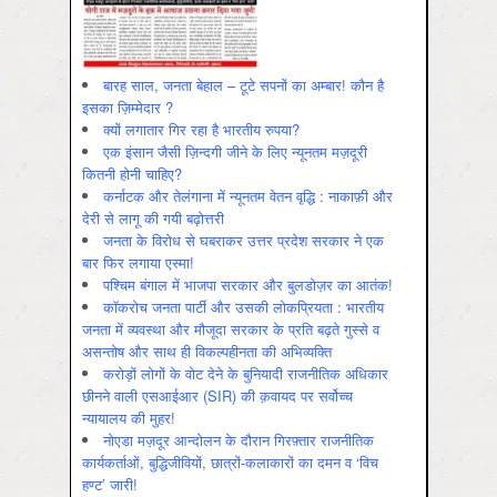
बारह साल, जनता बेहाल – टूटे सपनों का अम्बार! कौन है
इसका ज़िम्मेदार ?
क्यों लगातार गिर रहा है भारतीय रुपया?
एक इंसान जैसी ज़िन्दगी जीने के लिए न्यूनतम मज़दूरी
कितनी होनी चाहिए?
कर्नाटक और तेलंगाना में न्यूनतम वेतन वृद्धि : नाकाफ़ी और
देरी से लागू की गयी बढ़ोत्तरी
जनता के विरोध से घबराकर उत्तर प्रदेश सरकार ने एक
बार फिर लगाया एस्मा!
पश्चिम बंगाल में भाजपा सरकार और बुलडोज़र का आतंक!
कॉकरोच जनता पार्टी और उसकी लोकप्रियता : भारतीय
जनता में व्‍यवस्‍था और मौजूदा सरकार के प्रति बढ़ते गुस्‍से व
असन्‍तोष और साथ ही विकल्‍पहीनता की अभिव्‍यक्ति
करोड़ों लोगों के वोट देने के बुनियादी राजनीतिक अधिकार
छीनने वाली एसआईआर (SIR) की क़वायद पर सर्वोच्च
न्यायालय की मुहर!
नोएडा मज़दूर आन्दोलन के दौरान गिरफ़्तार राजनीतिक
कार्यकर्ताओं, बुद्धिजीवियों, छात्रों-कलाकारों का दमन व ‘विच
हण्ट’ जारी!