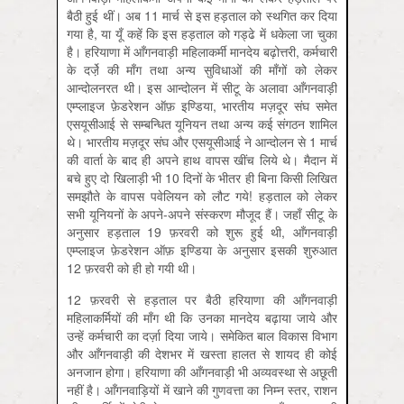
बैठी हुई थीं। अब 11 मार्च से इस हड़ताल को स्थगित कर दिया
गया है, या यूँ कहें कि इस हड़ताल को गड्ढे में धकेला जा चुका
है। हरियाणा में आँगनवाड़ी महिलाकर्मी मानदेय बढ़ोत्तरी, कर्मचारी
के दर्जे़ की माँग तथा अन्य सुविधाओं की माँगों को लेकर
आन्दोलनरत थी। इस आन्दोलन में सीटू के अलावा आँगनवाड़ी
एम्प्लाइज फ़ेडरेशन ऑफ़ इण्डिया, भारतीय मज़दूर संघ समेत
एसयूसीआई से सम्बन्धित यूनियन तथा अन्य कई संगठन शामिल
थे। भारतीय मज़दूर संघ और एसयूसीआई ने आन्दोलन से 1 मार्च
की वार्ता के बाद ही अपने हाथ वापस खींच लिये थे। मैदान में
बचे हुए दो खिलाड़ी भी 10 दिनों के भीतर ही बिना किसी लिखित
समझौते के वापस पवेलियन को लौट गये! हड़ताल को लेकर
सभी यूनियनों के अपने-अपने संस्करण मौजूद हैं। जहाँ सीटू के
अनुसार हड़ताल 19 फ़रवरी को शुरू हुई थी, आँगनवाड़ी
एम्प्लाइज फ़ेडरेशन ऑफ़ इण्डिया के अनुसार इसकी शुरुआत
12 फ़रवरी को ही हो गयी थी।
12 फ़रवरी से हड़ताल पर बैठी हरियाणा की आँगनवाड़ी
महिलाकर्मियों की माँग थी कि उनका मानदेय बढ़ाया जाये और
उन्हें कर्मचारी का दर्ज़ा दिया जाये। समेकित बाल विकास विभाग
और आँगनवाड़ी की देशभर में खस्ता हालत से शायद ही कोई
अनजान होगा। हरियाणा की आँगनवाड़ी भी अव्यवस्था से अछूती
नहीं है। आँगनवाड़ियों में खाने की गुणवत्ता का निम्न स्तर, राशन