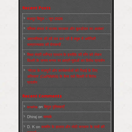
Recent Posts
मज़दूर बिगुल – जून 2026
पश्चिम बंगाल में भाजपा सरकार और बुलडोज़र का आतंक!
अमानवीयता की हदें पार कर रही है क्यूबा में अमेरिकी
साम्राज्यवाद की घेराबन्दी
शिक्षा मंत्री धर्मेन्द्र प्रधान के इस्तीफ़े की माँग को लेकर
दिल्ली के जन्तर-मन्तर पर छात्रों-युवाओं का विरोध प्रदर्शन
‘नोएडा के मज़दूरों और कार्यकर्ताओं की रिहाई के लिए
अभियान’ (CaRWAN) के बैनर तले दिल्ली में विरोध
प्रदर्शन
Recent Comments
sneha
on
बिगुल पुस्तिकाएँ
Dhiraj
on
सम्पर्क
D. K
on
कश्मीर के हालात और मोदी सरकार के दावों की