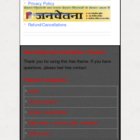
Privacy Policy
Shipping/Delivery Policy
Refund/Cancellations
Max Responsive Wordpress Themse
Thank you for using this free theme. If you have
questions, please feel free contact.
Popular Categories
Slider
कारख़ाना इलाक़ों से
फ़ासीवाद / साम्‍प्रदायिकता
बुर्जुआ जनवाद – दमन तंत्र, पुलिस, न्‍यायपालिका
संघर्षरत जनता