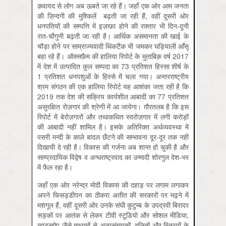
क़वायद से लोग अब ऊबते जा रहे हैं। जहाँ एक ओर आम जनता
की ज़ि‍न्दगी की मुश्किलें बढ़ती जा रही हैं, वहीं दूसरी ओर
धनपतियों की सम्पत्ति में इज़ाफ़ा होने की रफ़्तार भी दिन-दूनी
रात-चौगुनी बढ़ती जा रही है। आर्थिक असमानता की खाई के
चौड़ा होने पर साम्राज्यवादी थिंकटैंक भी जमकर घड़ि‍याली आँसू
बहा रहे हैं। ऑक्सफ़ैम की हालिया रिपोर्ट के मुताबिक़ वर्ष 2017
में देश में उत्पादित कुल सम्पदा का 73 प्रतिशत हिस्सा शीर्ष के
1 प्रतिशत धनपशुओं के हिस्से में चला गया। अन्तरराष्ट्रीय
श्रम संगठन की एक हालिया रिपोर्ट यह आशंका जता रही है कि
2019 तक देश की सक्रिय कार्यशील आबादी का 77 प्रतिशत
असुरक्षित रोज़गार की श्रेणी में आ जायेगा। ग़ौरतलब है कि इस
रिपोर्ट में बेरोज़गारों और तथाकथित स्वरोज़गार में लगी करोड़ों
की आबादी नहीं शामिल है। इसके अतिरिक्त अर्थव्यवस्था में
पसरी मन्दी के काले बादल छँटने की सम्भावना दूर-दूर तक नहीं
दिखायी दे रही है। विकास की गर्जना अब शान्त हो चुकी है और
साम्प्रदायिक विद्वेष व अन्धराष्ट्रवाद का उन्मादी शोरगुल देश-भर
में फैल रहा है।
जहाँ एक ओर नरेन्द्र मोदी विकास की दहाड़ पर लगाम लगाकर
अपने फिसड्डीपन का ठीकरा अतीत की सरकारों पर मढ़ने में
मशगूल हैं, वहीं दूसरी ओर उनके संघी कुटुम्ब के उपद्रवी बिरादर
सड़कों पर आतंक से लेकर टीवी स्टूडियो और सोशल मीडिया,
व्हाट्सऐप जैसे माध्यमों से अल्पसंख्यकों, दलितों और स्त्रियों के