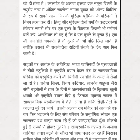
को ही होता है। कासगंज के अलावा इसका एक नमूना दिल्ली के
रघुबीर नगर में अंकित सक्सेना नामक युवक की ‘ऑनर किलिंग’
के रूप में सामने आया जिसकी मुस्लिम प्रेमिका के परिजनों ने
निर्मम हत्या कर दी। हिन्दू और मुस्लिम दोनों धर्मों के कट्टरपन्थी
ठेकेदार ऊपरी तौर पर एक-दूसरे के ख़ि‍लाफ़ कितनी भी गर्मागर्म
बातें करें, असलियत तो यह है कि वे एक-दूसरे के पूरक हैं। एक
की राजनीति चमकती है तो दूसरे की भी बाँछें खिल जाती हैं
क्योंकि उसको भी राजनीतिक रोटियाँ सेंकने के लिए आग मिल
जाती है।
सड़कों पर आतंक के अतिरिक्त भगवा फ़ासिस्टों के प्रवक्ताओं
ने टीवी स्टूडियो में ज़हरीले बयान देकर देश के साम्प्रदायिक
परिवेश को प्रदूषित करने की घिनौनी रणनीति के अमल में तेज़ी
ला दी है। राकेश सिन्हा, विनय कटियार, ज्ञानदेव आहूजा जैसे
संघी बड़बोलों ने हाल के दिनों में अल्पसंख्यकों के ख़ि‍लाफ़ खुली
धमकी भरे ज़हरीले बयान दिये हैं जिनका मक़सद समाज में
साम्प्रदायिक ध्रुवीकरण में तेज़ी लाना है ताकि रोज़ी-रोटी के
ज्वलन्त मुद्दे दब जायें। इसके अलावा राम मन्दिर की आग को एक
बार फिर भड़काने के लिए संघ परिवार के अनुषंगिक संगठन एक
रामराज्य रथ यात्रा चला रहे हैं जो साम्प्रदायिक धुँआ छोड़ती
हुई 6 राज्यों से होकर गुज़रेगी। साम्प्रदायिक नफ़रत के अलावा
जातिगत तनाव बढ़ने के संकेत भी साफ़ नज़र आ रहे हैं जिसका
नतीजा भीमा कोरेगाँव की घटना और हाल ही में इलाहाबाद में एक