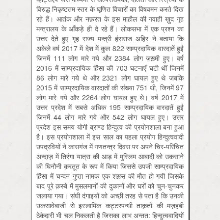
विरुद्ध निकृष्टतम स्तर के घृणि‍त विचारों का विषवमन करते दिख
रहे हैं। आतंक और नफ़रत के इस माहौल की गवाही ख़ुद गृह
मन्त्रालय के आँकड़े ही दे रहे हैं। लोकसभा में एक प्रश्न का
उत्तर देते हुए गृह राज्य मन्त्री हंसराज अहिर ने बताया कि
अकेले वर्ष 2017 में देश में कुल 822 साम्प्रदायिक वारदातें हुईं
जिनमें 111 लोग मारे गये और 2384 लोग ज़ख़्मी हुए। वर्ष
2016 में साम्प्रदायिक हिंसा की 703 घटनाएँ घटी थीं जिनमें
86 लोग मारे गये थे और 2321 लोग घायल हुए थे जबकि
2015 में साम्प्रदायिक वारदातों की संख्या 751 थी, जिनमें 97
लोग मारे गये और 2264 लोग घायल हुए थे। वर्ष 2017 में
उत्तर प्रदेश में सबसे अधिक 195 साम्प्रदायिक वारदातें हुईं
जिनमें 44 लोग मारे गये और 542 लोग घायल हुए। उत्तर
प्रदेश इस समय योगी ब्राण्ड हिन्दुत्व की प्रयोगशाला बना हुआ
है। इस प्रयोगशाला में इस साल का पहला प्रयोग हिन्दुत्ववादी
उपद्रवियों ने कासगंज में गणतन्त्र दिवस पर अपने चिर-परिचित
अन्दाज़ में तिरंगा यात्रा की आड़ में मुस्लिम आबादी को उकसाने
की घिनौनी क़रतूत के रूप में किया जिससे उपजी साम्प्रदायिक
हिंसा में चन्दन गुप्ता नामक एक शख़्स की मौत हो गयी जिसके
बाद पूरे क़स्बे में मुसलमानों की दुकानों और घरों को चुन-चुनकर
जलाया गया। संघी दंगाइयों को अच्छी तरह से पता है कि उनकी
उकसावेबाजी से इस्लामिक कट्टरपन्थी ताक़तों की मज़हबी
ठेकेदारी भी चल निकलती है जिसका लाभ अन्तत: हिन्दुत्ववादियों