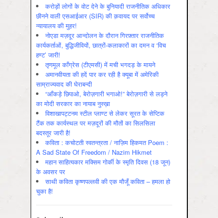
करोड़ों लोगों के वोट देने के बुनियादी राजनीतिक अधिकार
छीनने वाली एसआईआर (SIR) की क़वायद पर सर्वोच्च
न्यायालय की मुहर!
नोएडा मज़दूर आन्दोलन के दौरान गिरफ़्तार राजनीतिक
कार्यकर्ताओं, बुद्धिजीवियों, छात्रों-कलाकारों का दमन व ‘विच
हण्ट’ जारी!
तृणमूल काँग्रेस (टीएमसी) में मची भगदड़ के मायने
अमानवीयता की हदें पार कर रही है क्यूबा में अमेरिकी
साम्राज्यवाद की घेराबन्दी
“आँकड़े छिपाओ, बेरोज़गारी भगाओ!” बेरोज़गारी से लड़ने
का मोदी सरकार का नायाब नुस्ख़ा
विशाखापट्टनम स्टील प्लाण्ट से लेकर सूरत के सेप्टिक
टैंक तक कार्यस्थल पर मज़दूरों की मौतों का सिलसिला
बदस्तूर जारी है!
कविता : कचोटती स्वतन्त्रता / नाज़िम हिकमत Poem :
A Sad State Of Freedom / Nazim Hikmet
महान साहित्यकार मक्सिम गोर्की के स्मृति दिवस (18 जून)
के अवसर पर
साथी कविता कृष्णपल्लवी की एक मौजूँ कविता – हमला हो
चुका है!