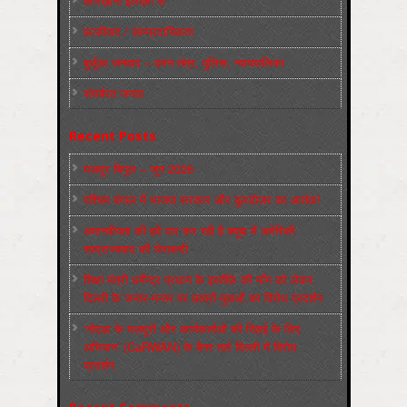
कारख़ाना इलाक़ों से
फ़ासीवाद / साम्‍प्रदायिकता
बुर्जुआ जनवाद – दमन तंत्र, पुलिस, न्‍यायपालिका
संघर्षरत जनता
Recent Posts
मज़दूर बिगुल – जून 2026
पश्चिम बंगाल में भाजपा सरकार और बुलडोज़र का आतंक!
अमानवीयता की हदें पार कर रही है क्यूबा में अमेरिकी
साम्राज्यवाद की घेराबन्दी
शिक्षा मंत्री धर्मेन्द्र प्रधान के इस्तीफ़े की माँग को लेकर
दिल्ली के जन्तर-मन्तर पर छात्रों-युवाओं का विरोध प्रदर्शन
‘नोएडा के मज़दूरों और कार्यकर्ताओं की रिहाई के लिए
अभियान’ (CaRWAN) के बैनर तले दिल्ली में विरोध
प्रदर्शन