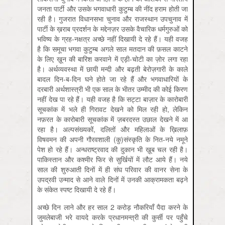
जनता पार्टी और उसके भगवाधारी कुटुम्ब की नींद हराम होती जा
रही है। गुजरात विधानसभा चुनाव और राजस्थान उपचुनाव में
पार्टी के ख़राब प्रदर्शन के मद्देनज़र उसके वैचारिक धर्मगुरुओं को
भविष्य के ग्रह-नक्षत्र अच्छे नहीं दिखायी दे रहे हैं। यही वजह
है कि समूचा भगवा कुटुम्ब अगले साल मतदान की फ़सल काटने
के लिए ख़ून की बारिश करवाने में एड़ी-चोटी का ज़ोर लगा रहा
है। अर्थव्यवस्था में छायी मन्दी और बढ़ती बेरोज़गारी के काले
बादल दिन-ब-दिन घने होते जा रहे हैं और भगवाधारियों के
दरबारी अर्थशास्त्री भी एक साल के भीतर उम्मीद की कोई किरण
नहीं देख पा रहे हैं। यही वजह है‍ कि सट्टा बाज़ार के कारोबारी
सूचकांक में भले ही गिरावट देखने को मिल रही हो, लेकिन
नफ़रत के कारोबारी सूचकांक में ज़बरदस्त उछाल देखने में आ
रहा है। अल्पसंख्यकों, दलितों और महिलाओं के ख़िलाफ़
विषवमन की अपनी गौरवशाली (कु)संस्कृति के नित-नये नमूने
पेश हो रहे हैं। अन्धराष्ट्रवाद की दुकान भी ख़ूब चल रही है।
पाकिस्तान और कश्मीर फिर से सुर्खियों में लौट आये हैं। नये
साल की शुरुआती दिनों में ही संघ परिवार की वानर सेना के
उपद्रवी उन्माद से आने वाले दिनों में उनकी आक्रामकता बढ़ने
के संकेत स्पष्ट दिखायी दे रहे हैं।
अच्छे दिन लाने और हर साल 2 करोड़ नौकरियाँ पैदा करने के
जुमलेबाजी भरे वायदे करके प्रधानमन्त्री की कुर्सी पर पहुँचे