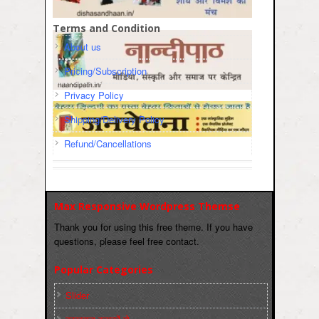
Terms and Condition
About us
Pricing/Subscription
Privacy Policy
Shipping/Delivery Policy
Refund/Cancellations
Max Responsive Wordpress Themse
Thank you for using this free theme. If you have
questions, please feel free contact.
Popular Categories
Slider