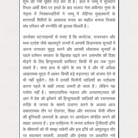
शुरू की गयी मुहिम तेज़ कर दी है। हाल में जम्मू में सुजवान
स्थित आर्मी कैम्प पर हमले के बाद भाजपा नेता कविन्दर गुप्ता के
नेतृत्व में निक्करधारियों ने जम्मू में रोहिंग्या मुसलमानों के
शरणार्थी शिविरों के आसपास तनाव का माहौल बनाया जिससे
संघ परिवार की रणनीति की झलक मिलती है।
उपरोक्त घटनाक्रमों से स्पष्ट है कि कर्नाटक, राजस्थान और
मध्य प्रदेश जैसे महत्वपूर्ण राज्यों में आगामी विधानसभा चुनावों में
अपना जनाधार सुदृढ़ करने और आगामी लोकसभा चुनावों से
पहले वर्तमान सरकार के ख़ि‍लाफ़ बढ़ते जन असन्तोष की दिशा
मोड़ने के लिए हिन्दुत्ववादी फ़ासिस्ट किसी भी हद तक गुज़र
सकते हैं। सत्ता हाथ से खोने के भय से वे और भी अधिक
आक्रामक मुद्रा में आकर किसी बड़े षड्यन्त्र को अंजाम देने से
भी नहीं चूकेंगे। ऐसे में उनकी घिनौनी साज़ि‍शों का पर्दाफ़ाश
करना पहले से कहीं ज़्यादा ज़रूरी हो जाता है। लेकिन यह
पर्याप्त नहीं है। साम्प्रदायिक नफ़रत और अन्धराष्ट्रवाद की
आग में देश को झोंकने की हिन्दुत्ववादी साज़ि‍शों को रचनात्मक
तरीक़े से जनता के सामने उजागर करने के अलावा आज
सकारात्मक तौर पर रोज़गार, शिक्षा और स्वास्थ्य जैसी जीवन
की बुनियादी ज़रूरतों के आधार पर आन्दोलन संगठित करने की
सख़्त ज़रूरत है। इस प्रक्रिया में जनता वर्तमान पूँजीवादी ढाँचे
के सीमान्तों को भी समझ सकेगी और इस ढाँचे को आमूलचूल तौर
पर बदलकर बराबरी, आज़ादी और इंसाफ़ पर आधारित नये