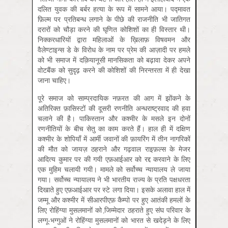
दलित युवक की बर्बर हत्या के रूप में सामने आया। पद्मावत
फ़िल्म पर प्रतिबन्ध लगाने के पीछे की राजनीति भी जातिगत
दरारों को चौड़ा करने की घृणित कोशिशों का ही विस्तार थी।
निक्करधारियों द्वारा महिलाओं के ख़ि‍लाफ़ विषवमन और
वैलेण्टाइन्स डे के विरोध के नाम पर प्रेम की आज़ादी पर हमले
को भी समाज में दक़ि‍यानूसी मानसिकता को बढ़ावा देकर अपने
वोटबैंक को सुदृढ़ करने की कोशिशों की निरन्तरता में ही देखा
जाना चाहिए।
पूरे समाज को साम्प्रदायिक नफ़रत की आग में झोंकने के
अतिरिक्त फ़ासिस्टों की दूसरी रणनीति अन्धराष्ट्रवाद की हवा
चलाने की है। पाकिस्तान और कश्मीर के मसले इन दोनों
रणनीतियों के बीच सेतु का काम करते हैं। हाल ही में दक्षिण
कश्मीर के शोपियाँ में आर्मी जवानों की फ़ायरिंग में तीन नागरिकों
की मौत को जायज़ ठहराने और गढ़वाल राइफ़ल्स के मेजर
आदित्य कुमार पर की गयी एफ़आईआर को रद्द करवाने के लिए
एक मुहिम चलायी गयी। मामले को सर्वोच्च न्यायालय ले जाया
गया। सर्वोच्च न्यायालय ने भी भारतीय राज्य के प्रति पक्षधरता
दिखाते हुए एफ़आईआर पर स्टे लगा दिया। इसके अलावा हाल में
जम्मू और कश्मीर में सीआरपीएफ़ कैम्पों पर हुए आतंकी हमलों के
लिए रोहिंग्या मुसलमानों को जि़म्मेदार ठहराते हुए संघ परिवार के
लग्गू-भग्गुओं ने रोहिंग्या मुसलमानों को भारत से खदेड़ने के लिए