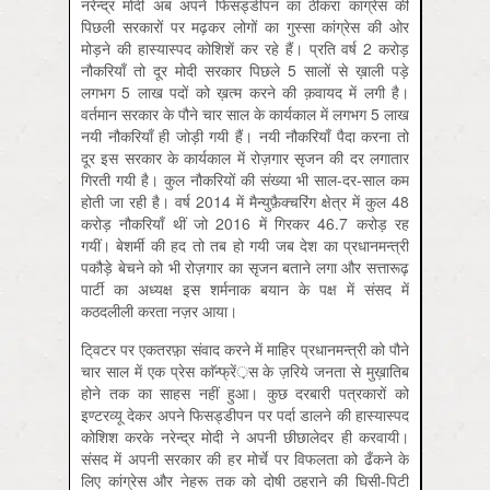
नरेन्द्र मोदी अब अपने फिसड्डीपन का ठीकरा कांग्रेस की
पिछली सरकारों पर मढ़कर लोगों का गुस्सा कांग्रेस की ओर
मोड़ने की हास्यास्पद कोशिशें कर रहे हैं। प्रति वर्ष 2 करोड़
नौकरियाँ तो दूर मोदी सरकार पिछले 5 सालों से ख़ाली पड़े
लगभग 5 लाख पदों को ख़त्म करने की क़वायद में लगी है।
वर्तमान सरकार के पौने चार साल के कार्यकाल में लगभग 5 लाख
नयी नौकरियाँ ही जोड़ी गयी हैं। नयी नौकरियाँ पैदा करना तो
दूर इस सरकार के कार्यकाल में रोज़गार सृजन की दर लगातार
गिरती गयी है। कुल नौकरियों की संख्या भी साल-दर-साल कम
होती जा रही है। वर्ष 2014 में मैन्युफ़ैक्चरिंग क्षेत्र में कुल 48
करोड़ नौकरियाँ थीं जो 2016 में गिरकर 46.7 करोड़ रह
गयीं। बेशर्मी की हद तो तब हो गयी जब देश का प्रधानमन्त्री
पकौड़े बेचने को भी रोज़गार का सृजन बताने लगा और सत्तारूढ़
पार्टी का अध्यक्ष इस शर्मनाक बयान के पक्ष में संसद में
कठदलीली करता नज़र आया।
टि्वटर पर एकतरफ़़ा संवाद करने में माहिर प्रधानमन्त्री को पौने
चार साल में एक प्रेस काॅन्फ्रें़स के ज़रिये जनता से मुख़ातिब
होने तक का साहस नहीं हुआ। कुछ दरबारी पत्रकारों को
इण्टरव्यू देकर अपने फिसड्डीपन पर पर्दा डालने की हास्यास्पद
कोशिश करके नरेन्द्र मोदी ने अपनी छीछालेदर ही करवायी।
संसद में अपनी सरकार की हर मोर्चे पर विफलता को ढँकने के
लिए कांग्रेस और नेहरू तक को दोषी ठहराने की घिसी-पिटी