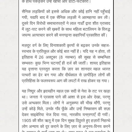
के हाथ पकड़कर उन्हें खींचा और डाँटा-फटकारा।
सैनिक लड़कियों को इससे अधिक और कोई हानि नहीं पहुँचाई
गयी, यद्यपि बाद में एक सैनिक लड़की ने आत्महत्या कर ली।
दूसरे दिन विरोधी समाचारपत्रों ने लाल गार्डों द्वारा शीत प्रासाद
में लूट-पाट करने की ख़बरों के साथ महिला बटालियन के विरुद्ध
जघन्य अत्याचार करने की मनगढ़न्त कहानियाँ प्रकाशित कीं।
मज़दूर वर्ग के लिए विनाशकारी कृत्यों से बढ़कर उनके सहज-
स्वभाव के प्रतिकूल और कोई बात नहीं है। यदि यह न होता, तो
इतिहास में 26 अक्टूबर (8 नवम्बर) की सुबह से सम्बन्धित
सम्भवतः कुछ भिन्न घटनाएँ ही दर्ज की जातीं। शायद इतिहास
यह वृत्तान्त प्रस्तुत करता कि ज़ार का शानदार महल ध्वस्त
पत्थरों का ढेर बन गया और दीर्घकाल से उत्पीड़ित लोगों की
प्रतिहिंसा के फलस्वरूप आग की लपटों में राख होकर रह गया।
यह निष्ठुर और हृदयहीन महल एक सदी से नेवा के तट पर खड़ा
था। जनता ने प्रकाश पाने की आशा से इस ओर देखा, परन्तु
उसे अन्धकार मिला। लोगों ने अनुकम्पा की भीख माँगी, परन्तु
उन्हें कोड़े मिले, उनके गाँव फूँके और उन्हें निष्कासन की सज़ा
देकर साइबेरिया भेज दिया गया, नारकीय यन्त्रणाएँ दी गयीं।
1905 की शीत ऋतु में एक दिन सुबह ठिठुरते हुए हज़ारों निहत्थे
लोग अन्याय को दूर कराने के लिए ज़ार से अनुनय-विनय करने