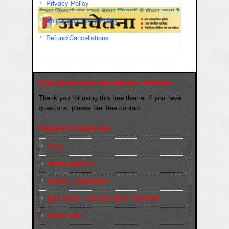
Privacy Policy
Shipping/Delivery Policy
Refund/Cancellations
Max Responsive Wordpress Themse
Thank you for using this free theme. If you have
questions, please feel free contact.
Popular Categories
Slider
कारख़ाना इलाक़ों से
फ़ासीवाद / साम्‍प्रदायिकता
बुर्जुआ जनवाद – दमन तंत्र, पुलिस, न्‍यायपालिका
संघर्षरत जनता