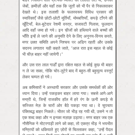
जेबों, क़मीज़ों और यहाँ तक कि जूतों को भी पैर से निकलवाकर
देखते थे। इस तलाशी के फलस्वरूप विविध प्रकार की
स्मारिकाएँ जैसे छोटी-छोटी मूर्तियाँ, मोमबत्तियाँ, कपड़े टाँगने की
खूँटियाँ, बेल-बूटेदार रेशमी वस्त्र, सजावटी गिलास, फूलदान
आदि वहाँ जमा हो गये। इन च़ीजों को हथियाने वाले बच्चों की
भाँति इन्हें ले जाने की अनुमति देने के लिए अनुनय-विनय करते,
मगर उक्त समिति अपने निश्चय पर अडिग रहती और उसके
सदस्य लगातार यही कहते जाते, ”आज रात इस महल से कोई
भी चीज़ बाहर नहीं जायेगी।”
और उस रात लाल गार्डों द्वारा रक्षित महल से कोई कुछ भी बाहर
न ले जा सका, गोकि चोर-लुटेरे बाद में बहुत-सी बहुमूल्य वस्तुएँ
लेकर चम्पत हो गये।
अब कमिसारों ने अस्थायी सरकार और उसके समर्थकों की ओर
ध्यान दिया। उन्हें पकड़कर बाहर लाया गया। सबसे आगे-आगे
मन्त्री थे, जिन्हें राजकीय हाॅल में हरे रंग के ऊनी कपड़े से
सज्जित मेज़ के चारों ओर बैठे पकड़ा गया था। वे चुपचाप
पंक्तिबद्ध बाहर निकले। भीतर जो भीड़ रह गयी थी, उसने न तो
एक शब्द कहा और न इनका मज़ाक़ उड़ाया। मगर बाहर जब एक
नौसैनिक ने मोटरगाड़ी लाने को कहा, तो एकत्र भीड़ ने भयभीत
मन्त्रियों को धकियाते हुए ज़ोरों से चिल्लाकर कहा, ”उन्हें पैदल