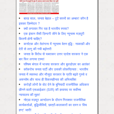
बारह साल, जनता बेहाल – टूटे सपनों का अम्बार! कौन है
इसका ज़िम्मेदार ?
क्यों लगातार गिर रहा है भारतीय रुपया?
एक इंसान जैसी ज़िन्दगी जीने के लिए न्यूनतम मज़दूरी
कितनी होनी चाहिए?
कर्नाटक और तेलंगाना में न्यूनतम वेतन वृद्धि : नाकाफ़ी और
देरी से लागू की गयी बढ़ोत्तरी
जनता के विरोध से घबराकर उत्तर प्रदेश सरकार ने एक
बार फिर लगाया एस्मा!
पश्चिम बंगाल में भाजपा सरकार और बुलडोज़र का आतंक!
कॉकरोच जनता पार्टी और उसकी लोकप्रियता : भारतीय
जनता में व्‍यवस्‍था और मौजूदा सरकार के प्रति बढ़ते गुस्‍से व
असन्‍तोष और साथ ही विकल्‍पहीनता की अभिव्‍यक्ति
करोड़ों लोगों के वोट देने के बुनियादी राजनीतिक अधिकार
छीनने वाली एसआईआर (SIR) की क़वायद पर सर्वोच्च
न्यायालय की मुहर!
नोएडा मज़दूर आन्दोलन के दौरान गिरफ़्तार राजनीतिक
कार्यकर्ताओं, बुद्धिजीवियों, छात्रों-कलाकारों का दमन व ‘विच
हण्ट’ जारी!