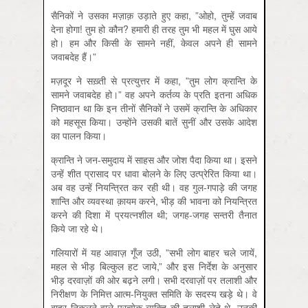
सैनिकों ने उसका मज़ाक़ उड़ाते हुए कहा, ”ओहो, तुम्हें जवाब
देना होगा! तुम हो कौन? हमारी ही तरह तुम भी महल में घुस आये
हो। हम और किसी के सामने नहीं, केवल अपने ही सामने
जवाबदेह हैं।”
मज़दूर ने सख़्ती से प्रत्युत्तर में कहा, ”तुम लोग क्रान्ति के
सामने जवाबदेह हो।” वह अपने कर्तव्य के प्रति इतना अधिक
निष्ठावान था कि इन तीनों सैनिकों ने उसमें क्रान्ति के अधिकार
को महसूस किया। उन्होंने उसकी बातें सुनीं और उसके आदेश
का पालन किया।
क्रान्ति ने जन-समुदाय में साहस और जोश पैदा किया था। इसने
उन्हें शीत प्रासाद पर धावा बोलने के लिए उत्प्रेरित किया था।
अब वह उन्हें नियन्त्रित कर रही थी। वह गुल-गपाड़े की जगह
शान्ति और व्यवस्था क़ायम करने, भीड़ की भावना को नियन्त्रित
करने की दिशा में प्रयत्नशील थी; जगह-जगह सन्तरी तैनात
किये जा रहे थे।
गलियारों में यह आवाज़ गूँज उठी, ”सभी लोग बाहर चले जायें,
महल से भीड़ बिल्कुल हट जाये,” और इस निर्देश के अनुसार
भीड़ दरवाज़ों की ओर बढ़ने लगी। सभी दरवाज़ों पर तलाशी और
निरीक्षण के निमित्त आत्म-नियुक्त समिति के सदस्य खड़े थे। वे
बाहर निकलने वाले प्रत्येक व्यक्ति की तलाशी लेते थे, उनकी