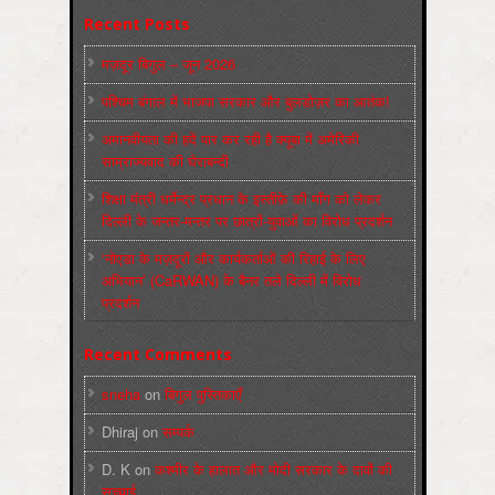
Recent Posts
मज़दूर बिगुल – जून 2026
पश्चिम बंगाल में भाजपा सरकार और बुलडोज़र का आतंक!
अमानवीयता की हदें पार कर रही है क्यूबा में अमेरिकी
साम्राज्यवाद की घेराबन्दी
शिक्षा मंत्री धर्मेन्द्र प्रधान के इस्तीफ़े की माँग को लेकर
दिल्ली के जन्तर-मन्तर पर छात्रों-युवाओं का विरोध प्रदर्शन
‘नोएडा के मज़दूरों और कार्यकर्ताओं की रिहाई के लिए
अभियान’ (CaRWAN) के बैनर तले दिल्ली में विरोध
प्रदर्शन
Recent Comments
sneha
on
बिगुल पुस्तिकाएँ
Dhiraj
on
सम्पर्क
D. K
on
कश्मीर के हालात और मोदी सरकार के दावों की
सच्चाई