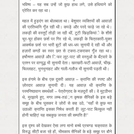
भविष्य – यह सब उन्हें जो कुछ हाथ लगे, उसे हथियाने को
प्रेरित कर रहा था।
महल में हुड़दंग का बोलबाला था। बेशुमार व्यक्तियों की आवाज़ों
की प्रतिध्वनि गूँज रही थी। कपड़े और परदे फाड़े जा रहे थे।
लकड़ी की वस्तुएँ तोड़ी जा रही थीं, टूटी खिड़कियांे के शीशे
चूर-चूर होकर फ़र्श पर गिर रहे थे, लकड़ी के चित्रकारी-युक्त
आकर्षक फ़र्श पर भारी बूटों की धप-धप सुनायी दे रही थी और
हज़ारों कण्ठों का स्वर छत से टकरा-टकराकर गूँज रहा था।
हर्षोन्मत्त आवाज़ें और ि‍फर लूट-पाट की वस्तुओं के बँटवारे के
प्रश्न पर वाग्युद्ध भी सुनायी देता। खरखरी-फटी आवाज़ें, चीख़-
चिल्लाहट, भुनभुनाहट और गाली-गलौज भी सुनायी पड़ती थी।
इस हंगामे के बीच एक दूसरी आवाज़ – क्रान्ति की स्पष्ट और
ज़ोरदार आवाज़ सुनायी दी। यह आवाज़ थी क्रान्ति के
परमनिष्ठावान समर्थकों – पेत्रोग्राद के मज़दूरों की। वे मुट्ठीभर
थे, मुरझाये हुए, मगर लम्ब-तडं़ग कृषक सैनिकों के इस बड़े
समूह के बीच घुसकर वे ज़ोरों से कह उठे, ”यहाँ से कुछ मत
उठाओ! क्रान्ति इसका निषेध करती है! लूट-पाट बिल्कुल नहीं
होनी चाहिए! यह सबकुछ जनता की सम्पत्ति है!”
इस दृश्य को देखकर ऐसा लगा मानो बच्चे प्रचण्ड चक्रवात के
विरुद्ध सीटी बजा रहे हों, भीमकाय सैनिकों के बड़े समूह पर बौने