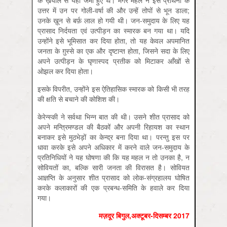
के ख़याल से यहाँ जमा हुए थे। मगर महल ने इस प्रार्थना के
उत्तर में उन पर गोली-वर्षा की और उन्हें तोपों से भून डाला;
उनके ख़ून से बर्फ़ लाल हो गयी थी। जन-समुदाय के लिए यह
प्रासाद निर्दयता एवं उत्पीड़न का स्मारक बन गया था। यदि
उन्होंने इसे भूमिसात कर दिया होता, तो यह केवल अपमानित
जनता के ग़ुस्से का एक और दृष्टान्त होता, जिसने सदा के लिए
अपने उत्पीड़न के घृणास्पद प्रतीक को मिटाकर आँखों से
ओझल कर दिया होता।
इसके विपरीत, उन्होंने इस ऐतिहासिक स्मारक को किसी भी तरह
की क्षति से बचाने की कोशिश की।
केरेन्स्की ने सर्वथा भिन्न बात की थी। उसने शीत प्रासाद को
अपने मन्त्रिमण्डल की बैठकों और अपनी रिहायश का स्थान
बनाकर इसे मुठभेड़ों का केन्द्र बना दिया था। परन्तु इस पर
धावा करके इसे अपने अधिकार में करने वाले जन-समुदाय के
प्रतिनिधियों ने यह घोषणा की कि यह महल न तो उनका है, न
सोवियतों का, बल्कि सारी जनता की विरासत है। सोवियत
आज्ञप्ति के अनुसार शीत प्रासाद को लोक-संग्रहालय घोषित
करके कलाकारों की एक प्रबन्ध-समिति के हवाले कर दिया
गया।
मज़दूर बिगुल,अक्‍टूबर-दिसम्‍बर 2017