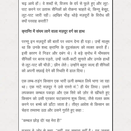
चढ़ आये हों। वे शब्दों से, विजय के दर्प से फूले हुए और लूट-
पाट करने पर उतारू सैनिकों को रोकना चाहते थे, किन्तु बेसूूद,
लूट-पाट जारी रही। आखि़र भीड़ थोड़े मज़दूरों के विरोध की
क्यों परवाह करती?
क्रान्ति में संयम लाने वाला मज़दूर वर्ग का हाथ
परन्तु इन मज़दूरों की बातों पर ध्यान देना ही पड़ा। उन्हें मालूम
था कि उनके शब्द क्रान्ति के दृढ़संकल्प को व्यक्त करते हैं।
इसी कारण वे निडर और दबंग थे। वे बड़े क्रोध में भीमकाय
सैनिकों पर बरस पड़ते, उन्हें जली-कटी सुनाते और उनके हाथों
से लूट-पाट की चीज़ें़ छीन लेते। उन्होंने बहुत जल्द ही सैनिकों
को अपनी सफ़ाई देने की स्थिति में डाल दिया।
एक लम्ब-तड़ंग किसान एक भारी ऊनी कम्बल लिये भागा जा रहा
था। एक नाटे मज़दूर ने उसे रास्ते मंे ही घेर लिया। उसने
लपककर कम्बल पकड़ा और एक सिरे को ज़ोर से खींचते हुए
किसान को उसी प्रकार फटकारना शुरू किया, जैसे ग़लत काम
करने पर बच्चे को डाँटा जाता है। तीव्र आवेश से किसान का
चेहरा तमतमा उठा और उसने गुर्राते हुए कहा :
”कम्बल छोड़ दो! यह मेरा है!”
मज़दूर ने ज़ोर से कहा, ”नहीं, यह तुम्हारा नहीं है। यह जनता