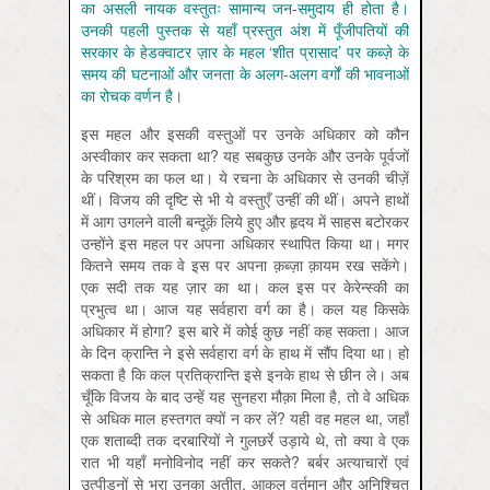
का असली नायक वस्तुतः सामान्य जन-समुदाय ही होता है।
उनकी पहली पुस्तक से यहाँ प्रस्तुत अंश में पूँजीपतियों की
सरकार के हेडक्वाटर ज़ार के महल ‘शीत प्रासाद’ पर कब्ज़े के
समय की घटनाओं और जनता के अलग-अलग वर्गों की भावनाओं
का रोचक वर्णन है।
इस महल और इसकी वस्तुओं पर उनके अधिकार को कौन
अस्वीकार कर सकता था? यह सबकुछ उनके और उनके पूर्वजों
के परिश्रम का फल था। ये रचना के अधिकार से उनकी चीज़ें
थीं। विजय की दृष्टि से भी ये वस्तुएँ उन्हीं की थीं। अपने हाथों
में आग उगलने वाली बन्दूक़ें लिये हुए और हृदय में साहस बटोरकर
उन्होंने इस महल पर अपना अधिकार स्थापित किया था। मगर
कितने समय तक वे इस पर अपना क़ब्ज़ा क़ायम रख सकेंगे।
एक सदी तक यह ज़ार का था। कल इस पर केरेन्स्की का
प्रभुत्व था। आज यह सर्वहारा वर्ग का है। कल यह किसके
अधिकार में होगा? इस बारे में कोई कुछ नहीं कह सकता। आज
के दिन क्रान्ति ने इसे सर्वहारा वर्ग के हाथ में सौंप दिया था। हो
सकता है कि कल प्रतिक्रान्ति इसे इनके हाथ से छीन ले। अब
चूँकि विजय के बाद उन्हें यह सुनहरा मौक़ा मिला है, तो वे अधिक
से अधिक माल हस्तगत क्यों न कर लें? यही वह महल था, जहाँ
एक शताब्दी तक दरबारियों ने गुलछर्रे उड़ाये थे, तो क्या वे एक
रात भी यहाँ मनोविनोद नहीं कर सकते? बर्बर अत्याचारों एवं
उत्पीड़नों से भरा उनका अतीत, आकुल वर्तमान और अनिश्चित