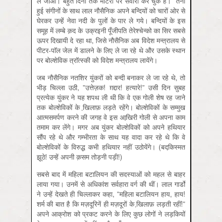
ले जाओ। बहुत दिनों तक मोटरों पर सवारी कर चुके हैं।” तनी
हुई संगीनों के साथ लाल नौसैनिक अपने बन्दियों को चारों ओर से
घेरकर उन्हें नेवा नदी के पुलों के पार ले गये। बन्दियों के इस
समूह में लम्बे क़द के उक्रइनी पूँजीपति तेरेश्चेन्को का सिर सबसे
ऊपर दिखायी दे रहा था, जिसे नौसैनिक अब विदेश मन्त्रालय से
पीटर-पाॅल जेल में डालने के लिए ले जा रहे थे और उसके स्थान
पर बोल्शेविक त्राॅत्स्की को विदेश मन्त्रालय लायेंगे।
जब नौसैनिक नतशिर युंकरों को बन्दी बनाकर ले जा रहे थे, तो
भीड़ चिल्ला उठी, ”उत्तेज़क! ग़द्दार! हत्यारे!” उसी दिन सुबह
प्रत्येक युंकर ने यह शपथ ली थी कि वे एक गोली शेष रह जाने
तक बोल्शेविकों के खि़लाफ़ लड़ते रहेंगे। बोल्शेविकों के सम्मुख
आत्मसमर्पण करने की जगह वे इस आखि़री गोली से अपना काम
तमाम कर लेंगे। मगर अब युंकर बोल्शेविकों को अपने हथियार
सौंप रहे थे और गम्भीरता के साथ यह वादा कर रहे थे कि वे
बोल्शेविकों के विरुद्ध कभी हथियार नहीं उठोयेंगे। (बदकि़स्मत
झूठे! उन्हें अपनी क़सम तोड़नी पड़ी!)
सबसे बाद में महिला बटालियन की सदस्याओं को महल से बाहर
लाया गया। उनमें से अधिकांश सर्वहारा वर्ग की थीं। लाल गार्डों
ने उन्हें देखते ही चिल्लाकर कहा, ”महिला बटालियन हाय, हाय!
शर्म की बात है कि मज़दूरिनें ही मज़दूरों के खि़लाफ़ लड़ती रहीं!”
अपने आक्रोश को प्रकट करने के लिए कुछ लोगों ने लड़कियों