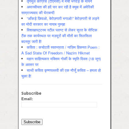
तृणमूल काँग्रेस (टीएमसी) में मची भगदड़ के मायने
अमानवीयता की हदें पार कर रही है क्यूबा में अमेरिकी
साम्राज्यवाद की घेराबन्दी
“आँकड़े छिपाओ, बेरोज़गारी भगाओ!” बेरोज़गारी से लड़ने
का मोदी सरकार का नायाब नुस्ख़ा
विशाखापट्टनम स्टील प्लाण्ट से लेकर सूरत के सेप्टिक
टैंक तक कार्यस्थल पर मज़दूरों की मौतों का सिलसिला
बदस्तूर जारी है!
कविता : कचोटती स्वतन्त्रता / नाज़िम हिकमत Poem :
A Sad State Of Freedom / Nazim Hikmet
महान साहित्यकार मक्सिम गोर्की के स्मृति दिवस (18 जून)
के अवसर पर
साथी कविता कृष्णपल्लवी की एक मौजूँ कविता – हमला हो
चुका है!
Subscribe
Email: