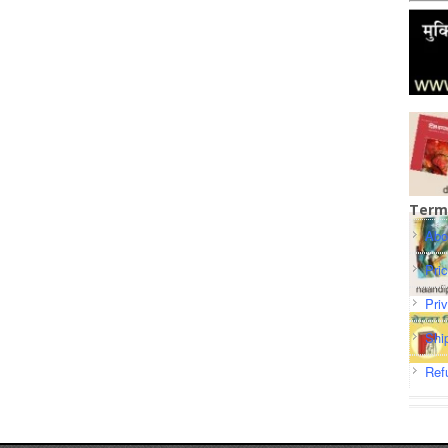
Term
Abo
Pri
Pri
Shi
Ref