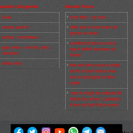
opular Categories
Recent Posts
Slider
मज़दूर बिगुल – जून 2026
कारख़ाना इलाक़ों से
पश्चिम बंगाल में भाजपा सरकार और
बुलडोज़र का आतंक!
फ़ासीवाद / साम्‍प्रदायिकता
अमानवीयता की हदें पार कर रही है
बुर्जुआ जनवाद – दमन तंत्र, पुलिस,
क्यूबा में अमेरिकी साम्राज्यवाद की
न्‍यायपालिका
घेराबन्दी
संघर्षरत जनता
शिक्षा मंत्री धर्मेन्द्र प्रधान के इस्तीफ़े
की माँग को लेकर दिल्ली के जन्तर-
मन्तर पर छात्रों-युवाओं का विरोध
प्रदर्शन
‘नोएडा के मज़दूरों और कार्यकर्ताओं की
रिहाई के लिए अभियान’ (CaRWAN)
के बैनर तले दिल्ली में विरोध प्रदर्शन
मज़दूर बिगुल
Powered by
WordPress
Max M