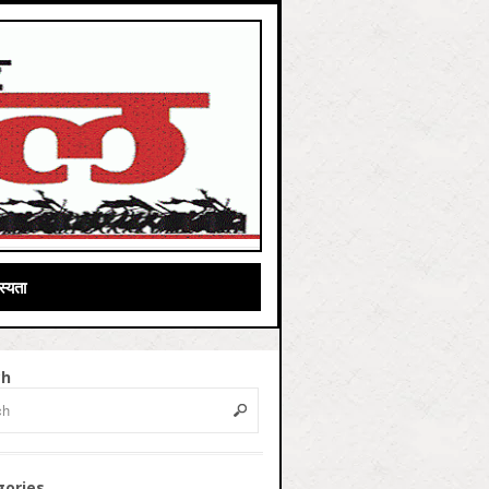
्यता
ch
gories