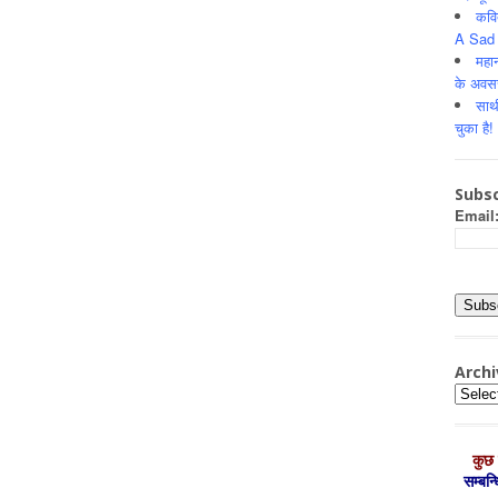
कवि
A Sad 
महान
के अवस
साथ
चुका है!
Subsc
Email
Archi
Archiv
कुछ 
सम्‍बन