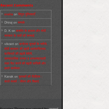
Recent Comments
sneha
on
बिगुल पुस्तिकाएँ
Dhiraj
on
सम्पर्क
D. K
on
कश्मीर के हालात और मोदी
सरकार के दावों की सच्चाई
vikrant
on
कर्नाटक चुनावों के नतीजे,
मोदी सरकार की बढ़ती अलोकप्रियता,
फ़ासिस्टों की बढ़ती बेचैनी,
साम्प्रदायिक उन्माद व अन्धराष्ट्रवादी
लहर पैदा करने की बढ़ती साज़िशें और
हमारे कार्यभार
Kanak
on
पुस्‍तकों की पीडीएफ :
कार्ल मार्क्‍स : जीवन और शिक्षाएं
agazine Theme was created by