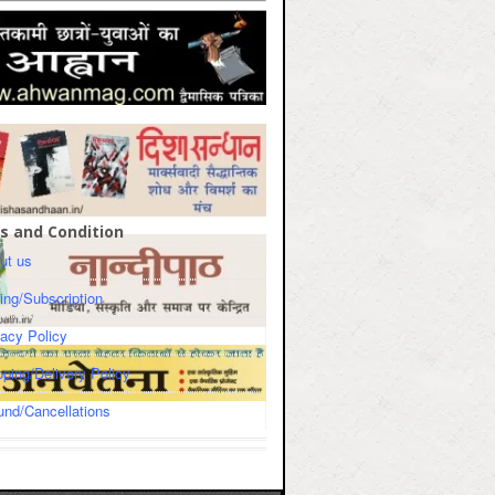
s and Condition
ut us
cing/Subscription
vacy Policy
pping/Delivery Policy
und/Cancellations