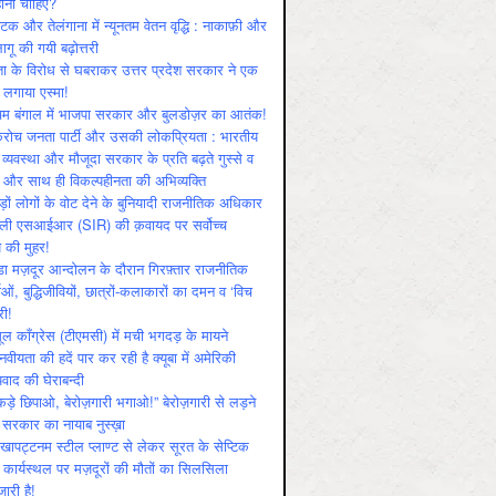
ोनी चाहिए?
ाटक और तेलंगाना में न्यूनतम वेतन वृद्धि : नाकाफ़ी और
लागू की गयी बढ़ोत्तरी
ा के विरोध से घबराकर उत्तर प्रदेश सरकार ने एक
 लगाया एस्मा!
चिम बंगाल में भाजपा सरकार और बुलडोज़र का आतंक!
रोच जनता पार्टी और उसकी लोकप्रियता : भारतीय
 व्‍यवस्‍था और मौजूदा सरकार के प्रति बढ़ते गुस्‍से व
ष और साथ ही विकल्‍पहीनता की अभिव्‍यक्ति
़ों लोगों के वोट देने के बुनियादी राजनीतिक अधिकार
ाली एसआईआर (SIR) की क़वायद पर सर्वोच्च
य की मुहर!
डा मज़दूर आन्दोलन के दौरान गिरफ़्तार राजनीतिक
ताओं, बुद्धिजीवियों, छात्रों-कलाकारों का दमन व ‘विच
री!
ूल काँग्रेस (टीएमसी) में मची भगदड़ के मायने
वीयता की हदें पार कर रही है क्यूबा में अमेरिकी
यवाद की घेराबन्दी
कड़े छिपाओ, बेरोज़गारी भगाओ!” बेरोज़गारी से लड़ने
 सरकार का नायाब नुस्ख़ा
खापट्टनम स्टील प्लाण्ट से लेकर सूरत के सेप्टिक
 कार्यस्थल पर मज़दूरों की मौतों का सिलसिला
जारी है!