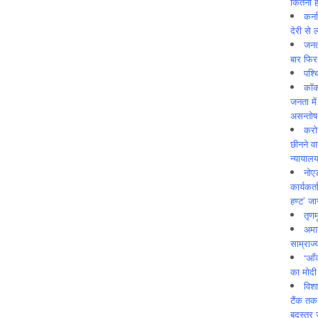
कितनी ह
कर्न
देरी से 
जनत
बार फिर
पश्
कॉक
जनता में
असन्‍तो
करोड
छीनने व
न्यायाल
नोए
कार्यकर्
हण्ट’ जा
तृणम
अमान
साम्राज्
“आँ
का मोदी
विशा
टैंक तक
बदस्तूर 