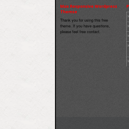
Max Responsive Wordpress
P
Themse
Thank you for using this free
theme. If you have questions,
please feel free contact.