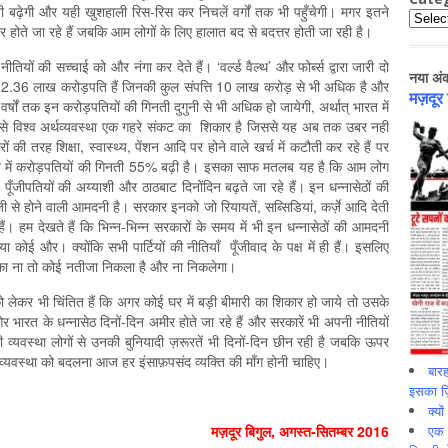
ी बढ़ेगी और यही खुशहाली रिस-रिस कर निचलें वर्गों तक भी पहुँचेगी। मगर इतने
Catego
ोते जा रहे हैं जबकि आम लोगों के लिए हालात बद से बदत्तर होती जा रही है।
ीतियों की सच्चाई को और नंगा कर देते हैं। ‘वर्ल्ड वैल्थ’ और फोर्ब्स द्वारा जारी दो
नया अं
 कुल 2.36 लाख करोड़पति हैं जिनकी कुल संपत्ति 10 लाख करोड़ से भी अधिक है और
मज़दूर
वर्षों तक इन करोड़पतियों की गिनती दुगुनी से भी अधिक हो जायेगी, अर्थात् भारत में
विश्व अर्थव्यवस्था एक गहरे संकट का शिकार है जिससे यह अब तक उबर नहीं
 की तरह शिक्षा, स्वास्थ्य, पेंशन आदि पर होने वाले खर्च में कटौती कर रहे हैं पर
में करोड़पतियों की गिनती 55% बढ़ी है। इसका साफ मतलब यह है कि आम लोग
ूँजीपतियों की अय्याशी और ठाठबाट दिनोंदिन बढ़ते जा रहे हैं। इन धन्नासेठों की
ज़ी से होने वाली आमदनी है। सरकार इनको जो रियायतें, सब्सिडियां, कर्ज़े आदि देती
 हैं। हम देखते हैं कि भिन्न-भिन्न सरकारों के समय में भी इन धन्नासेठों की आमदनी
या कोई और। क्योंकि सभी पार्टियों की नीतियाँ पूँजीवाद के पक्ष में ही हैं। इसलिए
ने का ना तो कोई नतीजा निकला है और ना निकलेगा।
 लेकर भी चिंतित हैं कि अगर कोई घर में बड़ी बीमारी का शिकार हो जाये तो उसके
र भारत के धन्नासेठ दिनों-दिन अमीर होते जा रहे हैं और सरकारें भी अपनी नीतियों
दी व्यवस्था लोगों से उनकी बुनियादी ज़रूरतें भी दिनों-दिन छीन रही है जबकि ऊपर
ही व्यवस्था को बदलना आज हर इंसाफ़पसंद व्यक्ति की माँग होनी चाहिए।
बारह
इसका ज़ि
क्यो
एक इ
मज़दूर बिगुल, अगस्‍त-सितम्‍बर 2016