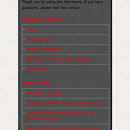
Thank you for using this free theme. If you have
questions, please feel free contact.
Popular Categories
Slider
कारख़ाना इलाक़ों से
फ़ासीवाद / साम्‍प्रदायिकता
बुर्जुआ जनवाद – दमन तंत्र, पुलिस, न्‍यायपालिका
संघर्षरत जनता
Recent Posts
मज़दूर बिगुल – जून 2026
पश्चिम बंगाल में भाजपा सरकार और बुलडोज़र का आतंक!
अमानवीयता की हदें पार कर रही है क्यूबा में अमेरिकी
साम्राज्यवाद की घेराबन्दी
शिक्षा मंत्री धर्मेन्द्र प्रधान के इस्तीफ़े की माँग को लेकर