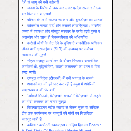
देरी से लागू की गयी बढ़ोत्तरी
जनता के विरोध से घबराकर उत्तर प्रदेश सरकार ने एक
बार फिर लगाया एस्मा!
पश्चिम बंगाल में भाजपा सरकार और बुलडोज़र का आतंक!
कॉकरोच जनता पार्टी और उसकी लोकप्रियता : भारतीय
जनता में व्‍यवस्‍था और मौजूदा सरकार के प्रति बढ़ते गुस्‍से व
असन्‍तोष और साथ ही विकल्‍पहीनता की अभिव्‍यक्ति
करोड़ों लोगों के वोट देने के बुनियादी राजनीतिक अधिकार
छीनने वाली एसआईआर (SIR) की क़वायद पर सर्वोच्च
न्यायालय की मुहर!
नोएडा मज़दूर आन्दोलन के दौरान गिरफ़्तार राजनीतिक
कार्यकर्ताओं, बुद्धिजीवियों, छात्रों-कलाकारों का दमन व ‘विच
हण्ट’ जारी!
तृणमूल काँग्रेस (टीएमसी) में मची भगदड़ के मायने
अमानवीयता की हदें पार कर रही है क्यूबा में अमेरिकी
साम्राज्यवाद की घेराबन्दी
“आँकड़े छिपाओ, बेरोज़गारी भगाओ!” बेरोज़गारी से लड़ने
का मोदी सरकार का नायाब नुस्ख़ा
विशाखापट्टनम स्टील प्लाण्ट से लेकर सूरत के सेप्टिक
टैंक तक कार्यस्थल पर मज़दूरों की मौतों का सिलसिला
बदस्तूर जारी है!
कविता : कचोटती स्वतन्त्रता / नाज़िम हिकमत Poem :
A Sad State Of Freedom / Nazim Hikmet