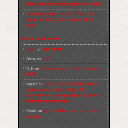
दिल्ली के जन्तर-मन्तर पर छात्रों-युवाओं का विरोध प्रदर्शन
‘नोएडा के मज़दूरों और कार्यकर्ताओं की रिहाई के लिए
अभियान’ (CaRWAN) के बैनर तले दिल्ली में विरोध
प्रदर्शन
Recent Comments
sneha
on
बिगुल पुस्तिकाएँ
Dhiraj
on
सम्पर्क
D. K
on
कश्मीर के हालात और मोदी सरकार के दावों की
सच्चाई
vikrant
on
कर्नाटक चुनावों के नतीजे, मोदी सरकार की
बढ़ती अलोकप्रियता, फ़ासिस्टों की बढ़ती बेचैनी,
साम्प्रदायिक उन्माद व अन्धराष्ट्रवादी लहर पैदा करने की
बढ़ती साज़िशें और हमारे कार्यभार
Kanak
on
पुस्‍तकों की पीडीएफ : कार्ल मार्क्‍स : जीवन
और शिक्षाएं