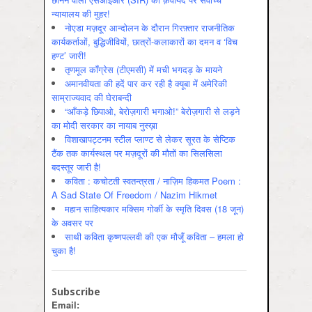
न्यायालय की मुहर!
नोएडा मज़दूर आन्दोलन के दौरान गिरफ़्तार राजनीतिक
कार्यकर्ताओं, बुद्धिजीवियों, छात्रों-कलाकारों का दमन व ‘विच
हण्ट’ जारी!
तृणमूल काँग्रेस (टीएमसी) में मची भगदड़ के मायने
अमानवीयता की हदें पार कर रही है क्यूबा में अमेरिकी
साम्राज्यवाद की घेराबन्दी
“आँकड़े छिपाओ, बेरोज़गारी भगाओ!” बेरोज़गारी से लड़ने
का मोदी सरकार का नायाब नुस्ख़ा
विशाखापट्टनम स्टील प्लाण्ट से लेकर सूरत के सेप्टिक
टैंक तक कार्यस्थल पर मज़दूरों की मौतों का सिलसिला
बदस्तूर जारी है!
कविता : कचोटती स्वतन्त्रता / नाज़िम हिकमत Poem :
A Sad State Of Freedom / Nazim Hikmet
महान साहित्यकार मक्सिम गोर्की के स्मृति दिवस (18 जून)
के अवसर पर
साथी कविता कृष्णपल्लवी की एक मौजूँ कविता – हमला हो
चुका है!
Subscribe
Email: