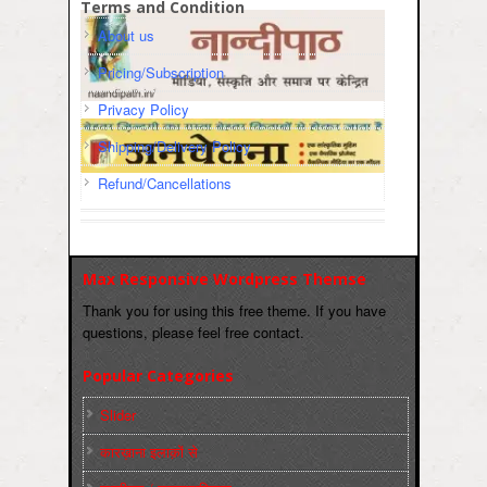
Terms and Condition
About us
Pricing/Subscription
Privacy Policy
Shipping/Delivery Policy
Refund/Cancellations
Max Responsive Wordpress Themse
Thank you for using this free theme. If you have
questions, please feel free contact.
Popular Categories
Slider
कारख़ाना इलाक़ों से