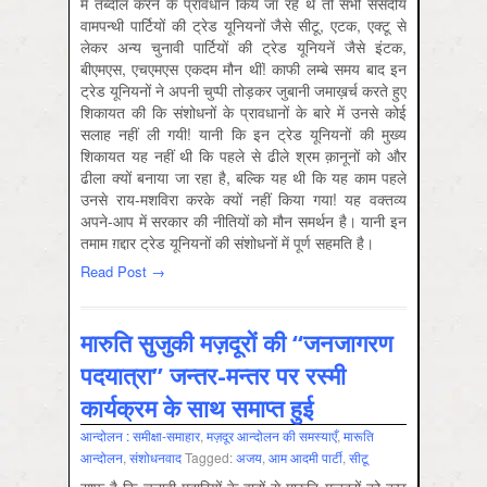
में तब्दील करने के प्रावधान किये जा रहे थे तो सभी संसदीय
वामपन्थी पार्टियों की ट्रेड यूनियनों जैसे सीटू, एटक, एक्टू से
लेकर अन्य चुनावी पार्टियों की ट्रेड यूनियनें जैसे इंटक,
बीएमएस, एचएमएस एकदम मौन थीं! काफी लम्बे समय बाद इन
ट्रेड यूनियनों ने अपनी चुप्पी तोड़कर जुबानी जमाख़र्च करते हुए
शिकायत की कि संशोधनों के प्रावधानों के बारे में उनसे कोई
सलाह नहीं ली गयी! यानी कि इन ट्रेड यूनियनों की मुख्य
शिकायत यह नहीं थी कि पहले से ढीले श्रम क़ानूनों को और
ढीला क्यों बनाया जा रहा है, बल्कि यह थी कि यह काम पहले
उनसे राय-मशविरा करके क्यों नहीं किया गया! यह वक्तव्य
अपने-आप में सरकार की नीतियों को मौन समर्थन है। यानी इन
तमाम ग़द्दार ट्रेड यूनियनों की संशोधनों में पूर्ण सहमति है।
Read Post →
मारुति सुजुकी मज़दूरों की “जनजागरण
पदयात्रा” जन्तर-मन्तर पर रस्मी
कार्यक्रम के साथ समाप्त हुई
आन्‍दोलन : समीक्षा-समाहार
,
मज़दूर आन्दोलन की समस्‍याएँ
,
मारूति
आन्‍दोलन
,
संशोधनवाद
Tagged:
अजय
,
आम आदमी पार्टी
,
सीटू