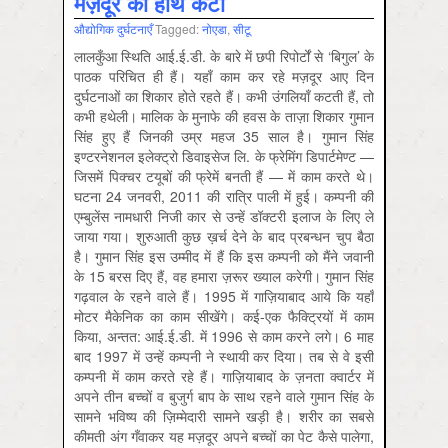
मज़दूर का हाथ कटा
औद्योगिक दुर्घटनाएँ
Tagged:
नोएडा
,
सीटू
लालकुँआ स्थिति आई.ई.डी. के बारे में छपी रिपोर्टों से ‘बिगुल’ के
पाठक परिचित ही हैं। यहाँ काम कर रहे मज़दूर आए दिन
दुर्घटनाओं का शिकार होते रहते हैं। कभी उंगलियाँ कटती हैं, तो
कभी हथेली। मालिक के मुनाफे की हवस के ताज़ा शिकार गुमान
सिंह हुए हैं जिनकी उम्र महज 35 साल है। गुमान सिंह
इण्टरनेशनल इलेक्ट्रो डिवाइसेज लि. के फ्रेमिंग डिपार्टमेण्ट —
जिसमें पिक्चर टयूबों की फ्रेमें बनती हैं — में काम करते थे।
घटना 24 जनवरी, 2011 की रात्रि पाली में हुई। कम्पनी की
एम्बुलेंस नामधारी निजी कार से उन्हें डॉक्टरी इलाज के लिए ले
जाया गया। शुरुआती कुछ ख़र्च देने के बाद प्रबन्‍धन चुप बैठा
है। गुमान सिंह इस उम्मीद में हैं कि इस कम्पनी को मैंने जवानी
के 15 बरस दिए हैं, वह हमारा ज़रूर ख्याल करेगी। गुमान सिंह
गढ़वाल के रहने वाले हैं। 1995 में गाज़ियाबाद आये कि यहाँ
मोटर मैकेनिक का काम सीखेंगे। कई-एक फैक्ट्रियों में काम
किया, अन्तत: आई.ई.डी. में 1996 से काम करने लगे। 6 माह
बाद 1997 में उन्हें कम्पनी ने स्थायी कर दिया। तब से वे इसी
कम्पनी में काम करते रहे हैं। गाज़ियाबाद के ज़नता क्वार्टर में
अपने तीन बच्चों व बुजुर्ग बाप के साथ रहने वाले गुमान सिंह के
सामने भविष्य की ज़िम्मेदारी सामने खड़ी है। शरीर का सबसे
कीमती अंग गँवाकर यह मज़दूर अपने बच्चों का पेट कैसे पालेगा,