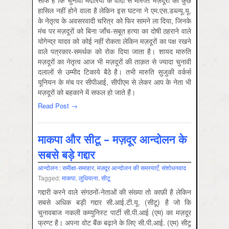
साफ है कि चुनावी मदारियों के वादों से मारुति मज़दूरों को कुछ
हासिल नहीं होने वाला है लेकिन इस घटना ने एम.एस.डब्ल्यू.यू.
के नेतृत्व के अवसरवादी चरित्र को फिर सामने ला दिया, जिनके
मंच पर मज़दूरों को बिना जाँच-सबूत हत्या का दोषी ठहराने वाले
योगेन्द्र यादव को कोई नहीं रोकता लेकिन मज़दूरों का पक्ष रखने
वाले पत्रकार-समर्थक को रोक दिया जाता है। शायद मारुति
मज़दूरों का नेतृत्व आज भी मज़दूरों की ताक़त से ज्यादा चुनावी
दलालों से उम्मीद टिकाये बैठे है। तभी मारुति सुजुकी वर्कर्स
यूनियन के मंच पर सीपीआई, सीपीएम से लेकर आप के नेता भी
मज़दूरों को बहकाने में सफल हो जाते हैं।
Read Post →
माकपा और सीटू – मज़दूर आन्दोलन के
सबसे बड़े गद्दार
आन्‍दोलन : समीक्षा-समाहार
,
मज़दूर आन्दोलन की समस्‍याएँ
,
संशोधनवाद
Tagged:
माकपा
,
लुधियाना
,
सीटू
गद्दारी करने वाले संगठनों-नेताओं की संख्या तो काफ़ी है लेकिन
सबसे अधिक बड़ी गद्दार सी.आई.टी.यू. (सीटू) है जो कि
चुनावबाज नकली कम्युनिस्ट पार्टी सी.पी.आई (एम) का मज़दूर
फ्रण्ट है। अपना वोट बैंक बढ़ाने के लिए सी.पी.आई. (एम) सीटू