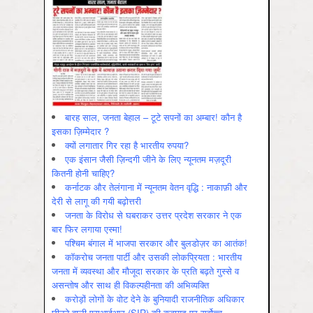
बारह साल, जनता बेहाल – टूटे सपनों का अम्बार! कौन है
इसका ज़िम्मेदार ?
क्यों लगातार गिर रहा है भारतीय रुपया?
एक इंसान जैसी ज़िन्दगी जीने के लिए न्यूनतम मज़दूरी
कितनी होनी चाहिए?
कर्नाटक और तेलंगाना में न्यूनतम वेतन वृद्धि : नाकाफ़ी और
देरी से लागू की गयी बढ़ोत्तरी
जनता के विरोध से घबराकर उत्तर प्रदेश सरकार ने एक
बार फिर लगाया एस्मा!
पश्चिम बंगाल में भाजपा सरकार और बुलडोज़र का आतंक!
कॉकरोच जनता पार्टी और उसकी लोकप्रियता : भारतीय
जनता में व्‍यवस्‍था और मौजूदा सरकार के प्रति बढ़ते गुस्‍से व
असन्‍तोष और साथ ही विकल्‍पहीनता की अभिव्‍यक्ति
करोड़ों लोगों के वोट देने के बुनियादी राजनीतिक अधिकार
छीनने वाली एसआईआर (SIR) की क़वायद पर सर्वोच्च