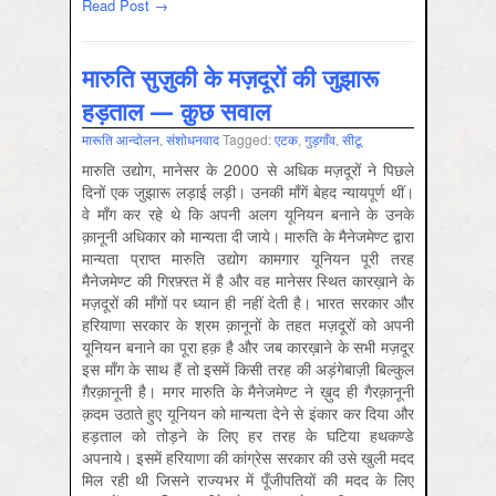
Read Post →
मारुति सुज़ुकी के मज़दूरों की जुझारू
हड़ताल — क़ुछ सवाल
मारूति आन्‍दोलन
,
संशोधनवाद
Tagged:
एटक
,
गुड़गाँव
,
सीटू
मारुति उद्योग, मानेसर के 2000 से अधिक मज़दूरों ने पिछले
दिनों एक जुझारू लड़ाई लड़ी। उनकी माँगें बेहद न्यायपूर्ण थीं।
वे माँग कर रहे थे कि अपनी अलग यूनियन बनाने के उनके
क़ानूनी अधिकार को मान्यता दी जाये। मारुति के मैनेजमेण्ट द्वारा
मान्यता प्राप्त मारुति उद्योग कामगार यूनियन पूरी तरह
मैनेजमेण्ट की गिरफ़्रत में है और वह मानेसर स्थित कारख़ाने के
मज़दूरों की माँगों पर ध्यान ही नहीं देती है। भारत सरकार और
हरियाणा सरकार के श्रम क़ानूनों के तहत मज़दूरों को अपनी
यूनियन बनाने का पूरा हक़ है और जब कारख़ाने के सभी मज़दूर
इस माँग के साथ हैं तो इसमें किसी तरह की अड़ंगेबाज़ी बिल्कुल
ग़ैरक़ानूनी है। मगर मारुति के मैनेजमेण्ट ने ख़ुद ही गैरक़ानूनी
क़दम उठाते हुए यूनियन को मान्यता देने से इंकार कर दिया और
हड़ताल को तोड़ने के लिए हर तरह के घटिया हथकण्डे
अपनाये। इसमें हरियाणा की कांग्रेस सरकार की उसे खुली मदद
मिल रही थी जिसने राज्यभर में पूँजीपतियों की मदद के लिए