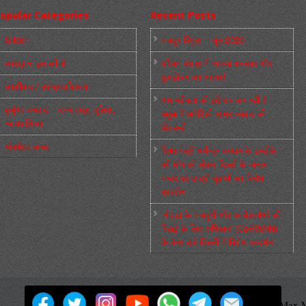
opular Categories
Recent Posts
Slider
मज़दूर बिगुल – जून 2026
कारख़ाना इलाक़ों से
पश्चिम बंगाल में भाजपा सरकार और
बुलडोज़र का आतंक!
फ़ासीवाद / साम्‍प्रदायिकता
अमानवीयता की हदें पार कर रही है
बुर्जुआ जनवाद – दमन तंत्र, पुलिस,
क्यूबा में अमेरिकी साम्राज्यवाद की
न्‍यायपालिका
घेराबन्दी
संघर्षरत जनता
शिक्षा मंत्री धर्मेन्द्र प्रधान के इस्तीफ़े
की माँग को लेकर दिल्ली के जन्तर-
मन्तर पर छात्रों-युवाओं का विरोध
प्रदर्शन
‘नोएडा के मज़दूरों और कार्यकर्ताओं की
रिहाई के लिए अभियान’ (CaRWAN)
के बैनर तले दिल्ली में विरोध प्रदर्शन
मज़दूर बिगुल
Powered by
WordPress
Max M