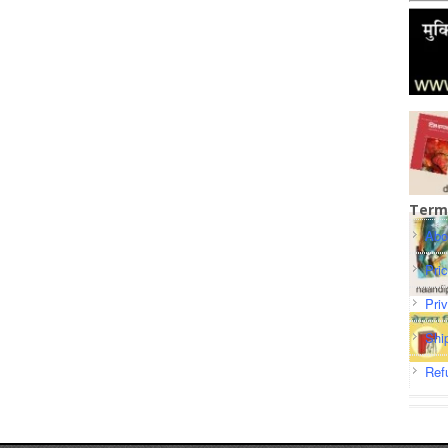
Term
Abo
Pri
Pri
Shi
Ref