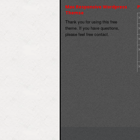
Max Responsive Wordpress
P
Themse
Thank you for using this free
theme. If you have questions,
please feel free contact.