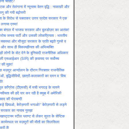
ोनी चाहिए?
ाटक और तेलंगाना में न्यूनतम वेतन वृद्धि : नाकाफ़ी और
लागू की गयी बढ़ोत्तरी
ा के विरोध से घबराकर उत्तर प्रदेश सरकार ने एक
 लगाया एस्मा!
चिम बंगाल में भाजपा सरकार और बुलडोज़र का आतंक!
रोच जनता पार्टी और उसकी लोकप्रियता : भारतीय
 व्‍यवस्‍था और मौजूदा सरकार के प्रति बढ़ते गुस्‍से व
ष और साथ ही विकल्‍पहीनता की अभिव्‍यक्ति
़ों लोगों के वोट देने के बुनियादी राजनीतिक अधिकार
ाली एसआईआर (SIR) की क़वायद पर सर्वोच्च
य की मुहर!
डा मज़दूर आन्दोलन के दौरान गिरफ़्तार राजनीतिक
ताओं, बुद्धिजीवियों, छात्रों-कलाकारों का दमन व ‘विच
री!
ूल काँग्रेस (टीएमसी) में मची भगदड़ के मायने
वीयता की हदें पार कर रही है क्यूबा में अमेरिकी
यवाद की घेराबन्दी
कड़े छिपाओ, बेरोज़गारी भगाओ!” बेरोज़गारी से लड़ने
 सरकार का नायाब नुस्ख़ा
खापट्टनम स्टील प्लाण्ट से लेकर सूरत के सेप्टिक
 कार्यस्थल पर मज़दूरों की मौतों का सिलसिला
जारी है!