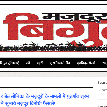
बिगुल पुस्तिकाएँ
पर्चे
बहसें
क्रान्तिकारी गीत
वृत्तचित्र/फ़िल्में
सदस
Sear
 बेलसोनिका के मज़दूरों के मामलों में गुड़गाँव श्रम
ने सुनाये मज़दूर विरोधी फ़ैसले!
Cate