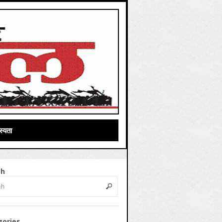
्यता
ch
gories