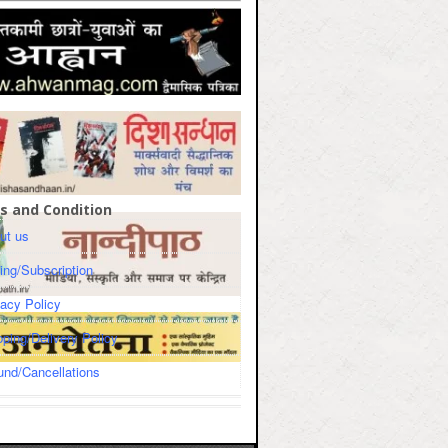
s and Condition
ut us
cing/Subscription
vacy Policy
pping/Delivery Policy
und/Cancellations