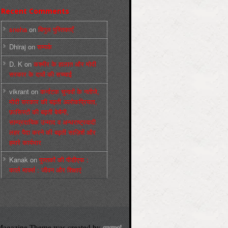
Recent Comments
sneha
on
बिगुल पुस्तिकाएँ
Dhiraj
on
सम्पर्क
D. K
on
कश्मीर के हालात और मोदी
सरकार के दावों की सच्चाई
vikrant
on
कर्नाटक चुनावों के नतीजे,
मोदी सरकार की बढ़ती अलोकप्रियता,
फ़ासिस्टों की बढ़ती बेचैनी,
साम्प्रदायिक उन्माद व अन्धराष्ट्रवादी
लहर पैदा करने की बढ़ती साज़िशें और
हमारे कार्यभार
Kanak
on
पुस्‍तकों की पीडीएफ :
कार्ल मार्क्‍स : जीवन और शिक्षाएं
agazine Theme was created by