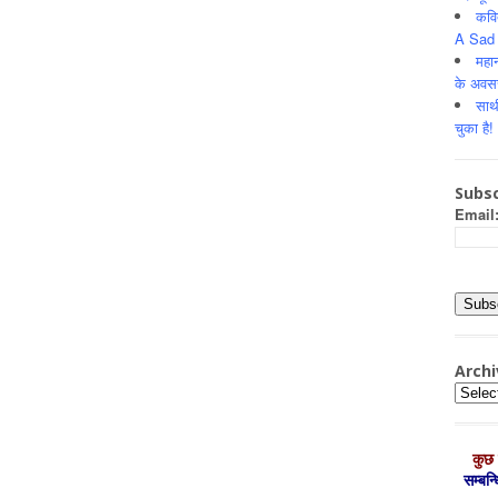
कवि
A Sad 
महान
के अवस
साथ
चुका है!
Subsc
Email
Archi
Archiv
कुछ 
सम्‍बन