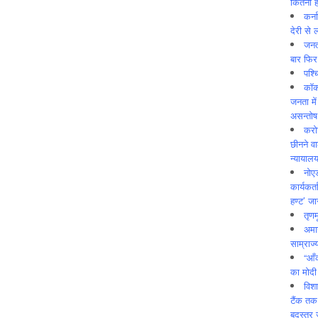
कितनी ह
कर्न
देरी से 
जनत
बार फिर
पश्
कॉक
जनता में
असन्‍तो
करोड
छीनने व
न्यायाल
नोए
कार्यकर्
हण्ट’ जा
तृणम
अमान
साम्राज्
“आँ
का मोदी
विशा
टैंक तक
बदस्तूर 