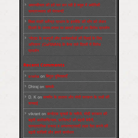
अमानवीयता की हदें पार कर रही है क्यूबा में अमेरिकी
साम्राज्यवाद की घेराबन्दी
शिक्षा मंत्री धर्मेन्द्र प्रधान के इस्तीफ़े की माँग को लेकर
दिल्ली के जन्तर-मन्तर पर छात्रों-युवाओं का विरोध प्रदर्शन
‘नोएडा के मज़दूरों और कार्यकर्ताओं की रिहाई के लिए
अभियान’ (CaRWAN) के बैनर तले दिल्ली में विरोध
प्रदर्शन
Recent Comments
sneha
on
बिगुल पुस्तिकाएँ
Dhiraj
on
सम्पर्क
D. K
on
कश्मीर के हालात और मोदी सरकार के दावों की
सच्चाई
vikrant
on
कर्नाटक चुनावों के नतीजे, मोदी सरकार की
बढ़ती अलोकप्रियता, फ़ासिस्टों की बढ़ती बेचैनी,
साम्प्रदायिक उन्माद व अन्धराष्ट्रवादी लहर पैदा करने की
बढ़ती साज़िशें और हमारे कार्यभार