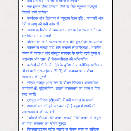
क्यों लगातार गिर रहा है भारतीय रुपया?
एक इंसान जैसी ज़िन्दगी जीने के लिए न्यूनतम मज़दूरी
कितनी होनी चाहिए?
कर्नाटक और तेलंगाना में न्यूनतम वेतन वृद्धि : नाकाफ़ी और
देरी से लागू की गयी बढ़ोत्तरी
जनता के विरोध से घबराकर उत्तर प्रदेश सरकार ने एक
बार फिर लगाया एस्मा!
पश्चिम बंगाल में भाजपा सरकार और बुलडोज़र का आतंक!
कॉकरोच जनता पार्टी और उसकी लोकप्रियता : भारतीय
जनता में व्‍यवस्‍था और मौजूदा सरकार के प्रति बढ़ते गुस्‍से व
असन्‍तोष और साथ ही विकल्‍पहीनता की अभिव्‍यक्ति
करोड़ों लोगों के वोट देने के बुनियादी राजनीतिक अधिकार
छीनने वाली एसआईआर (SIR) की क़वायद पर सर्वोच्च
न्यायालय की मुहर!
नोएडा मज़दूर आन्दोलन के दौरान गिरफ़्तार राजनीतिक
कार्यकर्ताओं, बुद्धिजीवियों, छात्रों-कलाकारों का दमन व ‘विच
हण्ट’ जारी!
तृणमूल काँग्रेस (टीएमसी) में मची भगदड़ के मायने
अमानवीयता की हदें पार कर रही है क्यूबा में अमेरिकी
साम्राज्यवाद की घेराबन्दी
“आँकड़े छिपाओ, बेरोज़गारी भगाओ!” बेरोज़गारी से लड़ने
का मोदी सरकार का नायाब नुस्ख़ा
विशाखापट्टनम स्टील प्लाण्ट से लेकर सूरत के सेप्टिक