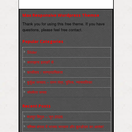
Max Responsive Wordpress Themse
Thank you for using this free theme. If you have
questions, please feel free contact.
Popular Categories
Slider
कारख़ाना इलाक़ों से
फ़ासीवाद / साम्‍प्रदायिकता
बुर्जुआ जनवाद – दमन तंत्र, पुलिस, न्‍यायपालिका
संघर्षरत जनता
Recent Posts
मज़दूर बिगुल – जून 2026
पश्चिम बंगाल में भाजपा सरकार और बुलडोज़र का आतंक!