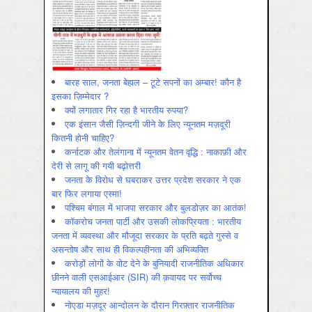
बारह साल, जनता बेहाल – टूटे सपनों का अम्बार! कौन है
इसका ज़िम्मेदार ?
क्यों लगातार गिर रहा है भारतीय रुपया?
एक इंसान जैसी ज़िन्दगी जीने के लिए न्यूनतम मज़दूरी
कितनी होनी चाहिए?
कर्नाटक और तेलंगाना में न्यूनतम वेतन वृद्धि : नाकाफ़ी और
देरी से लागू की गयी बढ़ोत्तरी
जनता के विरोध से घबराकर उत्तर प्रदेश सरकार ने एक
बार फिर लगाया एस्मा!
पश्चिम बंगाल में भाजपा सरकार और बुलडोज़र का आतंक!
कॉकरोच जनता पार्टी और उसकी लोकप्रियता : भारतीय
जनता में व्‍यवस्‍था और मौजूदा सरकार के प्रति बढ़ते गुस्‍से व
असन्‍तोष और साथ ही विकल्‍पहीनता की अभिव्‍यक्ति
करोड़ों लोगों के वोट देने के बुनियादी राजनीतिक अधिकार
छीनने वाली एसआईआर (SIR) की क़वायद पर सर्वोच्च
न्यायालय की मुहर!
नोएडा मज़दूर आन्दोलन के दौरान गिरफ़्तार राजनीतिक