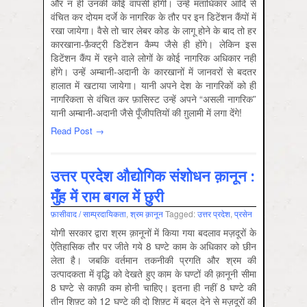
और न ही उनकी कोई वापसी होगी। उन्हें मताधिकार आदि से
वंचित कर दोयम दर्जे के नागरिक के तौर पर इन डिटेंशन कैंपों में
रखा जायेगा। वैसे तो चार लेबर कोड के लागू होने के बाद तो हर
कारखाना-फ़ैक्ट्री डिटेंशन कैम्प जैसे ही होंगे। लेकिन इस
डिटेंशन कैंप में रहने वाले लोगों के कोई नागरिक अधिकार नहीं
होंगे। उन्हें अम्बानी-अदानी के कारखानों में जानवरों से बदतर
हालात में खटाया जायेगा। यानी अपने देश के नागरिकों को ही
नागरिकता से वंचित कर फ़ासिस्ट उन्हें अपने “असली नागरिक”
यानी अम्बानी-अदानी जैसे पूँजीपतियों की ग़ुलामी में लगा देंगे!
Read Post →
उत्तर प्रदेश औद्योगिक संशोधन क़ानून :
मुँह में राम बगल में छुरी
फ़ासीवाद / साम्‍प्रदायिकता
,
श्रम क़ानून
Tagged:
उत्तर प्रदेश
,
प्रसेन
योगी सरकार द्वारा श्रम क़ानूनों में किया गया बदलाव मज़दूरों के
ऐतिहासिक तौर पर जीते गये 8 घण्टे काम के अधिकार को छीन
लेता है। जबकि वर्तमान तकनीकी प्रगति और श्रम की
उत्पादकता में वृद्धि को देखते हुए काम के घण्टों की क़ानूनी सीमा
8 घण्टे से काफ़ी कम होनी चाहिए। इतना ही नहीं 8 घण्टे की
तीन शिफ़्ट को 12 घण्टे की दो शिफ़्ट में बदल देने से मज़दूरों की