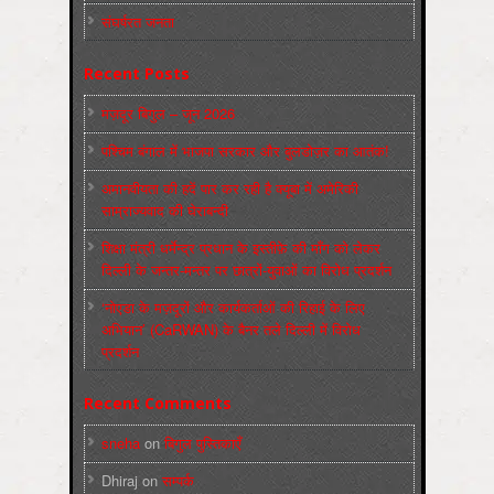
संघर्षरत जनता
Recent Posts
मज़दूर बिगुल – जून 2026
पश्चिम बंगाल में भाजपा सरकार और बुलडोज़र का आतंक!
अमानवीयता की हदें पार कर रही है क्यूबा में अमेरिकी
साम्राज्यवाद की घेराबन्दी
शिक्षा मंत्री धर्मेन्द्र प्रधान के इस्तीफ़े की माँग को लेकर
दिल्ली के जन्तर-मन्तर पर छात्रों-युवाओं का विरोध प्रदर्शन
‘नोएडा के मज़दूरों और कार्यकर्ताओं की रिहाई के लिए
अभियान’ (CaRWAN) के बैनर तले दिल्ली में विरोध
प्रदर्शन
Recent Comments
sneha
on
बिगुल पुस्तिकाएँ
Dhiraj
on
सम्पर्क