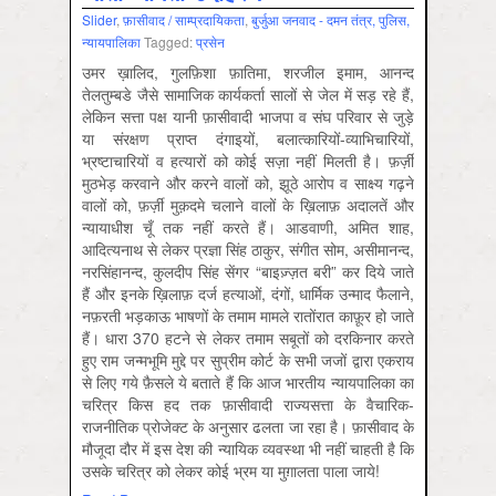
Slider
,
फ़ासीवाद / साम्‍प्रदायिकता
,
बुर्जुआ जनवाद - दमन तंत्र, पुलिस,
न्‍यायपालिका
Tagged:
प्रसेन
उमर ख़ालिद, गुलफ़िशा फ़ातिमा, शरजील इमाम, आनन्द
तेलतुम्बडे जैसे सामाजिक कार्यकर्ता सालों से जेल में सड़ रहे हैं,
लेकिन सत्ता पक्ष यानी फ़ासीवादी भाजपा व संघ परिवार से जुड़े
या संरक्षण प्राप्त दंगाइयों, बलात्कारियों-व्याभिचारियों,
भ्रष्टाचारियों व हत्यारों को कोई सज़ा नहीं मिलती है। फ़र्ज़ी
मुठभेड़ करवाने और करने वालों को, झूठे आरोप व साक्ष्य गढ़ने
वालों को, फ़र्ज़ी मुक़दमे चलाने वालों के ख़िलाफ़ अदालतें और
न्यायाधीश चूँ तक नहीं करते हैं। आडवाणी, अमित शाह,
आदित्यनाथ से लेकर प्रज्ञा सिंह ठाकुर, संगीत सोम, असीमानन्द,
नरसिंहानन्द, कुलदीप सिंह सेंगर “बाइज़्ज़त बरी” कर दिये जाते
हैं और इनके ख़िलाफ़ दर्ज हत्याओं, दंगों, धार्मिक उन्माद फैलाने,
नफ़रती भड़काऊ भाषणों के तमाम मामले रातोंरात काफ़ूर हो जाते
हैं। धारा 370 हटने से लेकर तमाम सबूतों को दरकिनार करते
हुए राम जन्मभूमि मुद्दे पर सुप्रीम कोर्ट के सभी जजों द्वारा एकराय
से लिए गये फ़ैसले ये बताते हैं कि आज भारतीय न्यायपालिका का
चरित्र किस हद तक फ़ासीवादी राज्यसत्ता के वैचारिक-
राजनीतिक प्रोजेक्ट के अनुसार ढलता जा रहा है। फ़ासीवाद के
मौजूदा दौर में इस देश की न्यायिक व्यवस्था भी नहीं चाहती है कि
उसके चरित्र को लेकर कोई भ्रम या मुग़ालता पाला जाये!