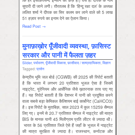
कि हर इंसाफ़पसन्द इन्सान का फ़र्ज़ है!) वैसे ही दीपक के नाम
सुपारी दी जाने लगी। ग़ौरतलब है कि ‘हिन्दू रक्षा दल’ के अध्यक्ष
ललित शर्मा ने दीपक का सिर कलम कर लाने वाले को 5 लाख
51 हज़ार रुपये का इनाम देने का ऐलान किया।
Read Post →
मुनाफ़ाख़ोर पूँजीवादी व्यवस्था, फ़ासिस्ट
सरकार और पानी में फैलता ज़हर
Slider
,
पर्यावरण
,
पूँजीवादी विकास
,
फ़ासीवाद / साम्‍प्रदायिकता
,
विज्ञान
Tagged:
प्रसेन
केन्द्रीय भूमि जल बोर्ड (CGWB) की 2025 की रिपोर्ट बताती
है कि भारत में लगभग 20 प्रतिशत भूजल ऐसा है जिसमें
नाइट्रेट, यूरेनियम और आर्सेनिक जैसे ख़तरनाक तत्व पाए गए
हैं। यह रिपोर्ट बताती है कि देशभर में पानी को प्रदूषित करने
वाला सबसे बड़ा केमिकल कैल्शियम बाई कार्बोनेट (CaHCO3)
है। इस रिपोर्ट के मुताबिक़, साल 2023 में कुल 15259 सैम्पल
लिए गए। इनमें से 20.7 प्रतिशत सैम्पल में नाइट्रेट की मात्रा
BIS के मानक यानी 45 मिलीग्राम प्रति लीटर से ज़्यादा थी।
भारत के 56 प्रतिशत जिले ऐसे हैं जहाँ के भूजल में नाइट्रेट
की मात्रा सुरक्षित से ज़्यादा है। राजस्थान, कर्नाटक और