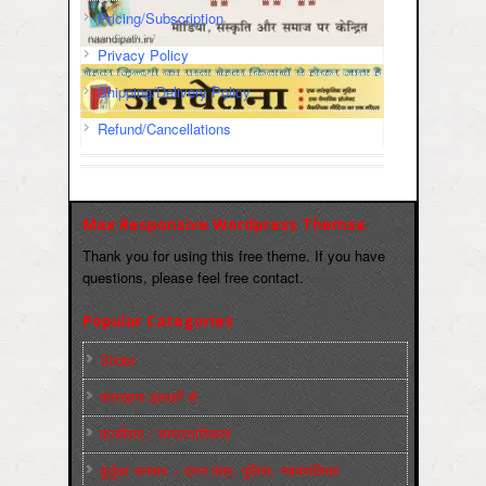
Pricing/Subscription
Privacy Policy
Shipping/Delivery Policy
Refund/Cancellations
Max Responsive Wordpress Themse
Thank you for using this free theme. If you have
questions, please feel free contact.
Popular Categories
Slider
कारख़ाना इलाक़ों से
फ़ासीवाद / साम्‍प्रदायिकता
बुर्जुआ जनवाद – दमन तंत्र, पुलिस, न्‍यायपालिका