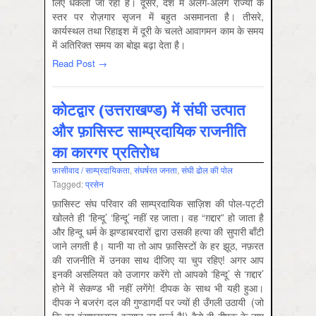
लिए धकेला जा रहा है। दूसरे, देश में अलग-अलग राज्यों के
स्तर पर रोज़गार सृजन में बहुत असमानता है। तीसरे,
कार्यस्थल तथा रिहाइश में दूरी के चलते आवागमन काम के समय
में अतिरिक्त समय का बोझ बढ़ा देता है।
Read Post →
कोटद्वार (उत्तराखण्ड) में संघी उत्पात
और फ़ासिस्ट साम्प्रदायिक राजनीति
का कारगर प्रतिरोध
फ़ासीवाद / साम्‍प्रदायिकता
,
संघर्षरत जनता
,
संघी ढोल की पोल
Tagged:
प्रसेन
फ़ासिस्ट संघ परिवार की साम्प्रदायिक साज़िश की पोल-पट्टी
खोलते ही ‘हिन्दू’ ‘हिन्दू’ नहीं रह जाता। वह “ग़द्दार” हो जाता है
और हिन्दू धर्म के झण्डाबरदारों द्वारा उसकी हत्या की सुपारी बाँटी
जाने लगती है। यानी या तो आप फ़ासिस्टों के हर झूठ, नफ़रत
की राजनीति में उनका साथ दीजिए या चुप रहिए! अगर आप
इनकी असलियत को उजागर करेंगे तो आपको ‘हिन्दू’ से ‘ग़द्दार’
होने में सेकण्ड भी नहीं लगेंगे! दीपक के साथ भी यही हुआ।
दीपक ने बजरंग दल की गुण्डागर्दी पर ज्यों ही उँगली उठायी (जो