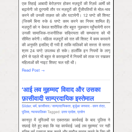
एक तिहाई आबादी बेरोज़गार होकर मज़दूरों की रिज़र्व आर्मी को
बढ़ायेगी जो दूरगामी तौर पर मज़दूरों की पूँजीपतियों से मोल-भाव
करने की उनकी ताक़त को और घटायेगी। 12 घण्टे की शिफ्ट
(जिसमें बिना रुके 6 घण्टे काम करने का नियम शामिल है)
मज़दूरों को न केवल शारीरिक तौर बहुत नुक़सान पहुँचायेगी वरन
उनकी सामाजिक-राजनीतिक सक्रियता की सम्भावना को भी
सीमित करेगी। महिला मज़दूरों को रात की शिफ़्ट में काम करवाने
की अनुमति इसलिए दी गयी है ताकि मालिकों को सस्ता से सस्ता
श्रम 24 घण्टे उपलब्ध हो सके। हालाँकि इन नियमों के लागू
होने से पहले भी बहुत से कारख़ानों में नियमों को ताक पर रखकर
महिलाओं की नाइट शिफ़्ट चल रही थी।
Read Post →
‘आई लव मुहम्मद’ विवाद और उसका
फ़ासीवादी साम्प्रदायिक इस्तेमाल
Slider
,
धर्म
,
फ़ासीवाद / साम्‍प्रदायिकता
,
बुर्जुआ जनवाद - दमन तंत्र,
पुलिस, न्‍यायपालिका
Tagged:
उत्तर प्रदेश
,
प्रसेन
कानपुर में मुस्लिमों पर एकतरफ़ा कार्यवाई के बाद पुलिस ने
सफ़ाई देते हुए कहा कि यह कार्यवाई ‘आई लव मुहम्मद’ पर नहीं
बल्कि नई परम्परा शुरू करने और माहौल ख़राब करने के लिए की