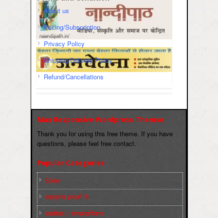
About us
Pricing/Subscription
Privacy Policy
Shipping/Delivery Policy
Refund/Cancellations
Max Responsive Wordpress Themse
Thank you for using this free theme. If you have
questions, please feel free contact.
Popular Categories
Slider
कारख़ाना इलाक़ों से
फ़ासीवाद / साम्‍प्रदायिकता