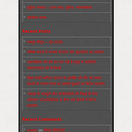
बुर्जुआ जनवाद – दमन तंत्र, पुलिस, न्‍यायपालिका
संघर्षरत जनता
Recent Posts
मज़दूर बिगुल – जून 2026
पश्चिम बंगाल में भाजपा सरकार और बुलडोज़र का आतंक!
अमानवीयता की हदें पार कर रही है क्यूबा में अमेरिकी
साम्राज्यवाद की घेराबन्दी
शिक्षा मंत्री धर्मेन्द्र प्रधान के इस्तीफ़े की माँग को लेकर
दिल्ली के जन्तर-मन्तर पर छात्रों-युवाओं का विरोध प्रदर्शन
‘नोएडा के मज़दूरों और कार्यकर्ताओं की रिहाई के लिए
अभियान’ (CaRWAN) के बैनर तले दिल्ली में विरोध
प्रदर्शन
Recent Comments
sneha
on
बिगुल पुस्तिकाएँ