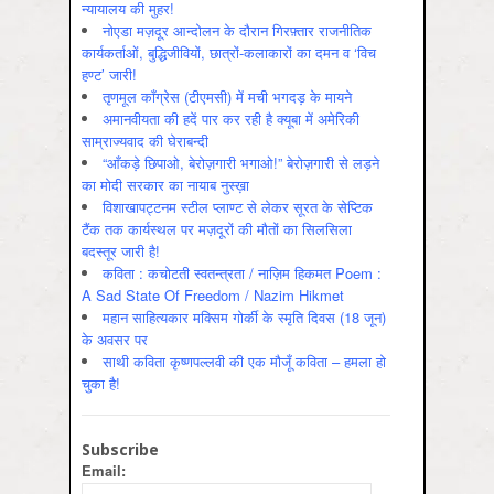
न्यायालय की मुहर!
नोएडा मज़दूर आन्दोलन के दौरान गिरफ़्तार राजनीतिक
कार्यकर्ताओं, बुद्धिजीवियों, छात्रों-कलाकारों का दमन व ‘विच
हण्ट’ जारी!
तृणमूल काँग्रेस (टीएमसी) में मची भगदड़ के मायने
अमानवीयता की हदें पार कर रही है क्यूबा में अमेरिकी
साम्राज्यवाद की घेराबन्दी
“आँकड़े छिपाओ, बेरोज़गारी भगाओ!” बेरोज़गारी से लड़ने
का मोदी सरकार का नायाब नुस्ख़ा
विशाखापट्टनम स्टील प्लाण्ट से लेकर सूरत के सेप्टिक
टैंक तक कार्यस्थल पर मज़दूरों की मौतों का सिलसिला
बदस्तूर जारी है!
कविता : कचोटती स्वतन्त्रता / नाज़िम हिकमत Poem :
A Sad State Of Freedom / Nazim Hikmet
महान साहित्यकार मक्सिम गोर्की के स्मृति दिवस (18 जून)
के अवसर पर
साथी कविता कृष्णपल्लवी की एक मौजूँ कविता – हमला हो
चुका है!
Subscribe
Email: