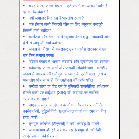
बारह साल, जनता बेहाल – टूटे सपनों का अम्बार! कौन है
इसका ज़िम्मेदार ?
क्यों लगातार गिर रहा है भारतीय रुपया?
एक इंसान जैसी ज़िन्दगी जीने के लिए न्यूनतम मज़दूरी
कितनी होनी चाहिए?
कर्नाटक और तेलंगाना में न्यूनतम वेतन वृद्धि : नाकाफ़ी और
देरी से लागू की गयी बढ़ोत्तरी
जनता के विरोध से घबराकर उत्तर प्रदेश सरकार ने एक
बार फिर लगाया एस्मा!
पश्चिम बंगाल में भाजपा सरकार और बुलडोज़र का आतंक!
कॉकरोच जनता पार्टी और उसकी लोकप्रियता : भारतीय
जनता में व्‍यवस्‍था और मौजूदा सरकार के प्रति बढ़ते गुस्‍से व
असन्‍तोष और साथ ही विकल्‍पहीनता की अभिव्‍यक्ति
करोड़ों लोगों के वोट देने के बुनियादी राजनीतिक अधिकार
छीनने वाली एसआईआर (SIR) की क़वायद पर सर्वोच्च
न्यायालय की मुहर!
नोएडा मज़दूर आन्दोलन के दौरान गिरफ़्तार राजनीतिक
कार्यकर्ताओं, बुद्धिजीवियों, छात्रों-कलाकारों का दमन व ‘विच
हण्ट’ जारी!
तृणमूल काँग्रेस (टीएमसी) में मची भगदड़ के मायने
अमानवीयता की हदें पार कर रही है क्यूबा में अमेरिकी
साम्राज्यवाद की घेराबन्दी