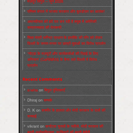
मज़दूर बिगुल – जून 2026
पश्चिम बंगाल में भाजपा सरकार और बुलडोज़र का आतंक!
अमानवीयता की हदें पार कर रही है क्यूबा में अमेरिकी
साम्राज्यवाद की घेराबन्दी
शिक्षा मंत्री धर्मेन्द्र प्रधान के इस्तीफ़े की माँग को लेकर
दिल्ली के जन्तर-मन्तर पर छात्रों-युवाओं का विरोध प्रदर्शन
‘नोएडा के मज़दूरों और कार्यकर्ताओं की रिहाई के लिए
अभियान’ (CaRWAN) के बैनर तले दिल्ली में विरोध
प्रदर्शन
Recent Comments
sneha
on
बिगुल पुस्तिकाएँ
Dhiraj
on
सम्पर्क
D. K
on
कश्मीर के हालात और मोदी सरकार के दावों की
सच्चाई
vikrant
on
कर्नाटक चुनावों के नतीजे, मोदी सरकार की
बढ़ती अलोकप्रियता, फ़ासिस्टों की बढ़ती बेचैनी,