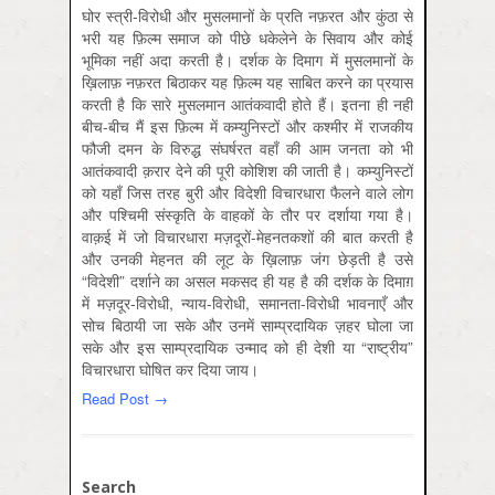
घोर स्त्री-विरोधी और मुसलमानों के प्रति नफ़रत और कुंठा से
भरी यह फ़िल्म समाज को पीछे धकेलेने के सिवाय और कोई
भूमिका नहीं अदा करती है। दर्शक के दिमाग में मुसलमानों के
ख़िलाफ़ नफ़रत बिठाकर यह फ़िल्म यह साबित करने का प्रयास
करती है कि सारे मुसलमान आतंकवादी होते हैं। इतना ही नहीं
बीच-बीच मैं इस फ़िल्म में कम्युनिस्टों और कश्मीर में राजकीय
फौजी दमन के विरुद्ध संघर्षरत वहाँ की आम जनता को भी
आतंकवादी क़रार देने की पूरी कोशिश की जाती है। कम्युनिस्टों
को यहाँ जिस तरह बुरी और विदेशी विचारधारा फैलने वाले लोग
और पश्चिमी संस्कृति के वाहकों के तौर पर दर्शाया गया है।
वाक़ई में जो विचारधारा मज़दूरों-मेहनतकशों की बात करती है
और उनकी मेहनत की लूट के ख़िलाफ़ जंग छेड़ती है उसे
“विदेशी” दर्शाने का असल मकसद ही यह है की दर्शक के दिमाग़
में मज़दूर-विरोधी, न्‍याय-विरोधी, समानता-विरोधी भावनाएँ और
सोच बिठायी जा सके और उनमें साम्‍प्रदायिक ज़हर घोला जा
सके और इस साम्‍प्रदायिक उन्‍माद को ही देशी या “राष्‍ट्रीय”
विचारधारा घोषित कर दिया जाय।
Read Post →
Search