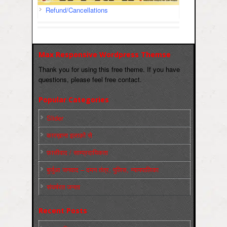
Refund/Cancellations
Max Responsive Wordpress Themse
Thank you for using this free theme. If you have
questions, please feel free contact.
Popular Categories
Slider
कारख़ाना इलाक़ों से
फ़ासीवाद / साम्‍प्रदायिकता
बुर्जुआ जनवाद – दमन तंत्र, पुलिस, न्‍यायपालिका
संघर्षरत जनता
Recent Posts