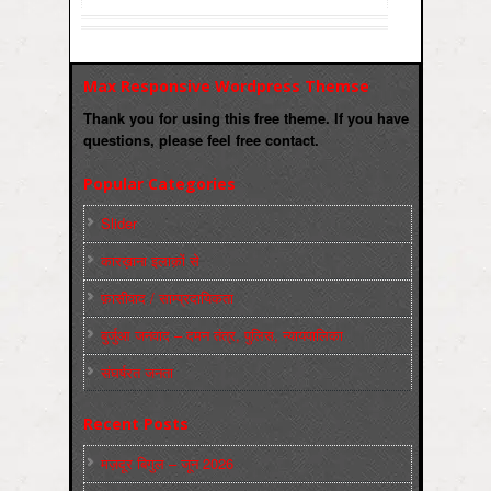
Max Responsive Wordpress Themse
Thank you for using this free theme. If you have
questions, please feel free contact.
Popular Categories
Slider
कारख़ाना इलाक़ों से
फ़ासीवाद / साम्‍प्रदायिकता
बुर्जुआ जनवाद – दमन तंत्र, पुलिस, न्‍यायपालिका
संघर्षरत जनता
Recent Posts
मज़दूर बिगुल – जून 2026