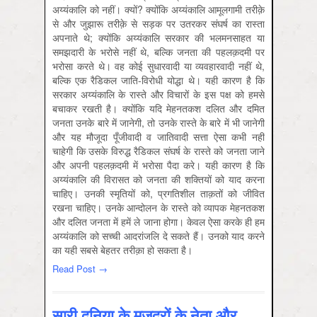
अय्यंकालि को नहीं। क्यों? क्योंकि अय्यंकालि आमूलगामी तरीक़े
से और जुझारू तरीक़े से सड़क पर उतरकर संघर्ष का रास्ता
अपनाते थे; क्योंकि अय्यंकालि सरकार की भलमनसाहत या
समझदारी के भरोसे नहीं थे, बल्कि जनता की पहलक़दमी पर
भरोसा करते थे। वह कोई सुधारवादी या व्यवहारवादी नहीं थे,
बल्कि एक रैडिकल जाति-विरोधी योद्धा थे। यही कारण है कि
सरकार अय्यंकालि के रास्ते और विचारों के इस पक्ष को हमसे
बचाकर रखती है। क्योंकि यदि मेहनतकश दलित और दमित
जनता उनके बारे में जानेगी, तो उनके रास्ते के बारे में भी जानेगी
और यह मौजूदा पूँजीवादी व जातिवादी सत्ता ऐसा कभी नहीं
चाहेगी कि उसके विरुद्ध रैडिकल संघर्ष के रास्ते को जनता जाने
और अपनी पहलक़दमी में भरोसा पैदा करे। यही कारण है कि
अय्यंकालि की विरासत को जनता की शक्तियों को याद करना
चाहिए। उनकी स्मृतियों को, प्रगतिशील ताक़तों को जीवित
रखना चाहिए। उनके आन्दोलन के रास्ते को व्यापक मेहनतकश
और दलित जनता में हमें ले जाना होगा। केवल ऐसा करके ही हम
अय्यंकालि को सच्ची आदरांजलि दे सकते हैं। उनको याद करने
का यही सबसे बेहतर तरीक़ा हो सकता है।
Read Post →
सारी दुनिया के मज़दूरों के नेता और