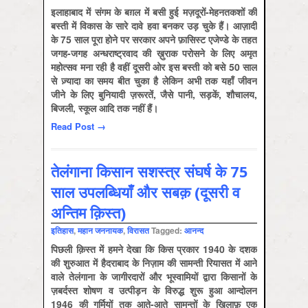
इलाहाबाद में संगम के बग़ल में बसी हुई मज़दूरों-मेहनतकशों की
बस्ती में विकास के सारे दावे हवा बनकर उड़ चुके हैं। आज़ादी
के 75 साल पूरा होने पर सरकार अपने फ़ासिस्ट एजेण्डे के तहत
जगह-जगह अन्धराष्ट्रवाद की ख़ुराक परोसने के लिए अमृत
महोत्सव मना रही है वहीं दूसरी ओर इस बस्ती को बसे 50 साल
से ज़्यादा का समय बीत चुका है लेकिन अभी तक यहाँ जीवन
जीने के लिए बुनियादी ज़रूरतें, जैसे पानी, सड़कें, शौचालय,
बिजली, स्कूल आदि तक नहीं हैं।
Read Post →
तेलंगाना किसान सशस्त्र संघर्ष के 75
साल उपलब्धियाँ और सबक़ (दूसरी व
अन्तिम क़िस्त)
इतिहास
,
महान जननायक
,
विरासत
Tagged:
आनन्द
पिछली क़िस्त में हमने देखा कि किस प्रकार 1940 के दशक
की शुरुआत में हैदराबाद के निज़ाम की सामन्ती रियासत में आने
वाले तेलंगाना के जागीरदारों और भूस्वामियों द्वारा किसानों के
ज़बर्दस्त शोषण व उत्पीड़न के विरुद्ध शुरू हुआ आन्दोलन
1946 की गर्मियों तक आते-आते सामन्तों के ख़िलाफ़ एक