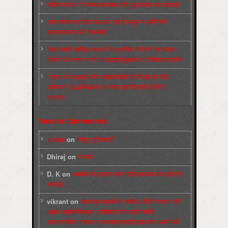
पश्चिम बंगाल में भाजपा सरकार और बुलडोज़र का आतंक!
अमानवीयता की हदें पार कर रही है क्यूबा में अमेरिकी
साम्राज्यवाद की घेराबन्दी
शिक्षा मंत्री धर्मेन्द्र प्रधान के इस्तीफ़े की माँग को लेकर
दिल्ली के जन्तर-मन्तर पर छात्रों-युवाओं का विरोध प्रदर्शन
‘नोएडा के मज़दूरों और कार्यकर्ताओं की रिहाई के लिए
अभियान’ (CaRWAN) के बैनर तले दिल्ली में विरोध
प्रदर्शन
Recent Comments
sneha
on
बिगुल पुस्तिकाएँ
Dhiraj
on
सम्पर्क
D. K
on
कश्मीर के हालात और मोदी सरकार के दावों की
सच्चाई
vikrant
on
कर्नाटक चुनावों के नतीजे, मोदी सरकार की
बढ़ती अलोकप्रियता, फ़ासिस्टों की बढ़ती बेचैनी,
साम्प्रदायिक उन्माद व अन्धराष्ट्रवादी लहर पैदा करने की