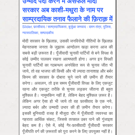
उन्माद पैदा करने में असफल मोदी
सरकार अब काशी-मथुरा के नाम पर
साम्प्रदायिक तनाव फैलाने की फ़िराक़ में
Slider
,
फ़ासीवाद / साम्‍प्रदायिकता
,
बुर्जुआ जनवाद - दमन तंत्र, पुलिस,
न्‍यायपालिका
,
सम्‍पादकीय
मोदी सरकार के ख़िलाफ़, उसकी जनविरोधी नीतियों के ख़िलाफ़
मेहनतकश जनता के जुझारू आन्दोलन खड़ा करना आज की
सबसे बड़ी ज़रूरत है। पूँजीवादी चुनावी पार्टियों से बने विपक्ष से
कोई उम्मीद पालकर रखना आत्मघाती होगा। अगर इन विपक्षी
चुनावी पार्टियों का गठबन्धन अनपेक्षित रूप से चुनाव जीत भी
जाये, तो वह भाजपा की किसी और भी ज़्यादा तानाशाह और बर्बर
किस्म की सरकार के दोबारा चुने जाने की ज़मीन ही तैयार
करेगा। अव्वलन, तो इस समय पूँजीवादी विपक्ष के लिए एकजुट
रहना और एकजुट तरीके से चुनाव लड़कर जीतना ही बहुत
मुश्किल है। नामुमकिन नहीं है, लेकिन बेहद मुश्किल ज़रूर है।
लेकिन अगर ऐसा हो भी जाये तो वह फ़ासीवाद के एक नये,
ज़्यादा बर्बर और उन्मादी उभार की ही ज़मीन तैयार करेगा।
इसकी बुनियादी वजह है मौजूदा दौर में पूँजीवादी व्यवस्था का
गहराता आर्थिक संकट, जिससे तत्काल उबर पाने की गुंजाइश
बेहद कम है। ऐसे में, कोई गैर-फ़ासीवादी पूँजीवादी सरकार
पूँजीपति वर्ग की ज़रूरतों को पूरा करने के लिए उपयुक्त नहीं है।