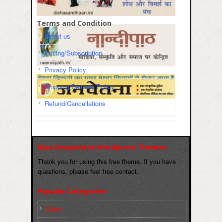
Terms and Condition
About us
Pricing/Subscription
Privacy Policy
Shipping/Delivery Policy
Refund/Cancellations
Max Responsive Wordpress Themse
Thank you for using this free theme. If you have
questions, please feel free contact.
Popular Categories
Slider