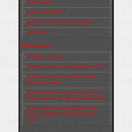
कारख़ाना इलाक़ों से
फ़ासीवाद / साम्‍प्रदायिकता
बुर्जुआ जनवाद – दमन तंत्र, पुलिस, न्‍यायपालिका
संघर्षरत जनता
Recent Posts
मज़दूर बिगुल – जून 2026
पश्चिम बंगाल में भाजपा सरकार और बुलडोज़र का आतंक!
अमानवीयता की हदें पार कर रही है क्यूबा में अमेरिकी
साम्राज्यवाद की घेराबन्दी
शिक्षा मंत्री धर्मेन्द्र प्रधान के इस्तीफ़े की माँग को लेकर
दिल्ली के जन्तर-मन्तर पर छात्रों-युवाओं का विरोध प्रदर्शन
‘नोएडा के मज़दूरों और कार्यकर्ताओं की रिहाई के लिए
अभियान’ (CaRWAN) के बैनर तले दिल्ली में विरोध
प्रदर्शन