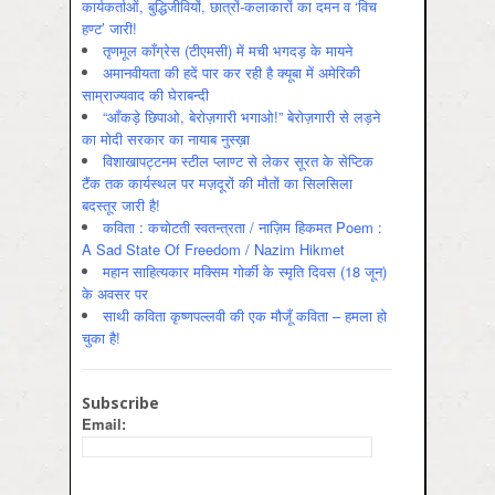
कार्यकर्ताओं, बुद्धिजीवियों, छात्रों-कलाकारों का दमन व ‘विच
हण्ट’ जारी!
तृणमूल काँग्रेस (टीएमसी) में मची भगदड़ के मायने
अमानवीयता की हदें पार कर रही है क्यूबा में अमेरिकी
साम्राज्यवाद की घेराबन्दी
“आँकड़े छिपाओ, बेरोज़गारी भगाओ!” बेरोज़गारी से लड़ने
का मोदी सरकार का नायाब नुस्ख़ा
विशाखापट्टनम स्टील प्लाण्ट से लेकर सूरत के सेप्टिक
टैंक तक कार्यस्थल पर मज़दूरों की मौतों का सिलसिला
बदस्तूर जारी है!
कविता : कचोटती स्वतन्त्रता / नाज़िम हिकमत Poem :
A Sad State Of Freedom / Nazim Hikmet
महान साहित्यकार मक्सिम गोर्की के स्मृति दिवस (18 जून)
के अवसर पर
साथी कविता कृष्णपल्लवी की एक मौजूँ कविता – हमला हो
चुका है!
Subscribe
Email: