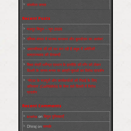
संघर्षरत जनता
Recent Posts
मज़दूर बिगुल – जून 2026
पश्चिम बंगाल में भाजपा सरकार और बुलडोज़र का आतंक!
अमानवीयता की हदें पार कर रही है क्यूबा में अमेरिकी
साम्राज्यवाद की घेराबन्दी
शिक्षा मंत्री धर्मेन्द्र प्रधान के इस्तीफ़े की माँग को लेकर
दिल्ली के जन्तर-मन्तर पर छात्रों-युवाओं का विरोध प्रदर्शन
‘नोएडा के मज़दूरों और कार्यकर्ताओं की रिहाई के लिए
अभियान’ (CaRWAN) के बैनर तले दिल्ली में विरोध
प्रदर्शन
Recent Comments
sneha
on
बिगुल पुस्तिकाएँ
Dhiraj
on
सम्पर्क