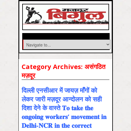
Category Archives:
असंगठित
मज़दूर
दिल्‍ली एनसीआर में जायज़ माँगों को
लेकर जारी मज़दूर आन्‍दोलन को सही
दिशा देने के वास्‍ते 𝐓𝐨 𝐭𝐚𝐤𝐞 𝐭𝐡𝐞
𝐨𝐧𝐠𝐨𝐢𝐧𝐠 𝐰𝐨𝐫𝐤𝐞𝐫𝐬’ 𝐦𝐨𝐯𝐞𝐦𝐞𝐧𝐭 𝐢𝐧
𝐃𝐞𝐥𝐡𝐢-𝐍𝐂𝐑 𝐢𝐧 𝐭𝐡𝐞 𝐜𝐨𝐫𝐫𝐞𝐜𝐭