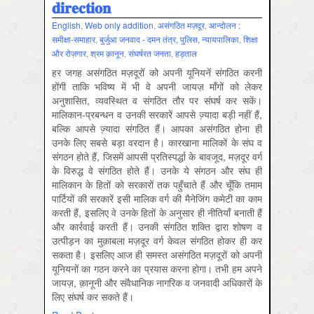
𝐝𝐢𝐫𝐞𝐜𝐭𝐢𝐨𝐧
English
,
Web only addition
,
असंगठित मज़दूर
,
आन्‍दोलन :
समीक्षा-समाहार
,
बुर्जुआ जनवाद - दमन तंत्र, पुलिस, न्‍यायपालिका
,
शिक्षा
और रोज़गार
,
श्रम क़ानून
,
संघर्षरत जनता
,
हड़ताल
हर जगह असंगठित मज़दूरों को अपनी यूनियनें संगठित करनी
होंगी ताकि भविष्‍य में भी वे अपनी जायज़ माँगों को लेकर
अनुशासित, व्‍यवस्थित व संगठित तौर पर संघर्ष कर सकें।
मालिकान-प्रबन्‍धन व उनकी सरकारें आपसे ज्‍़यादा बड़ी नहीं हैं,
बल्कि आपसे ज्‍़यादा संगठित हैं। आपका असंगठित होना ही
उनके लिए सबसे बड़ा वरदान है। कारखाना मालिकों के संघ व
संगठन होते हैं, जिसमें आपसी प्रतिस्‍पर्द्धा के बावजूद, मज़दूर वर्ग
के विरुद्ध वे संगठित होते हैं। उनके ये संगठन और संघ ही
मालिकान के हितों को सरकारों तक पहुँचाते हैं और चूँकि तमाम
पार्टियों की सरकारें इसी मालिक वर्ग की मैनेजिंग कमेटी का काम
करती हैं, इसलिए वे उनके हितों के अनुसार ही नीतियाँ बनाती हैं
और कार्रवाई करती हैं। उनकी संगठित शक्ति द्वारा शोषण व
उत्‍पीड़न का मुक़ाबला मज़दूर वर्ग केवल संगठ‍ित होकर ही कर
सकता है। इसलिए आज ही समस्‍त असंगठित मज़दूरों को अपनी
यूनियनों का गठन करने का प्रयास करना होगा। तभी हम अपने
जायज़, क़ानूनी और संवैधानिक नागरिक व जनवादी अधिकारों के
लिए संघर्ष कर सकते हैं।