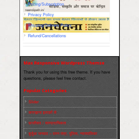
Pricing/Subscription
Privacy Policy
Shipping/Delivery Policy
Refund/Cancellations
Max Responsive Wordpress Themse
Thank you for using this free theme. If you have
questions, please feel free contact.
Popular Categories
Slider
कारख़ाना इलाक़ों से
फ़ासीवाद / साम्‍प्रदायिकता
बुर्जुआ जनवाद – दमन तंत्र, पुलिस, न्‍यायपालिका