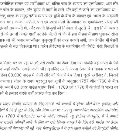
ाजनीतिक शासन पर सर्वाधिकार था, बल्कि चाय के व्यापार का एकाधिकार, आम तौर
र चीन के व्यापार, और यूरोप से मालों के लाने और वहाँ ले जाने का एकाधिकार था।
रन्तु भारत के समुद्रतटीय व्यापार एवं द्वीपों के बीच के व्यापार एवं भारत के अंदरूनी
धिकार था। नमक, अफ़ीम, पान एवं अन्य मालों के व्यापार का एकाधिकार संपदा की
मतें तय करते थे, और अभागे हिन्दुओं को निर्ममता से लूटते थे। इस निजी व्यापार
ं को इतनी अच्‍छी शर्तों पर ठेके मिलते थे कि वे हवा में हवा में हाथ घुमाकर सोना
 चालाक जो थे! अपार धन-दौलत कुकुरमुत्तों की तरह पनपने लगी, एक शिलिंग भी पेशगी
ल्ले से चल निकलता था। वारेन हेस्टिंग्स के महाभियोग की रिपोर्ट ऐसी मिसालों से
मिशन पर जा रहा था तो उसे अफ़ीम का ठेका दिया गया जबकि वह भारत के ऐसे
दूर था जहाँ अफ़ीम उगाई जाती थी। इसलिए उसने अपना ठेका बिन नामक शख्स को
 ठेका 60,000 पाउंड में किसी और को फिर से बेच दिया। दूसरे खरीदार ने, जिसने
़ा कमाया। संसद के समक्ष प्रस्तुत एक सूची के अनुसार 1757 और 1766 के बीच
 के रूप में 60 लाख पाउंड प्राप्त किये। 1769 एवं 1770 में अंग्रेज़ों ने भारत का
ने से इन्‍कार करके वहाँ अकाल पैदा कर दिया।
मात्र निर्यात व्यापार के लिए लगाये गये बाग़ानों में होता
; जैसे वेस्ट इंडीज़; और
ेशों में जिन्हें लूट के लिए सौंप दिया गया था। परन्तु तथाकथित वास्तविक उपनिवेशों
 1703 में प्रोटस्टेंट मत के गंभीर साधकों, न्यू इंग्लैण्ड के प्यूरिटनों ने अपनी
कर उसकी खोपड़ी लाने के लिए या उसे ज़ि‍न्दा पकड़ने के लिए 40 पाउंड का ईनाम
नाम की पेशकश की गई, जब मैसाचुसेट्स-बे ने एक ख़ास कबीले को विद्रोही घोषित