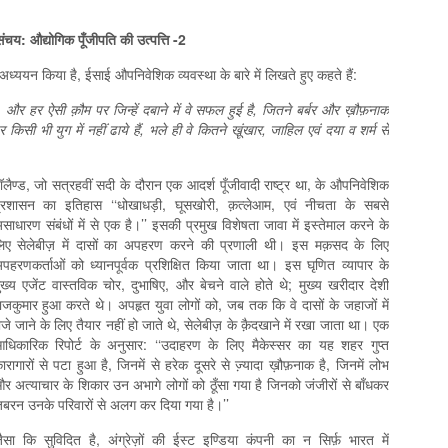
चय: औद्योगिक पूँजीपति की उत्पत्ति -2
से अध्ययन किया है, ईसाई औपनिवेशिक व्यवस्था के बारे में लिखते हुए कहते हैं:
 और हर ऐसी क़ौम पर जिन्हें दबाने में वे सफल हुई है, जितने बर्बर और ख़ौफ़नाक
र किसी भी युग में नहीं ढाये हैं, भले ही वे कितने खू़ंखार, जाहिल एवं दया व शर्म से
ॉलैण्ड, जो सत्रहवीं सदी के दौरान एक आदर्श पूँजीवादी राष्ट्र था, के औपनिवेशिक
्रशासन का इतिहास ‘‘धोखाधड़ी, घूसखोरी, क़त्लेआम, एवं नीचता के सबसे
साधारण संबंधों में से एक है।’’ इसकी प्रमुख विशेषता जावा में इस्तेमाल करने के
िए सेलेबीज़ में दासों का अपहरण करने की प्रणाली थी। इस मक़सद के लिए
पहरणकर्ताओं को ध्यानपूर्वक प्रशिक्षित किया जाता था। इस घृणित व्यापार के
ुख्य एजेंट वास्तविक चोर, दुभाषिए, और बेचने वाले होते थे; मुख्य खरीदार देशी
ाजकुमार हुआ करते थे। अपहृत युवा लोगों को, जब तक कि वे दासों के जहाजों में
ेजे जाने के लिए तैयार नहीं हो जाते थे, सेलेबीज़ के क़ैदखाने में रखा जाता था। एक
धिकारिक रिपोर्ट के अनुसार: ‘‘उदाहरण के लिए मैकेस्सर का यह शहर गुप्त
ारागारों से पटा हुआ है, जिनमें से हरेक दूसरे से ज्‍़यादा ख़ौफ़नाक है, जिनमें लोभ
र अत्याचार के शिकार उन अभागे लोगों को ठूँसा गया है जिनको जंजीरों से बाँधकर
बरन उनके परिवारों से अलग कर दिया गया है।’’
ैसा कि सुविदित है, अंग्रेज़ों की ईस्‍ट इण्डिया कंपनी का न सिर्फ़ भारत में