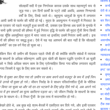
कितनी ह
कर्न
सोलहवीं सदी में एक निर्णायक कारक उसके साथ महत्वपूर्ण रूप से
देरी से 
जुड़ गया। उन दिनों फ़ार्मों के पट्टे लंबी अवधि, अक्सर निन्यानबे
जनत
वर्षों के लिए, लिखे जाते थे। बहुमूल्य धातुओं के मूल्य में लगातार
बार फिर
आयी कमी से फार्मर की चाँदी हो गई। मुद्रा के अवमूल्यन ने मज़दूरी में गिरावट के
पश्
 प्रकार जो पहले मज़दूरी हुआ करती थी, उसका एक हिस्सा अब फ़ार्म के मुनाफ़े में
कॉक
 कृषि उत्पादों की क़ीमत में हुई निरंतर वृद्धि से फार्मर की मुद्रा पूँजी बिना किसी
जनता में
वह चूँकि अवमूल्यित मुद्रा में मापा जाता था इसलिए उसमें निरंतर कमी आयी। इस
असन्‍तो
ोनों की क़ीमत पर समृद्ध हुआ। ऐसे में यह यह आश्चर्य की बात नहीं है कि सोलहवीं
करोड
फार्मरों’’ का एक वर्ग पैदा हो चुका था।
छीनने व
न फिर भी ज़मीन की पैदावार पहले जैसी ही थी क्योंकि संपत्ति संबंधों में व्यापक
न्यायाल
धनों के अधिक संकेन्द्रण आदि द्वारा खेती की बेहतर पद्धति प्रयोग में आ चुकी
नोए
 को न सिर्फ़ अधिक सघन काम के लिए प्रोत्साहित किया गया बल्कि लगातार बढ़ती
कार्यकर्
िया गया जिसमें वे खुद के लिए काम कर सकते थे।
हण्ट’ जा
तृणम
से मुक्त कर दिया गया तो ज़मीन पर काम करने वाले मज़दूर के रूप में उन्हें जिन
अमान
वे उनसे भी मुक्त हो गये।
जीवन निर्वाह के वे साधन परिवर्तनशील पूँजी के भौतिक
साम्राज्
ण किया जा चुका था और जो दर-दर भटकने के लिए छोड़ दिये गये थे, अब अपने नये
“आँ
 रूप में इन साधनों का मूल्य खरीदना पड़ता था।
जो जीवन निर्वाह के साधनों के साथ
का मोदी
दन के साधन थे। वे स्थिर पूँजी के एक तत्व में रूपान्तरित हो गये।
विशा
टैंक तक
बिखरे होते थे, अब कुछ बड़े श्रम-बैरकों में एकत्रि‍त कर दिये गये, और इसी प्रकार
बदस्तूर 