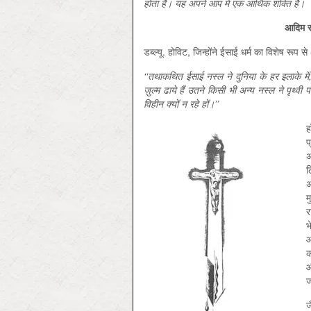
होता है। यह अपने आप में एक आर्थिक शक्ति है।
आदिम सं
डब्ल्यू. होविट, जिन्होंने ईसाई धर्म का विशेष रूप 
‘‘तथाकथित ईसाई नस्ल ने दुनिया के हर इलाके में,
ज़ुल्म ढाये हैं उतने किसी भी अन्य नस्ल ने पृथ्वी प
विहीन क्यों न रहे हों।’’
ह
प
अ
ल
अ
म
र
भ
आ
क
औ
ज
ज