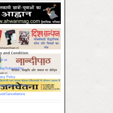
s and Condition
ut us
cing/Subscription
vacy Policy
pping/Delivery Policy
und/Cancellations