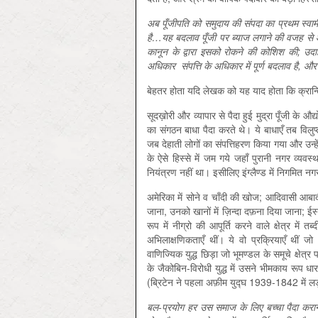
अब पूँजीपति को समुदाय की संपदा का प्रथम स्वा
है…यह बदलाव पूँजी पर ब्याज लगाने की वजह से आ
कानून के द्वारा इसको रोकने की कोशिश की; उदा
अधिकार संपत्ति के अधिकार में पूर्ण बदलाव है, और
बेहतर होता यदि लेखक को यह याद होता कि क्रान्तियाँ
सूदख़ोरी और व्यापार से पैदा हुई मुद्रा पूँजी के औद्य
का संगठन बाधा पैदा करते थे। ये बाधाएँ तब विलु
जब देहाती लोगों का संपत्तिहरण किया गया और उन्हें 
के ऐसे हिस्से में जम गये जहाँ पुरानी नगर व्यवस
नियंत्रण नहीं था। इसीलिए इंग्लैण्ड में निगमित नग
अमेरिका में सोने व चाँदी की खोज; आदिवासी आबाद
जाना, उनको खानों में ज़ि‍न्दा दफ़ना दिया जाना; 
रूप में नीग्रो की आपूर्ति करने वाले क्षेत्र मे
अभिलाक्षणिकताएँ थीं। ये वो प्रक्रियाएँ थीं
वाणिज्यिक युद्ध छिड़ा जो भूमण्डल के समूचे क्षेत्
के जैकोबिन-विरोधी युद्ध में उसने भीमकाय रूप धारण
(ब्रिटेन ने पहला अफ़ीम युद्घ 1939-1842 में ल
बल
-प्रयोग हर उस समाज के लिए बच्चा पैदा करान