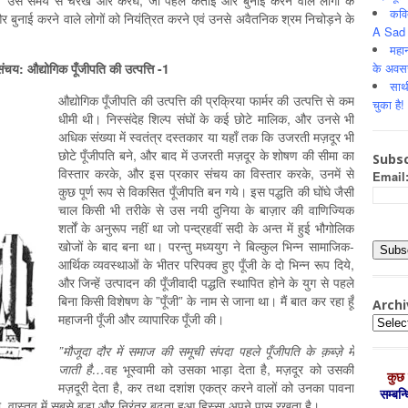
गे। उस समय से चरखे और करघे, जो पहले कताई और बुनाई करने वाले लोगों के
कवि
र बुनाई करने वाले लोगों को नियंत्रित करने एवं उनसे अवैतनिक श्रम निचोड़ने के
A Sad 
महान
के अवस
चय: औद्योगिक पूँजीपति की उत्पत्ति -1
साथ
औद्योगिक पूँजीपति की उत्पत्ति की प्रक्रिया फार्मर की उत्पत्ति से कम
चुका है!
धीमी थी। निस्संदेह शिल्प संघों के कई छोटे मालिक, और उनसे भी
अधिक संख्या में स्वतंत्र दस्तकार या यहाँ तक कि उजरती मज़दूर भी
छोटे पूँजीपति बने, और बाद में उजरती मज़दूर के शोषण की सीमा का
Subsc
विस्तार करके, और इस प्रकार संचय का विस्तार करके, उनमें से
Email
कुछ पूर्ण रूप से विकसित पूँजीपति बन गये। इस पद्धति की घोंघे जैसी
चाल किसी भी तरीके से उस नयी दुनिया के बाज़ार की वाणिज्यिक
शर्तों के अनुरूप नहीं था जो पन्द्रहवीं सदी के अन्त में हुई भौगोलिक
खोजों के बाद बना था। परन्तु मध्ययुग ने बिल्कुल भिन्न सामाजिक-
आर्थिक व्यवस्थाओं के भीतर परिपक्व हुए पूँजी के दो भिन्न रूप दिये,
और जिन्हें उत्पादन की पूँजीवादी पद्धति स्थापित होने के युग से पहले
बिना किसी विशेषण के ”पूँजी” के नाम से जाना था। मैं बात कर रहा हूँ
Archi
महाजनी पूँजी और व्यापारिक पूँजी की।
Archiv
”मौजूदा दौर में समाज की समूची संपदा पहले पूँजीपति के क़ब्ज़े में
जाती है…
वह भूस्वामी को उसका भाड़ा देता है, मज़दूर को उसकी
कुछ 
मज़दूरी देता है, कर तथा दशांश एकत्र करने वालों को उनका पावना
सम्‍बन
्सा, वास्तव में सबसे बड़ा और निरंतर बढ़ता हुआ हिस्सा अपने पास रखता है।