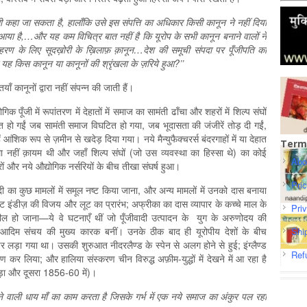
मी कहा जा सकता है
, हालाँकि उसे इस संपत्ति का अधिकार किसी कानून ने नहीं दिया
या है,…और यह कम विचित्र बात नहीं है कि यूरोप के सभी कानून बनाने वालों ने
हरण के लिए सूदख़ोरी के ख़िलाफ़ क़ानून…देश की समूची संपदा पर पूँजीपति का
 यह किस कानून या कानूनों की श्रृंखला के ज़रिये हुआ?’’
 कानूनों द्वारा नहीं संपन्न की जाती हैं।
ोगिक पूँजी में रूपांतरण में देहातों में समाज का सामंती ढाँचा और शहरों में शिल्‍प संघों
प्त हो गईं जब सामंती समाज विघटित हो गया, जब भूदासता की जंजीरें तोड़ दी गईं,
आंशि‍क रूप से ज़मीन से खदेड़ दिया गया। नये मैन्युफैक्चरर्स बंदरगाहों में या देहात
Term
्था नहीं क़ायम थी और जहाँ शिल्‍प संघों (जो उस व्यवस्था का हिस्सा थे) का कोई
Abo
रों और नये औद्योगिक नर्सरियों के बीच तीखा संघर्ष हुआ।
Pri
ी का कुछ मामलों में समूल नष्ट किया जाना, और अन्य मामलों में उनको दास बनाया
ईस्‍ट इंडीज़ की विजय और लूट का प्रारंभ; अफ्रीका का दास व्यापार के कच्चे माल के
Pri
ं तब्दील हो जाना—ये वे घटनाएँ थीं जो पूँजीवादी उत्पादन के युग के अरुणोदय की
 जो आदिम संचय की मुख्य कारक बनीं। उनके ठीक बाद ही यूरोपीय देशों के बीच
Shi
र पर लड़ा गया था। उसकी शुरुआत नीदरलैण्ड के स्पेन से अलग होने से हुई; इंग्लैण्ड
Ref
 कर लिया; और हालि‍या संस्‍करण चीन विरुद्ध अफ़ीम-युद्धों में देखने में आ रहा है
ड़ा और दूसरा 1856-60 में)।
े वाली धाय माँ का काम करता है जिसके गर्भ में एक नये समाज का अंकुर पल रहा