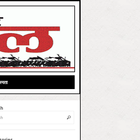
्यता
ch
gories