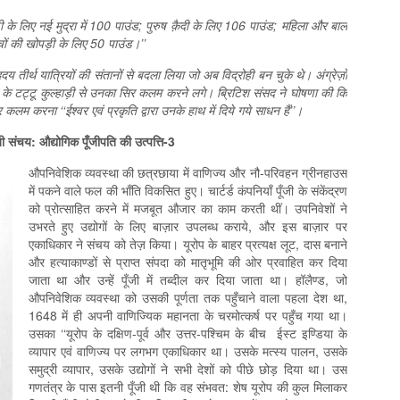
ी के लिए नई मुद्रा में 100 पाउंड; पुरुष क़ैदी के लिए 106 पाउंड; महिला और बाल
चों की खोपड़ी के लिए 50 पाउंड।’’
 तीर्थ यात्रियों की संतानों से बदला लिया जो अब विद्रोही बन चुके थे। अंग्रेज़ों
ाड़े के टट्टू कुल्‍हाड़ी से उनका सिर कलम करने लगे। ब्रिटिश संसद ने घोषणा की कि
लम करना ‘‘ईश्वर एवं प्रकृति द्वारा उनके हाथ में दिये गये साधन हैं’’।
ी संचय: औद्योगिक पूँजीपति की उत्पत्ति-3
औपनिवेशिक व्यवस्था की छत्रछाया में वाणिज्‍य और नौ-परिवहन ग्रीनहाउस
में पकने वाले फल की भाँति विकसित हुए। चार्टर्ड कंपनियाँ पूँजी के संकेंद्रण
को प्रोत्साहित करने में मजबूत औजार का काम करती थीं। उपनिवेशों ने
उभरते हुए उद्योगों के लिए बाज़ार उपलब्ध कराये, और इस बाज़ार पर
एकाधिकार ने संचय को तेज़ किया। यूरोप के बाहर प्रत्यक्ष लूट, दास बनाने
और हत्याकाण्डों से प्राप्त संपदा को मातृभूमि की ओर प्रवाहित कर दिया
जाता था और उन्हें पूँजी में तब्दील कर दिया जाता था। हॉलैण्ड, जो
औपनिवेशिक व्यवस्था को उसकी पूर्णता तक पहुँचाने वाला पहला देश था,
1648 में ही अपनी वाणिज्यिक महानता के चरमोत्‍कर्ष पर पहुँच गया था।
उसका ‘‘यूरोप के दक्षिण-पूर्व और उत्तर-पश्चिम के बीच ईस्ट इण्डिया के
व्यापार एवं वाणिज्य पर लगभग एकाधिकार था। उसके मत्स्य पालन, उसके
समुद्री व्यापार, उसके उद्योगों ने सभी देशों को पीछे छोड़ दिया था। उस
गणतंत्र के पास इतनी पूँजी थी कि वह संभवत: शेष यूरोप की कुल मिलाकर