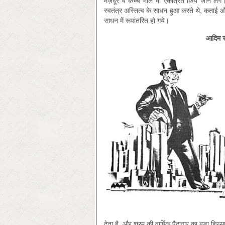
मज़दूर व कच्चे माल भी एकत्रि‍त किये जाने ल
स्वतंत्र अस्तित्व के साधन हुआ करते थे, कताई औ
साधन में रूपांतरित हो गये।
आदिम सं
देता है, और श्रम की वार्षिक पैदावार का बड़ा हिस