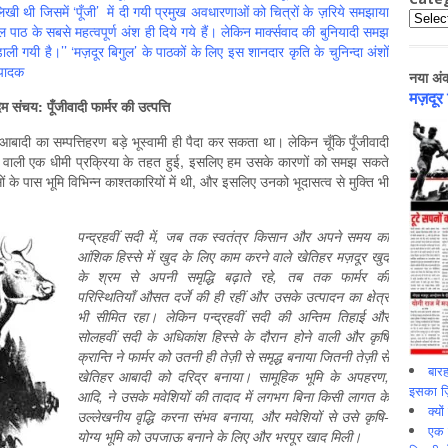
 लिखी थी जिसमें ‘पूँजी’ में दी गयी प्रमुख अवधारणाओं को चित्रों के ज़रिये समझाया
Catego
मूल पाठ के सबसे महत्वपूर्ण अंश ही दिये गये हैं। लेकिन मार्क्सवाद की बुनियादी समझ
ी गयी है।’’ ‘मज़दूर बिगुल’ के पाठकों के लिए इस शानदार कृति के चुनिन्दा अंशों
्पादक
नया अं
मज़दूर
 संचय: पूँजीवादी फार्मर की उत्पत्ति
 आबादी का सम्पत्तिहरण बड़े भूस्वामी ही पैदा कर सकता था। लेकिन चूँकि पूँजीवादी
ाली वाली एक धीमी प्रक्रिया के तहत हुई, इसलिए हम उसके कारणों को समझ सकते
ों के पास भूमि विभिन्‍न काश्‍तकारियों में थी, और इसलिए उनको भूदासत्व से मुक्ति भी
पन्द्रहवीं सदी में
, जब तक स्वतंत्र किसान और अपने समय का
आंशिक हिस्से में खुद के लिए काम करने वाले खेतिहर मज़दूर खुद
के श्रम से अपनी समृद्धि बढ़ाते रहे, तब तक फार्मर की
परिस्थितियाँ औसत दर्जे की ही रहीं और उसके उत्पादन का क्षेत्र
भी सीमित रहा। लेकिन पन्द्रहवीं सदी की अन्तिम तिहाई और
सोलहवीं सदी के अधिकांश हिस्से के दौरान होने वाली और कृषि
क्रान्ति ने फार्मर को उतनी ही तेज़ी से समृद्ध बनाया जितनी तेज़ी से
बारह
खेतिहर आबादी को दरिद्र बनाया। सामूहिक भूमि के अपहरण,
इसका ज़ि
आदि, ने उसके मवेशियों की तादाद में लगभग बिना किसी लागत के
क्यो
उल्लेखनीय वृद्धि करना संभव बनाया, और मवेशियों से उसे कृषि-
एक इ
योग्य भूमि को उपजाऊ बनाने के लिए और भरपूर खाद मिली।