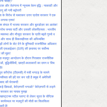
ोनी चाहिए?
ाटक और तेलंगाना में न्यूनतम वेतन वृद्धि : नाकाफ़ी और
लागू की गयी बढ़ोत्तरी
ा के विरोध से घबराकर उत्तर प्रदेश सरकार ने एक
 लगाया एस्मा!
चिम बंगाल में भाजपा सरकार और बुलडोज़र का आतंक!
रोच जनता पार्टी और उसकी लोकप्रियता : भारतीय
 व्‍यवस्‍था और मौजूदा सरकार के प्रति बढ़ते गुस्‍से व
ष और साथ ही विकल्‍पहीनता की अभिव्‍यक्ति
़ों लोगों के वोट देने के बुनियादी राजनीतिक अधिकार
ाली एसआईआर (SIR) की क़वायद पर सर्वोच्च
य की मुहर!
डा मज़दूर आन्दोलन के दौरान गिरफ़्तार राजनीतिक
ताओं, बुद्धिजीवियों, छात्रों-कलाकारों का दमन व ‘विच
री!
ूल काँग्रेस (टीएमसी) में मची भगदड़ के मायने
वीयता की हदें पार कर रही है क्यूबा में अमेरिकी
यवाद की घेराबन्दी
कड़े छिपाओ, बेरोज़गारी भगाओ!” बेरोज़गारी से लड़ने
 सरकार का नायाब नुस्ख़ा
खापट्टनम स्टील प्लाण्ट से लेकर सूरत के सेप्टिक
 कार्यस्थल पर मज़दूरों की मौतों का सिलसिला
जारी है!