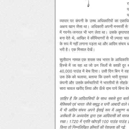
र
प
प
व्यापार पर कंपनी के उच्च अधिकारियों का ए‍का
अक्षय खान जैसा था। अधिकारी अपनी मनमर्जी से क़ी
में गवर्नर-जनरल भी भाग लेता था। उसके कृपापात्रो
बना देते थे, आखिर वे कीमियागरों से भी ज्‍़यादा
के रूप में नहीं लगाना पड़ता था और आदिम संचय धड़
भरी है। एक मिसाल देखें।
सुलीवान नामक एक शख्स जब भारत के आधिकारिक 
हिस्से में जा रहा था जो उन जिलों से काफ़ी 
40,000 पाउंड में बेच दिया। उसी दिन बिन ने वह
उस ठेके को चलाया, बताया कि उसने भारी मुनाफ
कंपनी और उसके कर्मचारियों ने भारतीयों से तोहफ़े
सारा चावल खरीद लिया और ऊँचे दाम पाये बिना बेच
ज़ाहिर है कि आदिवासियों के साथ सबसे बुरा बर्ताव 
मेक्सिको एवं भारत जैसे समृद्ध व घनी आबादी वाले द
में भी आदिम संचय अपने ईसाई रूप में अक्षुण्ण था।
असेंबली के अध्यादेश द्वारा एक आदिवासी को मार
रखा। 1720 में प्रति खोपड़ी 100 पाउंड पाउंड ई
किया तो निम्नलिखित क़ीमतों की पेशकश की गई: