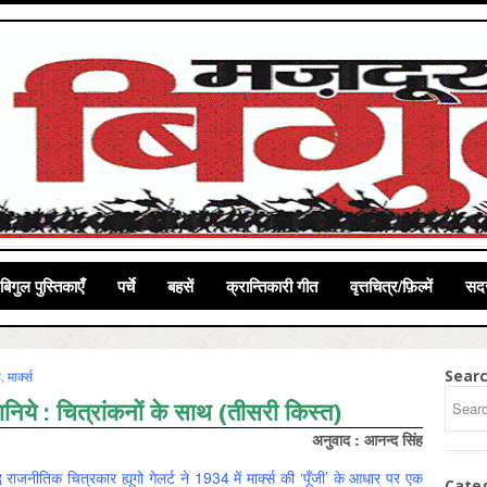
बिगुल पुस्तिकाएँ
पर्चे
बहसें
क्रान्तिकारी गीत
वृत्तचित्र/फ़िल्में
सदस
Sear
ह
,
मार्क्‍स
 जानिये : चित्रांकनों के साथ (तीसरी किस्त)
अनुवाद : आनन्द सिंह
्ध राजनीतिक चित्रकार ह्यूगो गेलर्ट ने 1934 में मार्क्स की ‘पूँजी’ के आधार पर एक
Cate