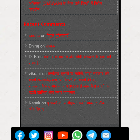
अभियान’ (CaRWAN) के बैनर तले दिल्ली में विरोध
प्रदर्शन
Recent Comments
sneha
on
बिगुल पुस्तिकाएँ
Dhiraj
on
सम्पर्क
D. K
on
कश्मीर के हालात और मोदी सरकार के दावों की
सच्चाई
vikrant
on
कर्नाटक चुनावों के नतीजे, मोदी सरकार की
बढ़ती अलोकप्रियता, फ़ासिस्टों की बढ़ती बेचैनी,
साम्प्रदायिक उन्माद व अन्धराष्ट्रवादी लहर पैदा करने की
बढ़ती साज़िशें और हमारे कार्यभार
Kanak
on
पुस्‍तकों की पीडीएफ : कार्ल मार्क्‍स : जीवन
और शिक्षाएं
मज़दूर बिगुल
Powered by
WordPress
Max Magazine Theme was created by