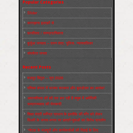
Popular Categories
Slider
कारख़ाना इलाक़ों से
फ़ासीवाद / साम्‍प्रदायिकता
बुर्जुआ जनवाद – दमन तंत्र, पुलिस, न्‍यायपालिका
संघर्षरत जनता
Recent Posts
मज़दूर बिगुल – जून 2026
पश्चिम बंगाल में भाजपा सरकार और बुलडोज़र का आतंक!
अमानवीयता की हदें पार कर रही है क्यूबा में अमेरिकी
साम्राज्यवाद की घेराबन्दी
शिक्षा मंत्री धर्मेन्द्र प्रधान के इस्तीफ़े की माँग को लेकर
दिल्ली के जन्तर-मन्तर पर छात्रों-युवाओं का विरोध प्रदर्शन
‘नोएडा के मज़दूरों और कार्यकर्ताओं की रिहाई के लिए