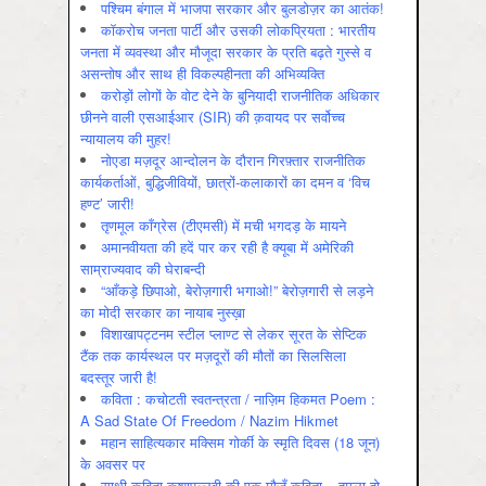
पश्चिम बंगाल में भाजपा सरकार और बुलडोज़र का आतंक!
कॉकरोच जनता पार्टी और उसकी लोकप्रियता : भारतीय
जनता में व्‍यवस्‍था और मौजूदा सरकार के प्रति बढ़ते गुस्‍से व
असन्‍तोष और साथ ही विकल्‍पहीनता की अभिव्‍यक्ति
करोड़ों लोगों के वोट देने के बुनियादी राजनीतिक अधिकार
छीनने वाली एसआईआर (SIR) की क़वायद पर सर्वोच्च
न्यायालय की मुहर!
नोएडा मज़दूर आन्दोलन के दौरान गिरफ़्तार राजनीतिक
कार्यकर्ताओं, बुद्धिजीवियों, छात्रों-कलाकारों का दमन व ‘विच
हण्ट’ जारी!
तृणमूल काँग्रेस (टीएमसी) में मची भगदड़ के मायने
अमानवीयता की हदें पार कर रही है क्यूबा में अमेरिकी
साम्राज्यवाद की घेराबन्दी
“आँकड़े छिपाओ, बेरोज़गारी भगाओ!” बेरोज़गारी से लड़ने
का मोदी सरकार का नायाब नुस्ख़ा
विशाखापट्टनम स्टील प्लाण्ट से लेकर सूरत के सेप्टिक
टैंक तक कार्यस्थल पर मज़दूरों की मौतों का सिलसिला
बदस्तूर जारी है!
कविता : कचोटती स्वतन्त्रता / नाज़िम हिकमत Poem :
A Sad State Of Freedom / Nazim Hikmet
महान साहित्यकार मक्सिम गोर्की के स्मृति दिवस (18 जून)
के अवसर पर
साथी कविता कृष्णपल्लवी की एक मौजूँ कविता – हमला हो