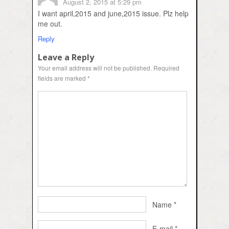
August 2, 2015 at 5:29 pm
I want april,2015 and june,2015 issue. Plz help
me out.
Reply
Leave a Reply
Your email address will not be published.
Required
fields are marked
*
Name
*
E-mail
*