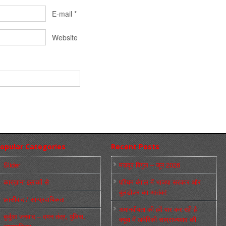
E-mail
*
Website
opular Categories
Recent Posts
Slider
मज़दूर बिगुल – जून 2026
कारख़ाना इलाक़ों से
पश्चिम बंगाल में भाजपा सरकार और
बुलडोज़र का आतंक!
फ़ासीवाद / साम्‍प्रदायिकता
अमानवीयता की हदें पार कर रही है
बुर्जुआ जनवाद – दमन तंत्र, पुलिस,
क्यूबा में अमेरिकी साम्राज्यवाद की