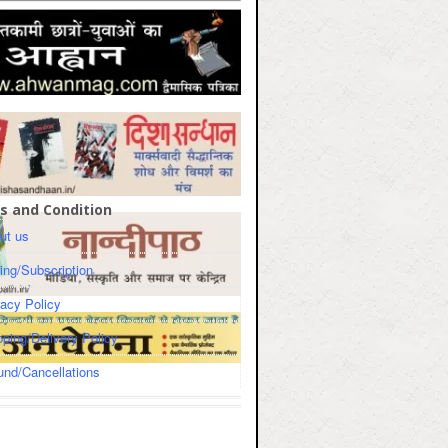
s and Condition
ut us
cing/Subscription
vacy Policy
pping/Delivery Policy
und/Cancellations