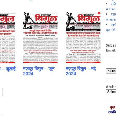
कवि
A Sad 
महान
के अवस
साथ
चुका है!
Subsc
Email
मज़दूर बिगुल – जून
मज़दूर बिगुल – मई
ल – जुलाई
2024
2024
Archi
Archiv
कुछ 
सम्‍बन