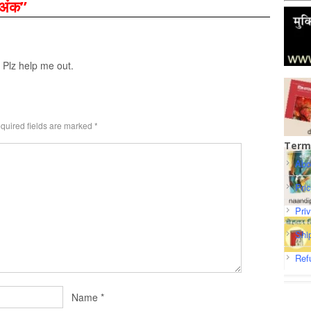
 अंक
”
 Plz help me out.
quired fields are marked
*
Term
Abo
Pri
Pri
Shi
Ref
Name
*