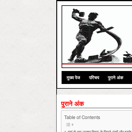
मुख्‍य पेज
परिचय
पुराने अंक
पुराने अंक
Table of Contents
यहां से आप ‘मज़दूर बिगुल’ के पिछले अंकों और इसके प