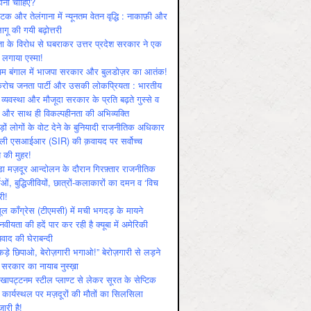
ोनी चाहिए?
ाटक और तेलंगाना में न्यूनतम वेतन वृद्धि : नाकाफ़ी और
लागू की गयी बढ़ोत्तरी
ा के विरोध से घबराकर उत्तर प्रदेश सरकार ने एक
 लगाया एस्मा!
चिम बंगाल में भाजपा सरकार और बुलडोज़र का आतंक!
रोच जनता पार्टी और उसकी लोकप्रियता : भारतीय
 व्‍यवस्‍था और मौजूदा सरकार के प्रति बढ़ते गुस्‍से व
ष और साथ ही विकल्‍पहीनता की अभिव्‍यक्ति
़ों लोगों के वोट देने के बुनियादी राजनीतिक अधिकार
ाली एसआईआर (SIR) की क़वायद पर सर्वोच्च
य की मुहर!
डा मज़दूर आन्दोलन के दौरान गिरफ़्तार राजनीतिक
ताओं, बुद्धिजीवियों, छात्रों-कलाकारों का दमन व ‘विच
री!
ूल काँग्रेस (टीएमसी) में मची भगदड़ के मायने
वीयता की हदें पार कर रही है क्यूबा में अमेरिकी
यवाद की घेराबन्दी
कड़े छिपाओ, बेरोज़गारी भगाओ!” बेरोज़गारी से लड़ने
 सरकार का नायाब नुस्ख़ा
खापट्टनम स्टील प्लाण्ट से लेकर सूरत के सेप्टिक
 कार्यस्थल पर मज़दूरों की मौतों का सिलसिला
जारी है!