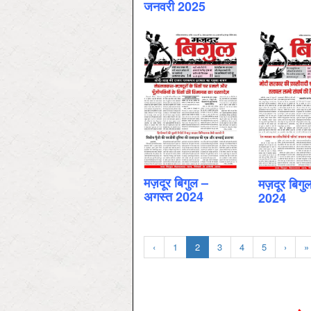
जनवरी 2025
मज़दूर बिगुल –
मज़दूर बिगु
अगस्‍त 2024
2024
‹
1
2
3
4
5
›
»