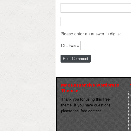
Please enter an answer in digits:
12 − two =
Max Responsive Wordpress
P
Themse
Thank you for using this free
theme. If you have questions,
please feel free contact.