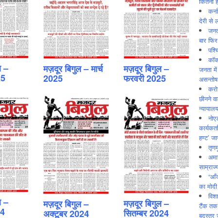
कितनी ह
कर्न
देरी से 
जनत
बार फिर
पश्
कॉक
ल –
मज़दूर बिगुल – मार्च
मज़दूर बिगुल –
जनता में
25
2025
फरवरी 2025
असन्‍तो
करोड
छीनने व
न्यायाल
नोए
कार्यकर्
हण्ट’ जा
तृणम
अमान
साम्राज्
“आँ
का मोदी
विशा
ल –
मज़दूर बिगुल –
मज़दूर बिगुल –
टैंक तक
24
सितम्‍बर 2024
अक्‍टूबर 2024
बदस्तूर 