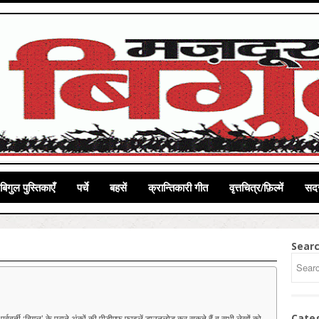
बिगुल पुस्तिकाएँ
पर्चे
बहसें
क्रान्तिकारी गीत
वृत्तचित्र/फ़िल्में
सदस
Sear
Cate
ूर्ववर्ती ‘बिगुल’ के पुराने अंकों की पीडीएफ फाइलें डाउनलोड कर सकते हैं व सभी लेखों को