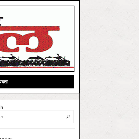
्यता
ch
gories