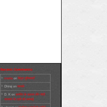
Recent Comments
sneha
on
बिगुल पुस्तिकाएँ
Dhiraj
on
सम्पर्क
D. K
on
कश्मीर के हालात और मोदी
सरकार के दावों की सच्चाई